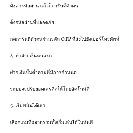
ตั้งค่ารหัสผ่าน แล้วก็การันตีตัวตน
ตั้งรหัสผ่านที่ปลอดภัย
กดการันตีตัวตนผ่านรหัส OTP ที่ส่งไปยังเบอร์โทรศัพท์
4. ทำฝากเงินหนแรก
ฝากเงินขั้นต่ำตามที่มีการกำหนด
ระบบจะปรับยอดเครดิตให้โดยอัตโนมัติ
5. เริ่มพนันได้เลย!
เลือกเกมที่อยากรวมทั้งเริ่มเล่นได้ในทันที