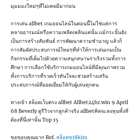
มุมมองใหม่ๆที่ไม่เคยมีมาก่อน
การเล่น allbet เกมออนไลน์ในตอนนี้ไม่ใช่แค่การ
คลายอารมณ์หรือความเพลิดเพลินแค่นั้น แม้กระนั้นยัง
เป็นการสร้างสัมพันธ์ การพัฒนาความชำนาญ แล้วก็
การสัมผัสประสบการณ์ใหม่ๆที่ทำให้การเล่นเกมเป็น
กิจกรรมที่เต็มไปด้วยความสนุกสนานร่าเริงรวมทั้งการ
ศึกษา การเลือกใช้บริการเกมออนไลน์ที่มีคุณภาพรวม
ทั้งการบริการที่รวดเร็วทันใจจะช่วยสร้างเสริม
ประสบการณ์ที่ยอดเยี่ยมให้กับผู้เล่นทุกคน
ทางเข้า สล็อตเว็บตรง allbet Allbet24hr.win 9 April
68 Beverly ดูรีวิวจากลูกค้าจริง allbetคิดจะลงทุนทั้งที
ต้องที่นี่เท่านั้น Top 15
ขอขอบคุณมาก Ref.
สล็อต918kiss