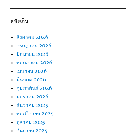
คลังเก็บ
สิงหาคม 2026
กรกฎาคม 2026
มิถุนายน 2026
พฤษภาคม 2026
เมษายน 2026
มีนาคม 2026
กุมภาพันธ์ 2026
มกราคม 2026
ธันวาคม 2025
พฤศจิกายน 2025
ตุลาคม 2025
กันยายน 2025