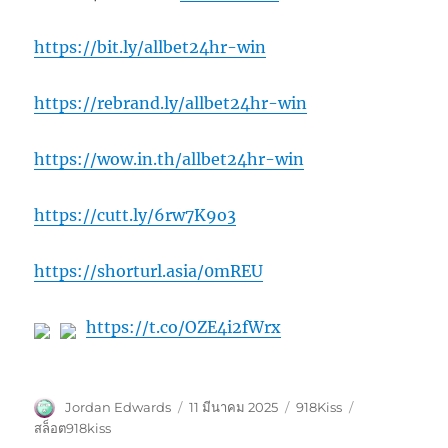
https://bit.ly/allbet24hr-win
https://rebrand.ly/allbet24hr-win
https://wow.in.th/allbet24hr-win
https://cutt.ly/6rw7K9o3
https://shorturl.asia/0mREU
https://t.co/OZE4i2fWrx
ผู้
เขียน
หมวด
ป้าย
Jordan Edwards
11 มีนาคม 2025
918Kiss
เขียน
เมื่อ
หมู่
กำกับ
สล็อต918kiss