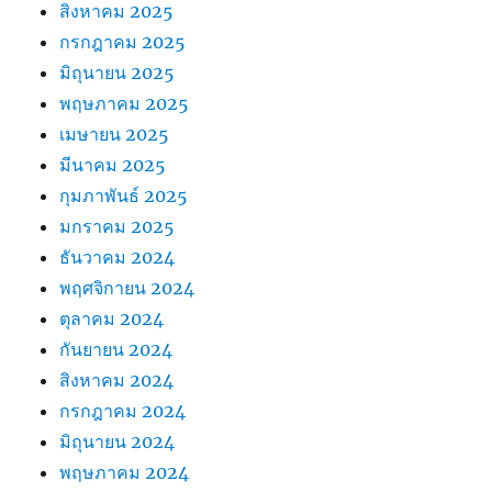
สิงหาคม 2025
กรกฎาคม 2025
มิถุนายน 2025
พฤษภาคม 2025
เมษายน 2025
มีนาคม 2025
กุมภาพันธ์ 2025
มกราคม 2025
ธันวาคม 2024
พฤศจิกายน 2024
ตุลาคม 2024
กันยายน 2024
สิงหาคม 2024
กรกฎาคม 2024
มิถุนายน 2024
พฤษภาคม 2024