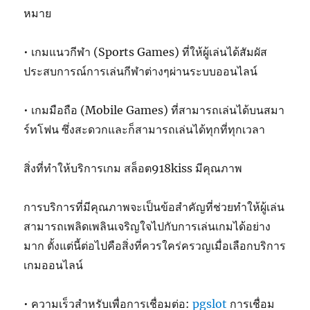
หมาย
• เกมแนวกีฬา (Sports Games) ที่ให้ผู้เล่นได้สัมผัส
ประสบการณ์การเล่นกีฬาต่างๆผ่านระบบออนไลน์
• เกมมือถือ (Mobile Games) ที่สามารถเล่นได้บนสมา
ร์ทโฟน ซึ่งสะดวกและก็สามารถเล่นได้ทุกที่ทุกเวลา
สิ่งที่ทำให้บริการเกม สล็อต918kiss มีคุณภาพ
การบริการที่มีคุณภาพจะเป็นข้อสำคัญที่ช่วยทำให้ผู้เล่น
สามารถเพลิดเพลินเจริญใจไปกับการเล่นเกมได้อย่าง
มาก ตั้งแต่นี้ต่อไปคือสิ่งที่ควรใคร่ครวญเมื่อเลือกบริการ
เกมออนไลน์
• ความเร็วสำหรับเพื่อการเชื่อมต่อ:
pgslot
การเชื่อม