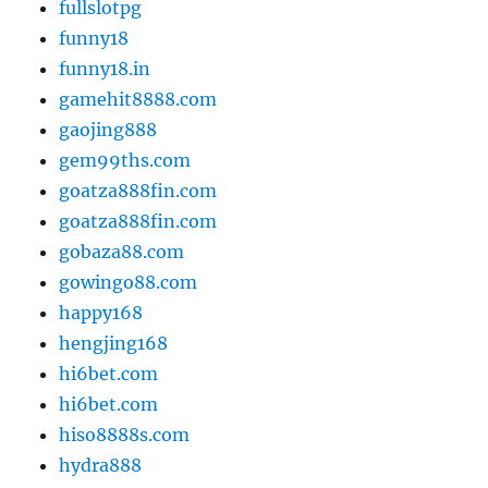
fullslotpg
funny18
funny18.in
gamehit8888.com
gaojing888
gem99ths.com
goatza888fin.com
goatza888fin.com
gobaza88.com
gowingo88.com
happy168
hengjing168
hi6bet.com
hi6bet.com
hiso8888s.com
hydra888