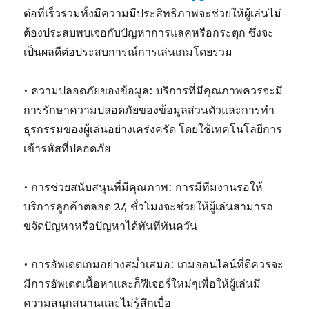
ต่อที่เร็วรวมทั้งมีความมีประสิทธิภาพจะช่วยให้ผู้เล่นไม่
ต้องประสบพบเจอกับปัญหาการแลคหรือกระตุก ซึ่งจะ
เป็นผลดีต่อประสบการณ์การเล่นเกมโดยรวม
• ความปลอดภัยของข้อมูล: บริการที่มีคุณภาพควรจะมี
การรักษาความปลอดภัยของข้อมูลส่วนตัวและการทำ
ธุรกรรมของผู้เล่นอย่างเคร่งครัด โดยใช้เทคโนโลยีการ
เข้ารหัสที่ปลอดภัย
• การช่วยสนับสนุนที่มีคุณภาพ: การมีทีมงานรอให้
บริการลูกค้าตลอด 24 ชั่วโมงจะช่วยให้ผู้เล่นสามารถ
ขจัดปัญหาหรือปัญหาได้ทันทีทันควัน
• การอัพเดตเกมอย่างสม่ำเสมอ: เกมออนไลน์ที่ดีควรจะ
มีการอัพเดตเนื้อหาและก็ฟีเจอร์ใหม่ๆเพื่อให้ผู้เล่นมี
ความสนุกสนานและไม่รู้สึกเบื่อ