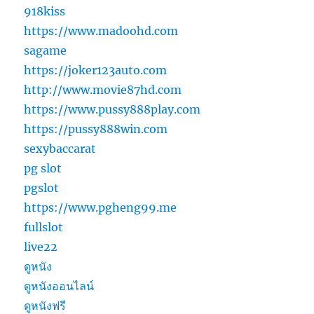
918kiss
https://www.madoohd.com
sagame
https://joker123auto.com
http://www.movie87hd.com
https://www.pussy888play.com
https://pussy888win.com
sexybaccarat
pg slot
pgslot
https://www.pgheng99.me
fullslot
live22
ดูหนัง
ดูหนังออนไลน์
ดูหนังฟรี