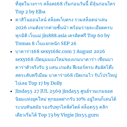
ที่สุดในวงการ สล็อต168 เริ่มก่อนวันนี้ มีลุ้นก่อนใคร
Top 2 by Elba
คาสิโนออนไลน์ สล็อตเว็บตรง รวมสล็อตน่าเล่น
2026 เกมดังจากค่ายชั้นนำ พร้อมรายละเอียดครบ
ทุกมิติ เว็บแม่ jin888.asia เครดิตฟรี Top 60 by
Tomas 8 เว็บแจกหนัก SEP 26
บาคาร่า168 sexy168c.com 7 August 2026
sexy168 เปิดมุมมองใหม่ของเกมบาคาร่า เซียนบา
คาร่าตัวจริงรับ 3 แสน เกมดัง ฟีเจอร์ครบ สัมผัสโต๊ะ
สดระดับพรีเมียม บาคาร่า168 เปิดเกมไว รับโปรใหญ่
ไปเลย Top 17 by Dolly
Jinda55 27 JUL 2569 jinda55 ศูนย์รวมเกมยอด
นิยมแห่งยุคใหม่ ทุกยอดฝากรับ 10% อยู่ไหนก็เล่นได้
ระบบทันสมัย รองรับทุกไลฟ์สไตล์ สล็อต55 คลิก
เดียวเริ่มได้ Top 73 by Virgie Jin55.guru