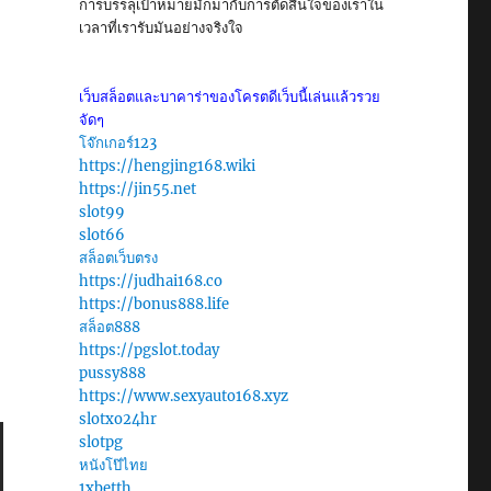
การบรรลุเป้าหมายมักมากับการตัดสินใจของเราใน
เวลาที่เรารับมันอย่างจริงใจ
เว็บสล็อตและบาคาร่าของโครตดีเว็บนี้เล่นแล้วรวย
จัดๆ
โจ๊กเกอร์123
https://hengjing168.wiki
https://jin55.net
slot99
slot66
สล็อตเว็บตรง
https://judhai168.co
https://bonus888.life
สล็อต888
https://pgslot.today
pussy888
https://www.sexyauto168.xyz
slotxo24hr
slotpg
หนังโป๊ไทย
1xbetth