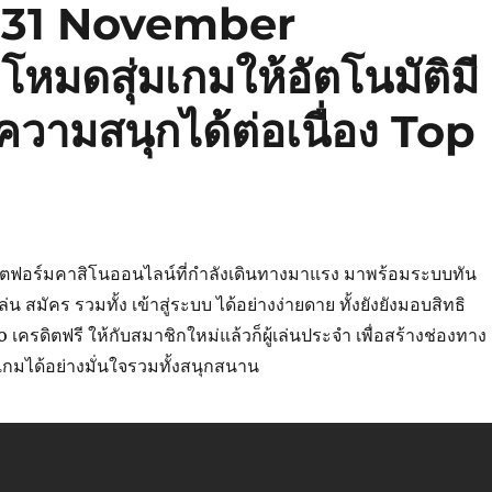
ี 31 November
หมดสุ่มเกมให้อัตโนมัติมี
ความสนุกได้ต่อเนื่อง Top
ฟอร์มคาสิโนออนไลน์ที่กำลังเดินทางมาแรง มาพร้อมระบบทัน
้เล่น สมัคร รวมทั้ง เข้าสู่ระบบ ได้อย่างง่ายดาย ทั้งยังยังมอบสิทธิ
เครดิตฟรี ให้กับสมาชิกใหม่แล้วก็ผู้เล่นประจำ เพื่อสร้างช่องทาง
มเกมได้อย่างมั่นใจรวมทั้งสนุกสนาน