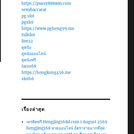
https://pussy888win.com
sexybaccarat
pg slot
pgslot
https://www.pgheng99.me
fullslot
live22
ดูหนัง
ดูหนังออนไลน์
ดูหนังฟรี
faro168
https://hongkong456.me
slot66
เรื่องล่าสุด
เครดิตฟรี Hengjing168d.com 1 August 2569
hengjing168 หวยออนไลน์ อัตราจ่ายมากที่สุด