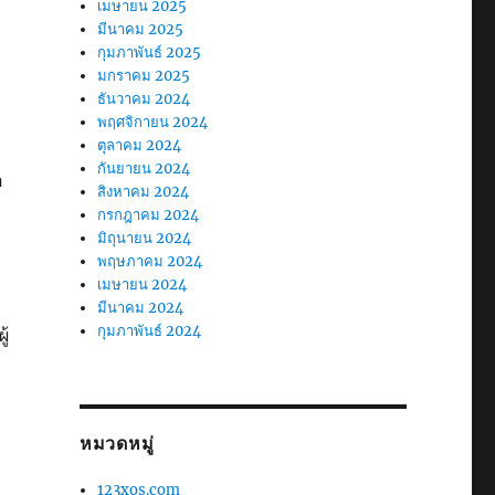
เมษายน 2025
มีนาคม 2025
กุมภาพันธ์ 2025
มกราคม 2025
ธันวาคม 2024
พฤศจิกายน 2024
ตุลาคม 2024
กันยายน 2024
อ
สิงหาคม 2024
กรกฎาคม 2024
มิถุนายน 2024
พฤษภาคม 2024
เมษายน 2024
มีนาคม 2024
กุมภาพันธ์ 2024
ู้
หมวดหมู่
123xos.com