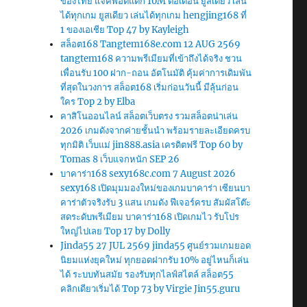
ของไทย แจ็คพอตแตก 10M ต่อเดือน ยูสเดียว เล่น
ได้ทุกเกม ยูสเดียว เล่นได้ทุกเกม hengjing168 ที่
1 ของเอเชีย Top 47 by Kayleigh
สล็อต168 Tangtem168e.com 12 AUG 2569
tangtem168 ความพรีเมียมที่เข้าถึงได้จริง ชวน
เพื่อนรับ 100 ฝาก-ถอน อัตโนมัติ คุ้มค่าการเดิมพัน
ที่สุดในวงการ สล็อต168 เริ่มก่อนวันนี้ มีลุ้นก่อน
ใคร Top 2 by Elba
คาสิโนออนไลน์ สล็อตเว็บตรง รวมสล็อตน่าเล่น
2026 เกมดังจากค่ายชั้นนำ พร้อมรายละเอียดครบ
ทุกมิติ เว็บแม่ jin888.asia เครดิตฟรี Top 60 by
Tomas 8 เว็บแจกหนัก SEP 26
บาคาร่า168 sexy168c.com 7 August 2026
sexy168 เปิดมุมมองใหม่ของเกมบาคาร่า เซียนบา
คาร่าตัวจริงรับ 3 แสน เกมดัง ฟีเจอร์ครบ สัมผัสโต๊ะ
สดระดับพรีเมียม บาคาร่า168 เปิดเกมไว รับโปร
ใหญ่ไปเลย Top 17 by Dolly
Jinda55 27 JUL 2569 jinda55 ศูนย์รวมเกมยอด
นิยมแห่งยุคใหม่ ทุกยอดฝากรับ 10% อยู่ไหนก็เล่น
ได้ ระบบทันสมัย รองรับทุกไลฟ์สไตล์ สล็อต55
คลิกเดียวเริ่มได้ Top 73 by Virgie Jin55.guru