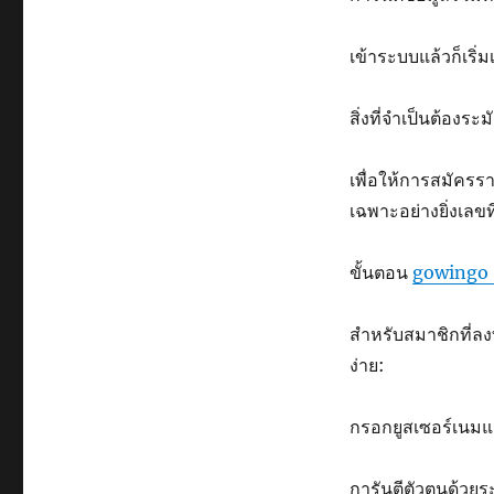
เข้าระบบแล้วก็เริ่ม
สิ่งที่จำเป็นต้องร
เพื่อให้การสมัครร
เฉพาะอย่างยิ่งเลขท
ขั้นตอน
gowingo เ
สำหรับสมาชิกที่ลง
ง่าย:
กรอกยูสเซอร์เนมแ
การันตีตัวตนด้วยร