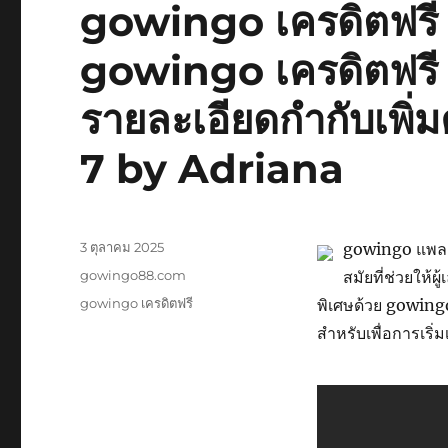
gowingo เครดิตฟร
gowingo เครดิตฟรี โ
รายละเอียดกำกับเพิ่ม
7 by Adriana
เขียน
3 ตุลาคม 2025
gowingo แพลต
เมื่อ
หมวด
gowingo88.com
สมัยที่ช่วยให้ผู
หมู่
ป้าย
gowingo เครดิตฟรี
พิเศษด้วย gowingo 
กำกับ
สำหรับเพื่อการเริ่