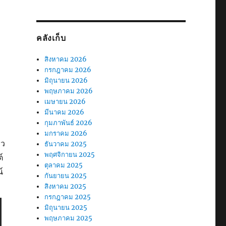
คลังเก็บ
สิงหาคม 2026
กรกฎาคม 2026
มิถุนายน 2026
พฤษภาคม 2026
เมษายน 2026
มีนาคม 2026
กุมภาพันธ์ 2026
มกราคม 2026
็ว
ธันวาคม 2025
พฤศจิกายน 2025
์
ตุลาคม 2025
์
กันยายน 2025
สิงหาคม 2025
กรกฎาคม 2025
มิถุนายน 2025
พฤษภาคม 2025