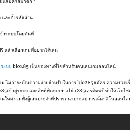
เบียนสมัครสมาชิก”
 และตั้งรหัสผ่าน
วเข้าระบบโดยทันที
ี แล้วเลือกเกมที่อยากได้เล่น
ู่ระบบ
bio285 เป็นช่องทางที่ใช่สำหรับคนเล่นเกมออนไลน์
ร้อม ไม่ว่าจะเป็นความง่ายสำหรับในการ bio285สมัคร ความรวดเร
5เข้าสู่ระบบ และสิทธิพิเศษอย่าง bio285เครดิตฟรี ทำให้เว็บไซต
ผู้เล่นใหม่รวมทั้งผู้เล่นประจำที่ปรารถนาประสบการณ์คาสิโนออนไลน