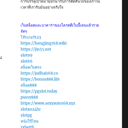
การบรรลุเป้าหมายมักมากับการตัดสินใจของเราใน
เวลาที่เรารับมันอย่างจริงใจ
เว็บสล็อตและบาคาร่าของโครตดีเว็บนี้เล่นแล้วรวย
จัดๆ
โจ๊กเกอร์123
https://hengjing168.wiki
https://jin55.net
slot99
บ
slot66
สล็อตเว็บตรง
https://judhai168.co
https://bonus888.life
สล็อต888
https://pgslot.today
pussy888
https://www.sexyauto168.xyz
slotxo24hr
slotpg
หนังโป๊ไทย
1xbetth