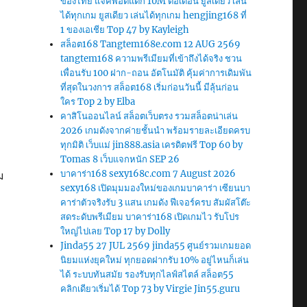
ของไทย แจ็คพอตแตก 10M ต่อเดือน ยูสเดียว เล่น
ได้ทุกเกม ยูสเดียว เล่นได้ทุกเกม hengjing168 ที่
1 ของเอเชีย Top 47 by Kayleigh
สล็อต168 Tangtem168e.com 12 AUG 2569
tangtem168 ความพรีเมียมที่เข้าถึงได้จริง ชวน
เพื่อนรับ 100 ฝาก-ถอน อัตโนมัติ คุ้มค่าการเดิมพัน
ที่สุดในวงการ สล็อต168 เริ่มก่อนวันนี้ มีลุ้นก่อน
ใคร Top 2 by Elba
คาสิโนออนไลน์ สล็อตเว็บตรง รวมสล็อตน่าเล่น
2026 เกมดังจากค่ายชั้นนำ พร้อมรายละเอียดครบ
ทุกมิติ เว็บแม่ jin888.asia เครดิตฟรี Top 60 by
Tomas 8 เว็บแจกหนัก SEP 26
บาคาร่า168 sexy168c.com 7 August 2026
ม
sexy168 เปิดมุมมองใหม่ของเกมบาคาร่า เซียนบา
คาร่าตัวจริงรับ 3 แสน เกมดัง ฟีเจอร์ครบ สัมผัสโต๊ะ
สดระดับพรีเมียม บาคาร่า168 เปิดเกมไว รับโปร
ใหญ่ไปเลย Top 17 by Dolly
Jinda55 27 JUL 2569 jinda55 ศูนย์รวมเกมยอด
นิยมแห่งยุคใหม่ ทุกยอดฝากรับ 10% อยู่ไหนก็เล่น
ได้ ระบบทันสมัย รองรับทุกไลฟ์สไตล์ สล็อต55
คลิกเดียวเริ่มได้ Top 73 by Virgie Jin55.guru