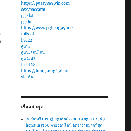
https://pussy888win.com
sexybaccarat
pg slot
pgslot
https://www.pgheng99.me
ด
fullslot
live22
ง
ดูหนัง
ดูหนังออนไลน์
ดูหนังฟรี
faro168
https://hongkong456.me
slot66
เรื่องล่าสุด
เครดิตฟรี Hengjing168d.com 1 August 2569
hengjing168 หวยออนไลน์ อัตราจ่ายมากที่สุด