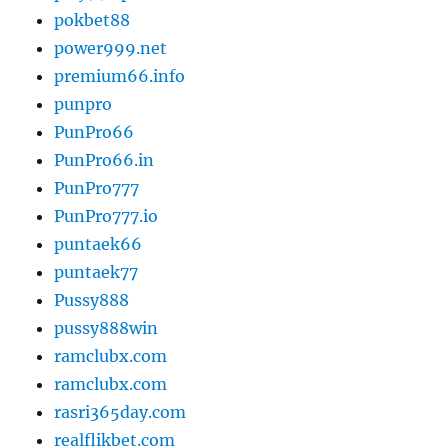
pokbet88
power999.net
premium66.info
punpro
PunPro66
PunPro66.in
PunPro777
PunPro777.io
puntaek66
puntaek77
Pussy888
pussy888win
ramclubx.com
ramclubx.com
rasri365day.com
realflikbet.com