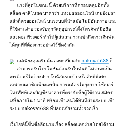
แรงที่สุดในขณะนี้ ด้วยบริการที่ครอบคลุมอีกทั้ง
สล็อต คาสิโนสด บาคาร่า แทงบอลออนไลน์ เกมยิงปลา
แล้วก็หวยออนไลน์ บนระบบที่นำสมัย ไม่มีอันตราย และ
ก็ใช้งานง่าย รองรับทุกวัสดุอุปกรณ์ทั้งโทรศัพท์มือถือ
และคอมพิวเตอร์ ทำให้ผู้เล่นสามารถเข้าถึงการเดิมพัน
ได้ทุกที่ที่ต้องการอย่างไร้ขีดจำกัด
แค่เพียงคุณเริ่มต้น ลงทะเบียนกับ
nakoya1688
ก็
สามารถรับโปรโมชั่นต้อนรับในทันที ไม่ว่าจะเป็น
เครดิตฟรีไม่ต้องฝาก โบนัสแรกเข้า หรือสิทธิพิเศษ
เฉพาะสมาชิกเพียงแค่นั้น การสมัครไม่ยุ่งยาก ใช้เบอร์
โทรศัพท์และบัญชีธนาคารที่ตรงกับชื่อผู้ใช้งาน สมัคร
เสร็จภายใน 1 นาที พร้อมเข้าเล่นได้ทันทีผ่านระบบ เข้า
ระบบ nakoya1688 ที่ปลอดภัยรวมทั้งรวดเร็ว
เว็บไซต์นี้ขึ้นชื่อลือนามเรื่อง สล็อตแตกง่าย โดยได้รวม