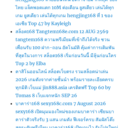
ไทย แจ็คพอตแตก 10M ต่อเดือน ยูสเดียว เล่นได้ทุก
เกม ยูสเดียว เล่นได้ทุกเกม hengjing168 ที่ 1 ของ
เอเชีย Top 47 by Kayleigh
สล็อต168 Tangtem168e.com 12 AUG 2569
tangtem168 ความพรีเมียมที่เข้าถึงได้จริง ชวน
เพื่อนรับ 100 ฝาก-ถอน อัตโนมัติ คุ้มค่าการเดิมพัน
ที่สุดในวงการ สล็อต168 เริ่มก่อนวันนี้ มีลุ้นก่อนใคร
Top 2 by Elba
คาสิโนออนไลน์ สล็อตเว็บตรง รวมสล็อตน่าเล่น
2026 เกมดังจากค่ายชั้นนำ พร้อมรายละเอียดครบ
ทุกมิติ เว็บแม่ jin888.asia เครดิตฟรี Top 60 by
Tomas 8 เว็บแจกหนัก SEP 26
บาคาร่า168 sexy168c.com 7 August 2026
sexy168 เปิดมุมมองใหม่ของเกมบาคาร่า เซียนบา
คาร่าตัวจริงรับ 3 แสน เกมดัง ฟีเจอร์ครบ สัมผัสโต๊ะ
สดระดับพรีเมียม บาคาร่า168 เปิดเกมไว รับโปรใหญ่