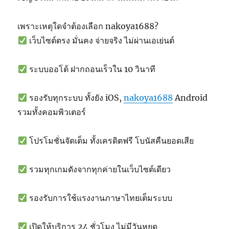
เพราะเหตุใดจำต้องเลือก nakoya1688?
เว็บไซต์ตรง มั่นคง จ่ายจริง ไม่ผ่านเอเย่นต์
ระบบออโต้ ฝากถอนเร็วใน 10 วินาที
รองรับทุกระบบ ทั้งยัง iOS,
nakoya1688
Android
รวมทั้งคอมพิวเตอร์
โปรโมชั่นจัดเต็ม ทั้งเครดิตฟรี โบนัสคืนยอดเสีย
รวมทุกเกมดังจากทุกค่ายในเว็บไซต์เดียว
รองรับการใช้แรงงานภาษาไทยเต็มระบบ
เปิดให้บริการ 24 ชั่วโมง ไม่มีวันหยุด