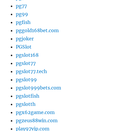
pg77
pg99
pgfish
pggold168bet.com
pgjoker
PGSlot
pgslot168
pgslot77
pgslot77.tech
pgslot99
pgslot999bets.com
pgslotfish
pgslotth
pgx62game.com
pgzeus88win.com
play97vip.com