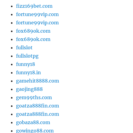
fizz169bet.com
fortune99vip.com
fortune99vip.com
fox689ok.com
fox689ok.com
fullslot
fullslotpg
funny18
funny18.in
gamehit8888.com
gaojing888
gem99ths.com
goatza888fin.com
goatza888fin.com
gobaza88.com
gowingo88.com