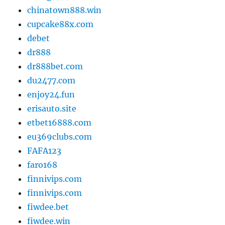
chinatown888.win
cupcake88x.com
debet
dr888
dr888bet.com
du2477.com
enjoy24.fun
erisauto.site
etbet16888.com
eu369clubs.com
FAFA123
faro168
finnivips.com
finnivips.com
fiwdee.bet
fiwdee.win