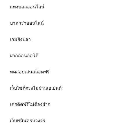
แทงบอลออนไลน์
บาคาร่าออนไลน์
เกมยิงปลา
ฝากถอนออโต้
ทดสอบเล่นสล็อตฟรี
เว็บไซต์ตรงไม่ผ่านเอเย่นต์
เครดิตฟรีไม่ต้องฝาก
เว็บพนันครบวงจร