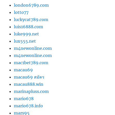
london6789.com
lotto77
luckycat789.com
luis16888.com
luke999.net
lux555.net
m4newonline.com
m4newonline.com
mac1bet789.com
macau69
macau69 สมัคร
macau888.win
marinapluss.com
mario678
mario678.info
mars95