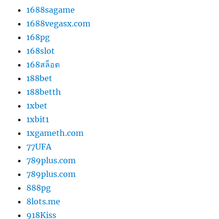
1688sagame
1688vegasx.com
168pg
168slot
168สล็อต
188bet
188betth
1xbet
1xbit1
1xgameth.com
77UFA
789plus.com
789plus.com
888pg
8lots.me
918Kiss