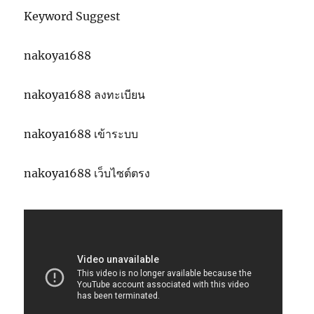
Keyword Suggest
nakoya1688
nakoya1688 ลงทะเบียน
nakoya1688 เข้าระบบ
nakoya1688 เว็บไซต์ตรง