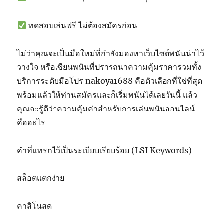
ทดสอบเล่นฟรี ไม่ต้องสมัครก่อน
ไม่ว่าคุณจะเป็นมือใหม่ที่กำลังมองหาเว็บไซต์พนันน่าไว้
วางใจ หรือเซียนพนันที่ปรารถนาความคุ้มราคารวมทั้ง
บริการระดับมือโปร nakoya1688 คือตัวเลือกที่ใช่ที่สุด
พร้อมแล้วให้ท่านสมัครและก็เริ่มพนันได้เลยวันนี้ แล้ว
คุณจะรู้ดีว่าความคุ้มค่าสำหรับการเล่นพนันออนไลน์
คืออะไร
คำที่แทรกไว้เป็นระเบียบเรียบร้อย (LSI Keywords)
สล็อตแตกง่าย
คาสิโนสด