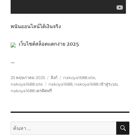
พนันออนไลน์ได้เงินจริง
เว็บไซต์สล็อตแตกง่าย 2025
…
เขียน
รูป
หมวด
25 พฤษภาคม 2025
ลิงก์
nakoya1688.site
,
เมื่อ
ป้าย
แบบ
หมู่
nakoya1688.site
nakoya1688
,
nakoya1688 เข้าสู่ระบบ
,
กำกับ
เรื่อง
nakoya1688 เครดิตฟรี
ค้นห
ค้นหา: