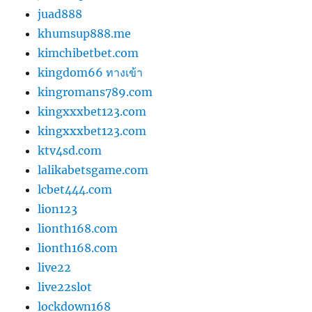
juad888
khumsup888.me
kimchibetbet.com
kingdom66 ทางเข้า
kingromans789.com
kingxxxbet123.com
kingxxxbet123.com
ktv4sd.com
lalikabetsgame.com
lcbet444.com
lion123
lionth168.com
lionth168.com
live22
live22slot
lockdown168