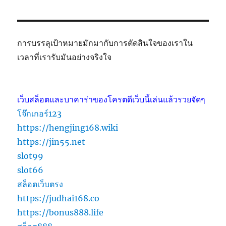
การบรรลุเป้าหมายมักมากับการตัดสินใจของเราใน
เวลาที่เรารับมันอย่างจริงใจ
เว็บสล็อตและบาคาร่าของโครตดีเว็บนี้เล่นแล้วรวยจัดๆ
โจ๊กเกอร์123
https://hengjing168.wiki
https://jin55.net
slot99
slot66
สล็อตเว็บตรง
https://judhai168.co
https://bonus888.life