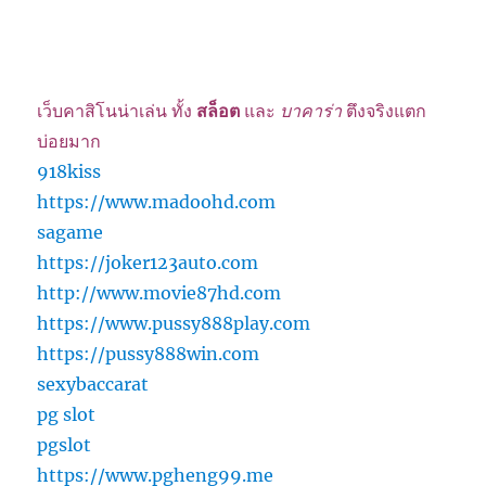
เว็บคาสิโนน่าเล่น ทั้ง
สล็อต
และ
บาคาร่า
ตึงจริงแตก
บ่อยมาก
918kiss
https://www.madoohd.com
sagame
https://joker123auto.com
http://www.movie87hd.com
https://www.pussy888play.com
https://pussy888win.com
sexybaccarat
pg slot
pgslot
https://www.pgheng99.me