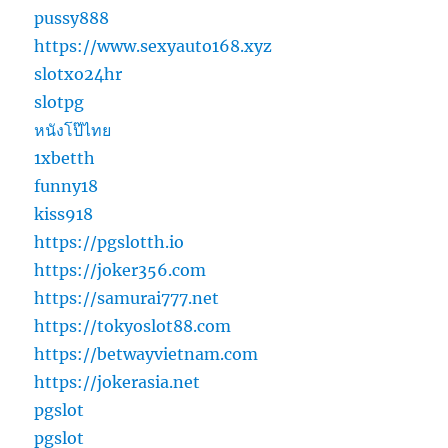
pussy888
https://www.sexyauto168.xyz
slotxo24hr
slotpg
หนังโป๊ไทย
1xbetth
funny18
kiss918
https://pgslotth.io
https://joker356.com
https://samurai777.net
https://tokyoslot88.com
https://betwayvietnam.com
https://jokerasia.net
pgslot
pgslot