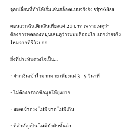
จุดเปลี่ยนที่ทำให้เริ่มเล่นสล็อตแบบจริงจัง vip168sa
ตอนแรกฉันเติมเงินเพียงแค่ 20 บาท เพราะเหตุว่า
ต้องการทดลองหมุนเล่นดูว่าระบบคืออะไร แตกง่ายจริง
ไหมจากที่รีวิวบอก
สิ่งที่ประทับดวงใจเป็น…
• ฝากเงินเข้าไวมากมาย เพียงแค่ 3–5 วินาที
• ไม่ต้องกรอกข้อมูลให้ยุ่งยาก
• ยอดเข้าตรง ไม่มีขาด ไม่มีเกิน
• ที่สำคัญเป็น ไม่มีบังคับขั้นต่ำ