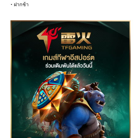
• ฝากช้า