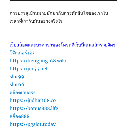
การบรรลุเป้าหมายมักมากับการตัดสินใจของเราใน
เวลาที่เรารับมันอย่างจริงใจ
เว็บสล็อตและบาคาร่าของโครตดีเว็บนี้เล่นแล้วรวยจัดๆ
โจ๊กเกอร์123
https://hengjing168.wiki
https://jin55.net
slot99
slot66
สล็อตเว็บตรง
https://judhai168.co
https://bonus888.life
สล็อต888
https://pgslot.today