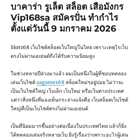
บาคาร่า รูเล็ต สล็อต เสือมังกร
Vip168sa สมัครปั่น ทำกำไร
ตั้งแต่วันนี้ 9 มกราคม 2026
Slot168 เว็บไซต์สล็อตเว็บใหญ่ในไทย เพราะเหตุไรเว็บ
ตรงไม่ผ่านเอเย่นต์ถึงได้รับความนิยมสูง
ในช่วงหลายปีล่วงมาแล้ว ผมเป็นหนึ่งในผู้ที่ชอบทดลอง
เล่นเว็บไซต์
sagame168
สล็อตใหม่ๆอยู่บ่อย ไม่ว่าจะ
เป็นเว็บไซต์ใหญ่ เว็บเล็ก เว็บใหม่ หรือเว็บต่างประเทศ
แต่ว่าสิ่งหนึ่งที่มองเห็นกระจ่างแจ้งคือ เว็บสล็อตเว็บไซต์
ใหญ่ที่เป็นเว็บไซต์ตรงไม่ผ่านเอเย่นต์
เป็นที่นิยมมากขึ้นอย่างต่อเนื่องในประเทศไทย แล้วก็ยิ่ง
ได้ทดลองเล่นจริงหลายเว็บ ยิ่งรู้เรื่องว่าเพราะอะไรผู้เล่น