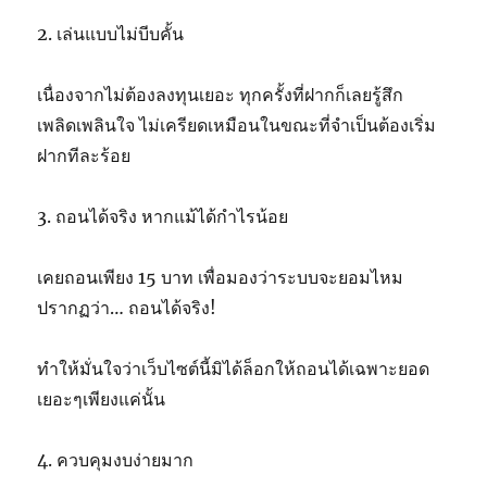
2. เล่นแบบไม่บีบคั้น
เนื่องจากไม่ต้องลงทุนเยอะ ทุกครั้งที่ฝากก็เลยรู้สึก
เพลิดเพลินใจ ไม่เครียดเหมือนในขณะที่จำเป็นต้องเริ่ม
ฝากทีละร้อย
3. ถอนได้จริง หากแม้ได้กำไรน้อย
เคยถอนเพียง 15 บาท เพื่อมองว่าระบบจะยอมไหม
ปรากฏว่า… ถอนได้จริง!
ทำให้มั่นใจว่าเว็บไซต์นี้มิได้ล็อกให้ถอนได้เฉพาะยอด
เยอะๆเพียงแค่นั้น
4. ควบคุมงบง่ายมาก