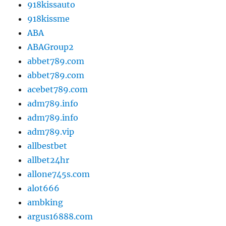
918kissauto
918kissme
ABA
ABAGroup2
abbet789.com
abbet789.com
acebet789.com
adm789.info
adm789.info
adm789.vip
allbestbet
allbet24hr
allone745s.com
alot666
ambking
argus16888.com