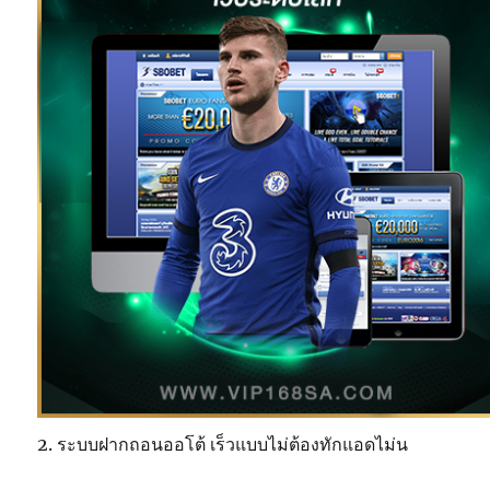
2. ระบบฝากถอนออโต้ เร็วแบบไม่ต้องทักแอดไม่น