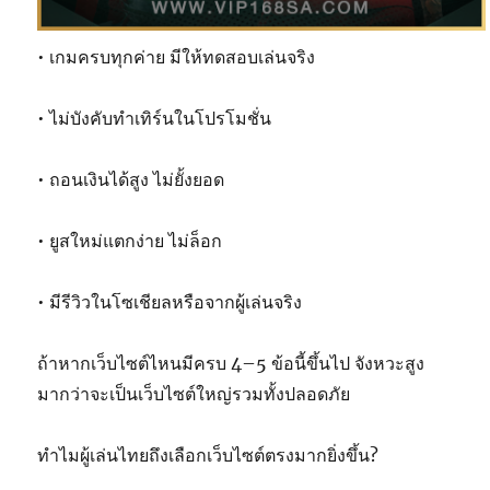
• เกมครบทุกค่าย มีให้ทดสอบเล่นจริง
• ไม่บังคับทำเทิร์นในโปรโมชั่น
• ถอนเงินได้สูง ไม่ยั้งยอด
• ยูสใหม่แตกง่าย ไม่ล็อก
• มีรีวิวในโซเชียลหรือจากผู้เล่นจริง
ถ้าหากเว็บไซต์ไหนมีครบ 4–5 ข้อนี้ขึ้นไป จังหวะสูง
มากว่าจะเป็นเว็บไซต์ใหญ่รวมทั้งปลอดภัย
ทำไมผู้เล่นไทยถึงเลือกเว็บไซต์ตรงมากยิ่งขึ้น?