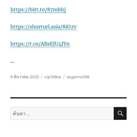
https://bitt.to/87mbhj
https://shorturl.asia/8iO2v
https://t.co/ABsEJU4JYn
…
เขียน
หมวด
ป้าย
9 ธันวาคม 2025
vip168sa
sagame168
เมื่อ
หมู่
กำกับ
ค้นห
ค้นหา: