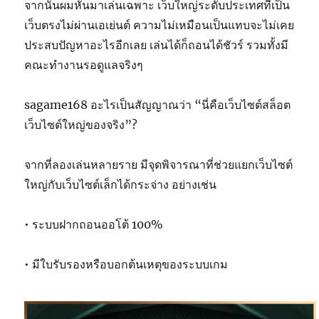
จากนั้นผมหันมาเล่นเฉพาะ เว็บใหญ่ระดับประเทศที่เป็น
เว็บตรงไม่ผ่านเอเย่นต์ ความไม่เหมือนเป็นแทบจะไม่เคย
ประสบปัญหาอะไรอีกเลย เล่นได้ก็ถอนได้ชัวร์ รวมทั้งมี
คณะทำงานรอดูแลจริงๆ
sagame168 อะไรเป็นสัญญาณว่า “นี่คือเว็บไซต์สล็อต
เว็บไซต์ใหญ่ของจริง”?
จากที่ลองเล่นหลายราย มีจุดพิจารณาที่ช่วยแยกเว็บไซต์
ใหญ่กับเว็บไซต์เล็กได้กระจ่าง อย่างเช่น
• ระบบฝากถอนออโต้ 100%
• มีใบรับรองหรือบอกต้นเหตุของระบบเกม