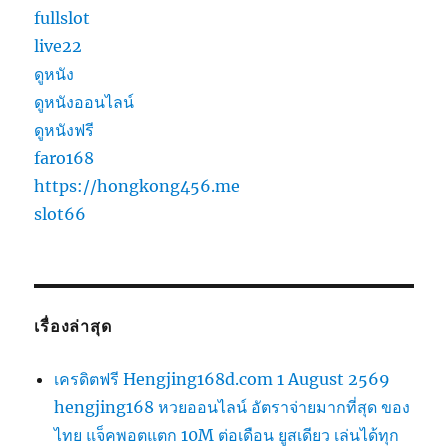
fullslot
live22
ดูหนัง
ดูหนังออนไลน์
ดูหนังฟรี
faro168
https://hongkong456.me
slot66
เรื่องล่าสุด
เครดิตฟรี Hengjing168d.com 1 August 2569
hengjing168 หวยออนไลน์ อัตราจ่ายมากที่สุด ของ
ไทย แจ็คพอตแตก 10M ต่อเดือน ยูสเดียว เล่นได้ทุก