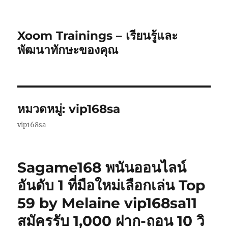
Xoom Trainings – เรียนรู้และ
พัฒนาทักษะของคุณ
หมวดหมู่:
vip168sa
vip168sa
Sagame168 พนันออนไลน์
อันดับ 1 ที่มือใหม่เลือกเล่น Top
59 by Melaine vip168sa11
สมัครรับ 1,000 ฝาก-ถอน 10 วิ