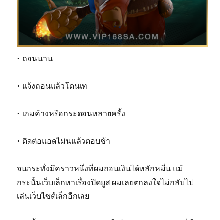
• ถอนนาน
• แจ้งถอนแล้วโดนเท
• เกมค้างหรือกระดอนหลายครั้ง
• ติดต่อแอดไม่นแล้วตอบช้า
จนกระทั่งมีคราวหนึ่งที่ผมถอนเงินได้หลักหมื่น แม้
กระนั้นเว็บเล็กหาเรื่องปิดยูส ผมเลยตกลงใจไม่กลับไป
เล่นเว็บไซต์เล็กอีกเลย