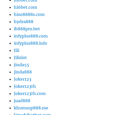
hi6bet.com
hi6bet.com
hiso8888s.com
hydra888
ib888pro.bet
infyplus888.com
infyplus888.info
Jili
Jilislot
jinda55
jinda888
Joker123
Joker123th
Joker123th.com
juad888
khumsup888.me