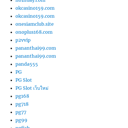
no1huay.com
okcasino159.com
okcasino159.com
onesiamclub.site
onoplus168.com
p2vvip
pananthai99.com
pananthai99.com
panda555
PG
PG Slot
PG Slot เว็บใหม่
pg168
pg718
pg77
pg99