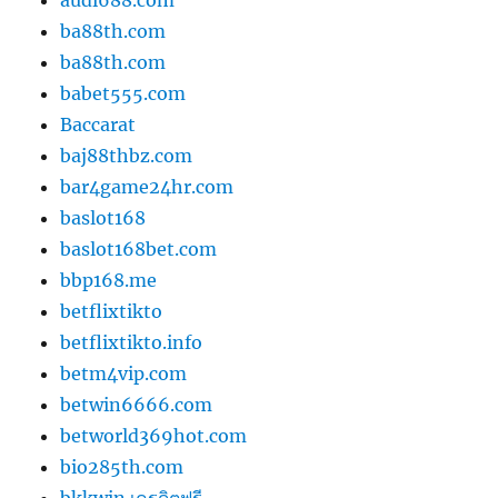
audi688.com
ba88th.com
ba88th.com
babet555.com
Baccarat
baj88thbz.com
bar4game24hr.com
baslot168
baslot168bet.com
bbp168.me
betflixtikto
betflixtikto.info
betm4vip.com
betwin6666.com
betworld369hot.com
bio285th.com