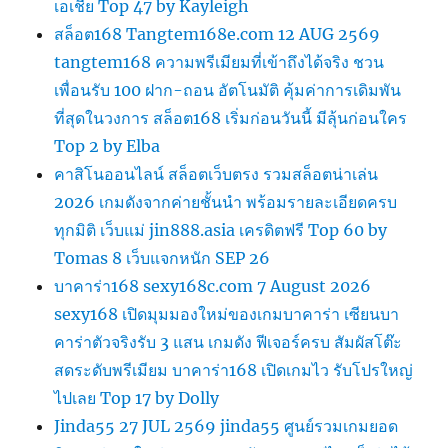
เอเชีย Top 47 by Kayleigh
สล็อต168 Tangtem168e.com 12 AUG 2569
tangtem168 ความพรีเมียมที่เข้าถึงได้จริง ชวน
เพื่อนรับ 100 ฝาก-ถอน อัตโนมัติ คุ้มค่าการเดิมพัน
ที่สุดในวงการ สล็อต168 เริ่มก่อนวันนี้ มีลุ้นก่อนใคร
Top 2 by Elba
คาสิโนออนไลน์ สล็อตเว็บตรง รวมสล็อตน่าเล่น
2026 เกมดังจากค่ายชั้นนำ พร้อมรายละเอียดครบ
ทุกมิติ เว็บแม่ jin888.asia เครดิตฟรี Top 60 by
Tomas 8 เว็บแจกหนัก SEP 26
บาคาร่า168 sexy168c.com 7 August 2026
sexy168 เปิดมุมมองใหม่ของเกมบาคาร่า เซียนบา
คาร่าตัวจริงรับ 3 แสน เกมดัง ฟีเจอร์ครบ สัมผัสโต๊ะ
สดระดับพรีเมียม บาคาร่า168 เปิดเกมไว รับโปรใหญ่
ไปเลย Top 17 by Dolly
Jinda55 27 JUL 2569 jinda55 ศูนย์รวมเกมยอด