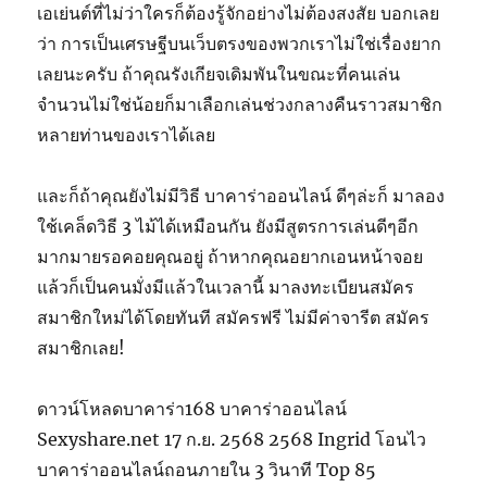
เอเย่นต์ที่ไม่ว่าใครก็ต้องรู้จักอย่างไม่ต้องสงสัย บอกเลย
ว่า การเป็นเศรษฐีบนเว็บตรงของพวกเราไม่ใช่เรื่องยาก
เลยนะครับ ถ้าคุณรังเกียจเดิมพันในขณะที่คนเล่น
จำนวนไม่ใช่น้อยก็มาเลือกเล่นช่วงกลางคืนราวสมาชิก
หลายท่านของเราได้เลย
และก็ถ้าคุณยังไม่มีวิธี บาคาร่าออนไลน์ ดีๆล่ะก็ มาลอง
ใช้เคล็ดวิธี 3 ไม้ได้เหมือนกัน ยังมีสูตรการเล่นดีๆอีก
มากมายรอคอยคุณอยู่ ถ้าหากคุณอยากเอนหน้าจอย
แล้วก็เป็นคนมั่งมีแล้วในเวลานี้ มาลงทะเบียนสมัคร
สมาชิกใหม่ได้โดยทันที สมัครฟรี ไม่มีค่าจารีต สมัคร
สมาชิกเลย!
ดาวน์โหลดบาคาร่า168 บาคาร่าออนไลน์
Sexyshare.net 17 ก.ย. 2568 2568 Ingrid โอนไว
บาคาร่าออนไลน์ถอนภายใน 3 วินาที Top 85