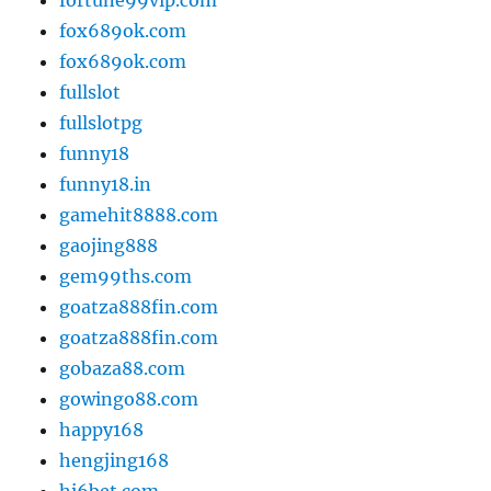
fortune99vip.com
fox689ok.com
fox689ok.com
fullslot
fullslotpg
funny18
funny18.in
gamehit8888.com
gaojing888
gem99ths.com
goatza888fin.com
goatza888fin.com
gobaza88.com
gowingo88.com
happy168
hengjing168