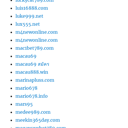
luckycat789.com
luis16888.com
luke999.net
lux555.net
m4newonline.com
m4newonline.com
mac1bet789.com
macau69
macau69 สมัคร
macau888.win
marinapluss.com
mario678
mario678.info
mars95
medee989.com
meekin365day.com