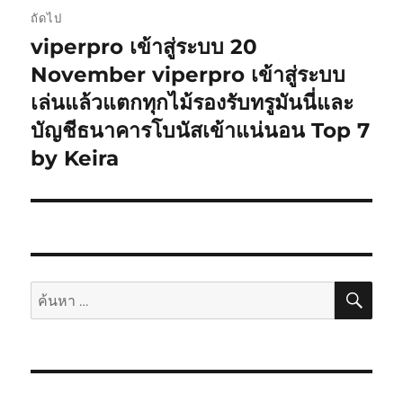
ถัดไป
viperpro เข้าสู่ระบบ 20
เรื่อง
ต่อ
November viperpro เข้าสู่ระบบ
ไป:
เล่นแล้วแตกทุกไม้รองรับทรูมันนี่และ
บัญชีธนาคารโบนัสเข้าแน่นอน Top 7
by Keira
ค้นห
ค้นหา: