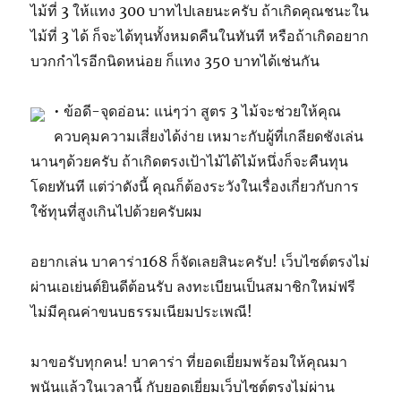
ไม้ที่ 3 ให้แทง 300 บาทไปเลยนะครับ ถ้าเกิดคุณชนะใน
ไม้ที่ 3 ได้ ก็จะได้ทุนทั้งหมดคืนในทันที หรือถ้าเกิดอยาก
บวกกำไรอีกนิดหน่อย ก็แทง 350 บาทได้เช่นกัน
• ข้อดี-จุดอ่อน: แน่ๆว่า สูตร 3 ไม้จะช่วยให้คุณ
ควบคุมความเสี่ยงได้ง่าย เหมาะกับผู้ที่เกลียดชังเล่น
นานๆด้วยครับ ถ้าเกิดตรงเป้าไม้ได้ไม้หนึ่งก็จะคืนทุน
โดยทันที แต่ว่าดังนี้ คุณก็ต้องระวังในเรื่องเกี่ยวกับการ
ใช้ทุนที่สูงเกินไปด้วยครับผม
อยากเล่น บาคาร่า168 ก็จัดเลยสินะครับ! เว็บไซต์ตรงไม่
ผ่านเอเย่นต์ยินดีต้อนรับ ลงทะเบียนเป็นสมาชิกใหม่ฟรี
ไม่มีคุณค่าขนบธรรมเนียมประเพณี!
มาขอรับทุกคน! บาคาร่า ที่ยอดเยี่ยมพร้อมให้คุณมา
พนันแล้วในเวลานี้ กับยอดเยี่ยมเว็บไซต์ตรงไม่ผ่าน