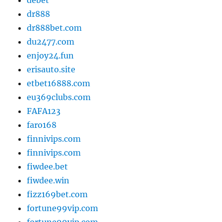
debet
dr888
dr888bet.com
du2477.com
enjoy24.fun
erisauto.site
etbet16888.com
eu369clubs.com
FAFA123
faro168
finnivips.com
finnivips.com
fiwdee.bet
fiwdee.win
fizz169bet.com
fortune99vip.com