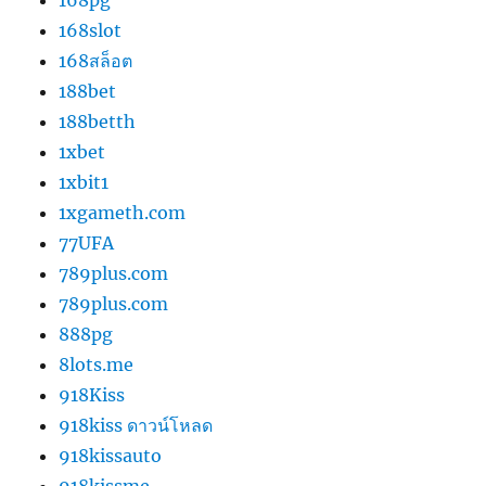
168pg
168slot
168สล็อต
188bet
188betth
1xbet
1xbit1
1xgameth.com
77UFA
789plus.com
789plus.com
888pg
8lots.me
918Kiss
918kiss ดาวน์โหลด
918kissauto