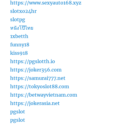
https://www.sexyauto168.xyz
slotxo24hr
slotpg
หนังโป๊ไทย
1xbetth
funny18
kiss918
https://pgslotth.io
https://joker356.com
https://samurai777.net
https://tokyoslot88.com
https://betwayvietnam.com
https://jokerasia.net
pgslot
pgslot