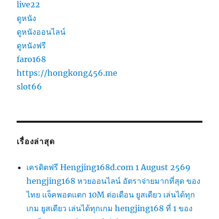
live22
ดูหนัง
ดูหนังออนไลน์
ดูหนังฟรี
faro168
https://hongkong456.me
slot66
เรื่องล่าสุด
เครดิตฟรี Hengjing168d.com 1 August 2569
hengjing168 หวยออนไลน์ อัตราจ่ายมากที่สุด ของ
ไทย แจ็คพอตแตก 10M ต่อเดือน ยูสเดียว เล่นได้ทุก
เกม ยูสเดียว เล่นได้ทุกเกม hengjing168 ที่ 1 ของ