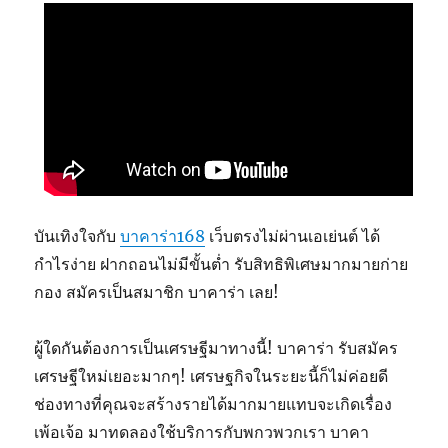
บันเทิงใจกับ
บาคาร่า168
เว็บตรงไม่ผ่านเอเย่นต์ ได้
กำไรง่าย ฝากถอนไม่มีขั้นต่ำ รับสิทธิพิเศษมากมายก่าย
กอง สมัครเป็นสมาชิก บาคาร่า เลย!
ผู้ใดกันต้องการเป็นเศรษฐีมาทางนี้! บาคาร่า รับสมัคร
เศรษฐีใหม่เยอะมากๆ! เศรษฐกิจในระยะนี้ก็ไม่ค่อยดี
ช่องทางที่คุณจะสร้างรายได้มากมายแทบจะเกิดเรื่อง
เพ้อเจ้อ มาทดลองใช้บริการกับพกวพวกเรา บาคา