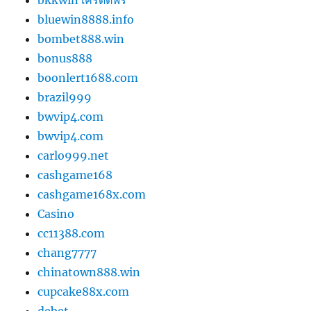
bkkwin เครดิตฟรี
bluewin8888.info
bombet888.win
bonus888
boonlert1688.com
brazil999
bwvip4.com
bwvip4.com
carlo999.net
cashgame168
cashgame168x.com
Casino
cc11388.com
chang7777
chinatown888.win
cupcake88x.com