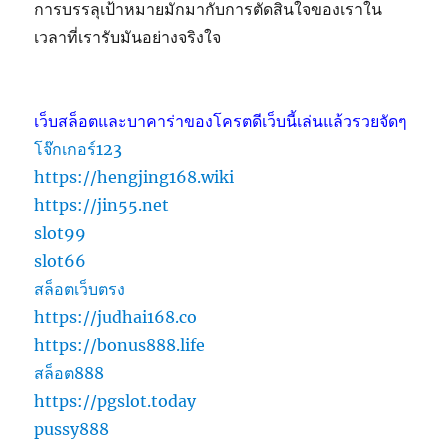
การบรรลุเป้าหมายมักมากับการตัดสินใจของเราใน
เวลาที่เรารับมันอย่างจริงใจ
เว็บสล็อตและบาคาร่าของโครตดีเว็บนี้เล่นแล้วรวยจัดๆ
โจ๊กเกอร์123
https://hengjing168.wiki
https://jin55.net
slot99
slot66
สล็อตเว็บตรง
https://judhai168.co
https://bonus888.life
สล็อต888
https://pgslot.today
pussy888