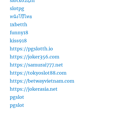
slotxo24hr
slotpg
หนังโป๊ไทย
1xbetth
funny18
kiss918
https://pgslotth.io
https://joker356.com
https://samurai777.net
https://tokyoslot88.com
https://betwayvietnam.com
https://jokerasia.net
pgslot
pgslot