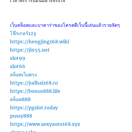
เวลาที่เรารับมันอย่างจริงใจ
เว็บสล็อตและบาคาร่าของโครตดีเว็บนี้เล่นแล้วรวยจัดๆ
โจ๊กเกอร์123
https://hengjing168.wiki
https://jin55.net
slot99
slot66
สล็อตเว็บตรง
https://judhai168.co
https://bonus888.life
สล็อต888
https://pgslot.today
pussy888
https://www.sexyauto168.xyz