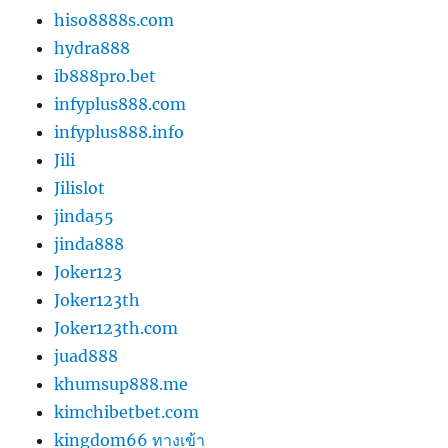
hiso8888s.com
hydra888
ib888pro.bet
infyplus888.com
infyplus888.info
Jili
Jilislot
jinda55
jinda888
Joker123
Joker123th
Joker123th.com
juad888
khumsup888.me
kimchibetbet.com
kingdom66 ทางเข้า