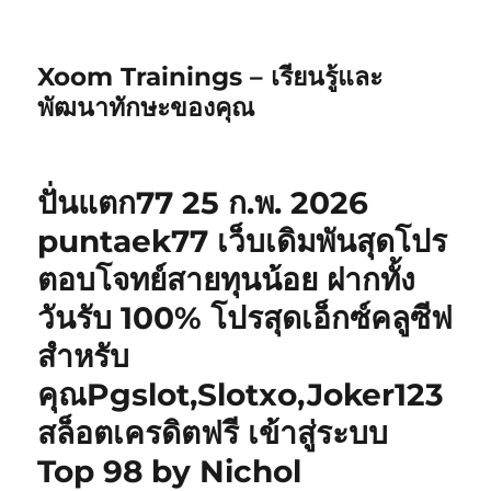
Xoom Trainings – เรียนรู้และ
พัฒนาทักษะของคุณ
ปั่นแตก77 25 ก.พ. 2026
puntaek77 เว็บเดิมพันสุดโปร
ตอบโจทย์สายทุนน้อย ฝากทั้ง
วันรับ 100% โปรสุดเอ็กซ์คลูซีฟ
สำหรับ
คุณPgslot,Slotxo,Joker123
สล็อตเครดิตฟรี เข้าสู่ระบบ
Top 98 by Nichol