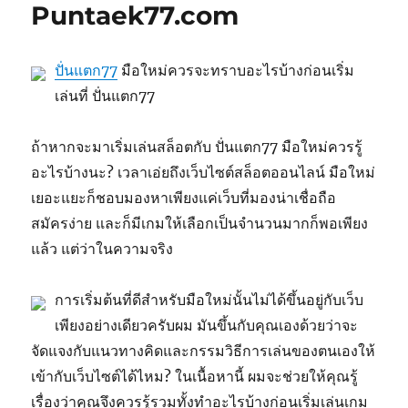
Puntaek77.com
ปั่นแตก77
มือใหม่ควรจะทราบอะไรบ้างก่อนเริ่ม
เล่นที่ ปั่นแตก77
ถ้าหากจะมาเริ่มเล่นสล็อตกับ ปั่นแตก77 มือใหม่ควรรู้
อะไรบ้างนะ? เวลาเอ่ยถึงเว็บไซต์สล็อตออนไลน์ มือใหม่
เยอะแยะก็ชอบมองหาเพียงแค่เว็บที่มองน่าเชื่อถือ
สมัครง่าย และก็มีเกมให้เลือกเป็นจำนวนมากก็พอเพียง
แล้ว แต่ว่าในความจริง
การเริ่มต้นที่ดีสำหรับมือใหม่นั้นไม่ได้ขึ้นอยู่กับเว็บ
เพียงอย่างเดียวครับผม มันขึ้นกับคุณเองด้วยว่าจะ
จัดแจงกับแนวทางคิดและกรรมวิธีการเล่นของตนเองให้
เข้ากับเว็บไซต์ได้ไหม? ในเนื้อหานี้ ผมจะช่วยให้คุณรู้
เรื่องว่าคุณจึงควรรู้รวมทั้งทำอะไรบ้างก่อนเริ่มเล่นเกม