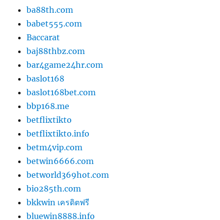
ba88th.com
babet555.com
Baccarat
baj88thbz.com
bar4game24hr.com
baslot168
baslot168bet.com
bbp168.me
betflixtikto
betflixtikto.info
betm4vip.com
betwin6666.com
betworld369hot.com
bio285th.com
bkkwin เครดิตฟรี
bluewin8888.info