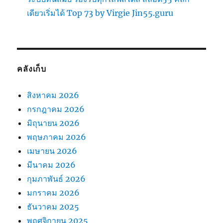
เดียวเริ่มได้ Top 73 by Virgie Jin55.guru
คลังเก็บ
สิงหาคม 2026
กรกฎาคม 2026
มิถุนายน 2026
พฤษภาคม 2026
เมษายน 2026
มีนาคม 2026
กุมภาพันธ์ 2026
มกราคม 2026
ธันวาคม 2025
พฤศจิกายน 2025