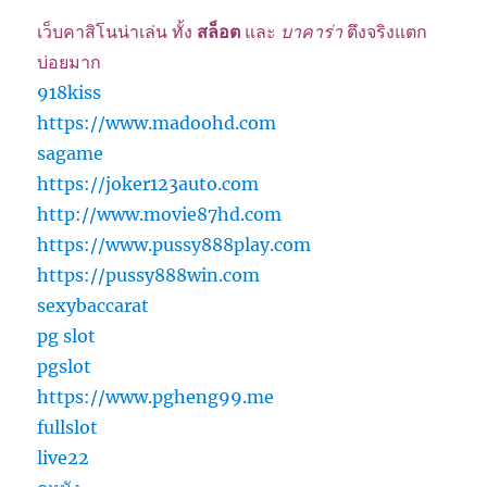
เว็บคาสิโนน่าเล่น ทั้ง
สล็อต
และ
บาคาร่า
ตึงจริงแตก
บ่อยมาก
918kiss
https://www.madoohd.com
sagame
https://joker123auto.com
http://www.movie87hd.com
https://www.pussy888play.com
https://pussy888win.com
sexybaccarat
pg slot
pgslot
https://www.pgheng99.me
fullslot
live22