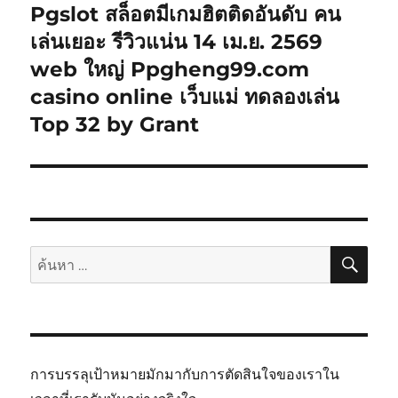
Pgslot สล็อตมีเกมฮิตติดอันดับ คน
เรื่อง
ต่อ
เล่นเยอะ รีวิวแน่น 14 เม.ย. 2569
ไป:
web ใหญ่ Ppgheng99.com
casino online เว็บแม่ ทดลองเล่น
Top 32 by Grant
ค้นห
ค้นหา:
การบรรลุเป้าหมายมักมากับการตัดสินใจของเราใน