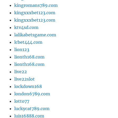
kingromans789.com
kingxxxbet123.com
kingxxxbet123.com
ktv4sd.com
lalikabetsgame.com
lcbet444.com
lion123
lionth168.com
lionth168.com
live22
live22slot
lockdown168
london6789.com
lotto77
luckycat789.com
luis16888.com