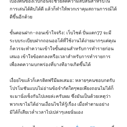
เบื้องต้นของเว็บก่อนจะช่วยลดความสับสนสำหรับใน
การเล่นได้ดิบได้ดี แล้วก็ทำให้พวกเราคุมสถานการณ์ได้
ดีขึ้นอีกด้วย
ขั้นตอนฝาก-ถอนเข้าใจจริง: เว็บไซต์ ปั่นแตก77 จะมี
ระบบระเบียบฝากถอนออโต้ที่ใช้งานได้ง่ายมากๆแต่คุณ
ก็ควรจะทำความเข้าใจขั้นตอนสำหรับการทำรายก่อน
เสมอ เข้าใจข้อตกลงหรือเวลาสำหรับการทำรายการ
เพื่อลดความบกพร่องที่บางทีอาจเกิดขึ้นได้
เงื่อยไขแล้วก็เครดิตฟรีมีผลเสมอ: หลายๆคนชอบกดรับ
โปรโมชันแบบไม่อ่านข้อจำกัดใดๆพอเพียงถอนไม่ได้ก็
จะมานั่งเซ็งกันไปเลยล่ะครับผม ซึ่งมันเป็นด้วยเหตุว่า
พวกเขาไม่ได้อ่านเงื่อนไขให้รู้เรื่อง เมื่อทำตามอย่าง
มิได้ก็เสียเวล่ำเวลาไปเปล่าๆเลยนั่นเอง