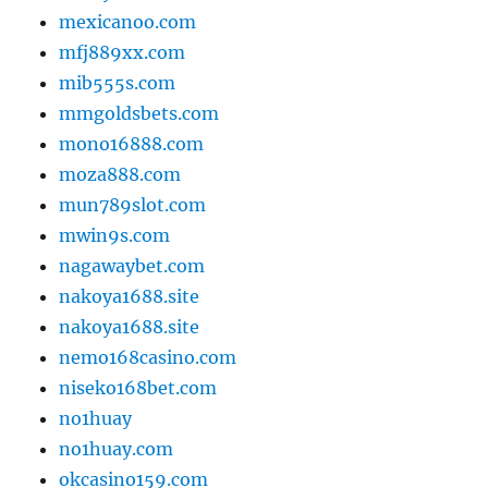
mexicanoo.com
mfj889xx.com
mib555s.com
mmgoldsbets.com
mono16888.com
moza888.com
mun789slot.com
mwin9s.com
nagawaybet.com
nakoya1688.site
nakoya1688.site
nemo168casino.com
niseko168bet.com
no1huay
no1huay.com
okcasino159.com