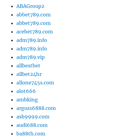
ABAGroup2
abbet789.com
abbet789.com
acebet789.com
adm789.info
adm789.info
adm789.vip
allbestbet
allbet24hr
allone745s.com
alot666
ambking
argus16888.com
asb9999.com
audi688.com
ba88th.com