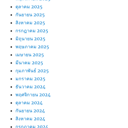
ตุลาคม 2025
กันยายน 2025
สิงหาคม 2025
กรกฎาคม 2025
มิถุนายน 2025
พฤษภาคม 2025
เมษายน 2025
มีนาคม 2025
กุมภาพันธ์ 2025
มกราคม 2025
ธันวาคม 2024
พฤศจิกายน 2024
ตุลาคม 2024
กันยายน 2024
สิงหาคม 2024
กรกฎาคม 2024