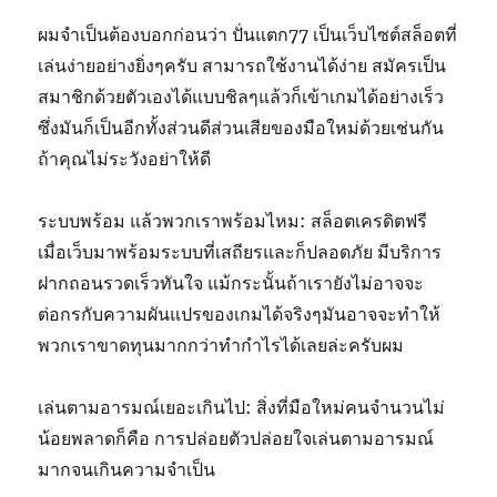
ผมจำเป็นต้องบอกก่อนว่า ปั่นแตก77 เป็นเว็บไซต์สล็อตที่
เล่นง่ายอย่างยิ่งๆครับ สามารถใช้งานได้ง่าย สมัครเป็น
สมาชิกด้วยตัวเองได้แบบชิลๆแล้วก็เข้าเกมได้อย่างเร็ว
ซึ่งมันก็เป็นอีกทั้งส่วนดีส่วนเสียของมือใหม่ด้วยเช่นกัน
ถ้าคุณไม่ระวังอย่าให้ดี
ระบบพร้อม แล้วพวกเราพร้อมไหม: สล็อตเครดิตฟรี
เมื่อเว็บมาพร้อมระบบที่เสถียรและก็ปลอดภัย มีบริการ
ฝากถอนรวดเร็วทันใจ แม้กระนั้นถ้าเรายังไม่อาจจะ
ต่อกรกับความผันแปรของเกมได้จริงๆมันอาจจะทำให้
พวกเราขาดทุนมากกว่าทำกำไรได้เลยล่ะครับผม
เล่นตามอารมณ์เยอะเกินไป: สิ่งที่มือใหม่คนจำนวนไม่
น้อยพลาดก็คือ การปล่อยตัวปล่อยใจเล่นตามอารมณ์
มากจนเกินความจำเป็น