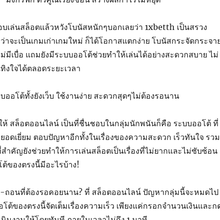
อบเล่นสล็อตแล้วหวังโบนัสหนักๆบอกเลยว่า 1xbetth เป็นสรวง
ว่าจะเป็นเกมเก่าเกมใหม่ ก็ได้โอกาสแตกง่าย โบนัสกระจัดกระจา
ม่มีเบื่อ แถมยังมีระบบออโต้ช่วยทำให้เล่นได้อย่างสะดวกสบาย ไม่
ันเทิงใจได้ตลอดระยะเวลา
ออโต้ทั้งยังเว็บ ใช้งานง่าย สะดวกสุดๆไม่ต้องรอนาน
ำให้ สล็อตออนไลน์ เป็นที่ชื่นชอบในกลุ่มนักพนันก็คือ ระบบออโต้ ที่
ยอดเยี่ยม ตอบปัญหาอีกทั้งในเรื่องของความสะดวก เร็วทันใจ รวม
่สำคัญยังช่วยทำให้การเล่นสล็อตเป็นเรื่องที่ไม่ยากและไม่ซับซ้อน
ต้ของตรงนี้มีอะไรบ้าง!
-ถอนที่ต้องรอคอยนาน? ที่ สล็อตออนไลน์ ปัญหากลุ่มนี้จะหมดไป
อโต้ของตรงนี้จัดเต็มเรื่องความเร็ว เพียงแค่กรอกจำนวนเงินและก
นินงานให้โดยทันที ภายในเวลาไม่ถึง 1 นาที