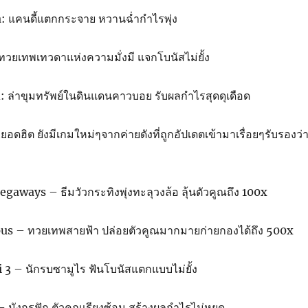
 แคนดี้แตกกระจาย หวานฉ่ำกำไรพุ่ง
วยเทพเทวดาแห่งความมั่งมี แจกโบนัสไม่ยั้ง
: ล่าขุมทรัพย์ในดินแดนคาวบอย รับผลกำไรสุดดุเดือด
อดฮิต ยังมีเกมใหม่ๆจากค่ายดังที่ถูกอัปเดตเข้ามาเรื่อยๆรับรองว่
gaways – ธีมวัวกระทิงพุ่งทะลุวงล้อ ลุ้นตัวคูณถึง 100x
us – ทวยเทพสายฟ้า ปล่อยตัวคูณมากมายก่ายกองได้ถึง 500x
 3 – นักรบซามูไร ฟันโบนัสแตกแบบไม่ยั้ง
มังกรฟัก ตัวคูณเรียงซ้อน สร้างผลกำไรไม่หยุด