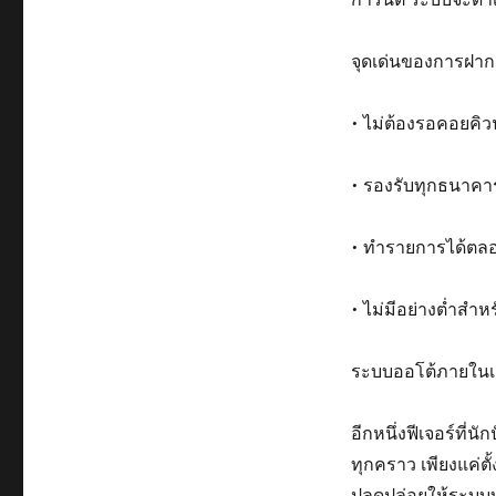
จุดเด่นของการฝา
• ไม่ต้องรอคอยคิ
• รองรับทุกธนาคาร
• ทำรายการได้ตลอด
• ไม่มีอย่างต่ำสำ
ระบบออโต้ภายในเก
อีกหนึ่งฟีเจอร์ที่
ทุกคราว เพียงแค่ต
ปลดปล่อยให้ระบบทำ