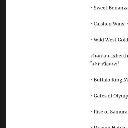
• Sweet Bonanza:
• Caishen Wins: ท
• Wild West Gold
เว้นแต่เกม1xbetthย
ไม่น่าเบื่อแน่ๆ!
• Buffalo King Me
• Gates of Olymp
• Rise of Samurai
• Dragon Hatch – 