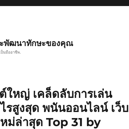
ละพัฒนาทักษะของคุณ
ป็นมืออาชีพ.
ต์ใหญ่ เคล็ดลับการเล่น
ไรสูงสุด พนันออนไลน์ เว็บ
หม่ล่าสุด Top 31 by