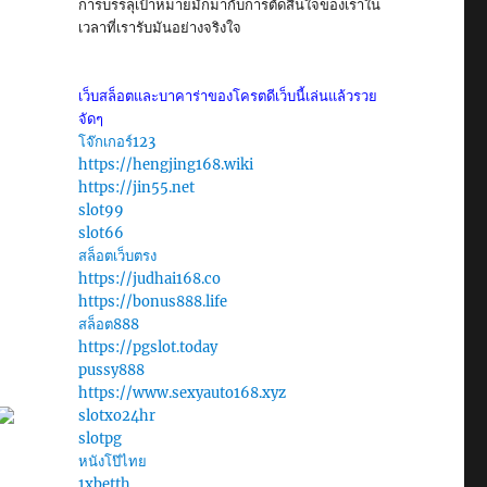
การบรรลุเป้าหมายมักมากับการตัดสินใจของเราใน
เวลาที่เรารับมันอย่างจริงใจ
เว็บสล็อตและบาคาร่าของโครตดีเว็บนี้เล่นแล้วรวย
จัดๆ
โจ๊กเกอร์123
https://hengjing168.wiki
ง
https://jin55.net
slot99
slot66
สล็อตเว็บตรง
https://judhai168.co
https://bonus888.life
สล็อต888
https://pgslot.today
pussy888
https://www.sexyauto168.xyz
slotxo24hr
slotpg
หนังโป๊ไทย
1xbetth