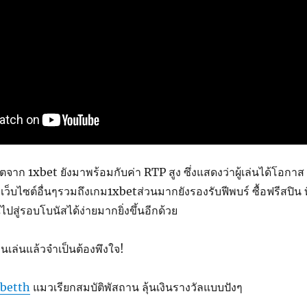
จาก 1xbet ยังมาพร้อมกับค่า RTP สูง ซึ่งแสดงว่าผู้เล่นได้โอกาส
็บไซต์อื่นๆรวมถึงเกม1xbetส่วนมากยังรองรับฟีพบร์ ซื้อฟรีสปิน ที
สู่รอบโบนัสได้ง่ายมากยิ่งขึ้นอีกด้วย
คนเล่นแล้วจำเป็นต้องพึงใจ!
xbetth
แมวเรียกสมบัติพัสถาน ลุ้นเงินรางวัลแบบปังๆ