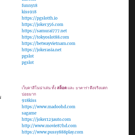
า
funny18
kiss918
https://pgslotth.io
https://joker356.com
https://samurai777.net
https://tokyoslot88.com
https://betwayvietnam.com
https://jokerasia.net
pgslot
pgslot
เว็บคาสิโนน่าเล่น ทั้ง
สล็อต
และ
บาคาร่า
ตึงจริงแตก
บ่อยมาก
ร
918kiss
https://www.madoohd.com
sagame
https://joker123auto.com
http://www.movie87hd.com
https://www.pussy888play.com