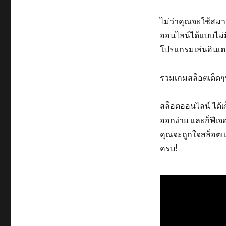
ไม่ว่าคุณจะใช้สมา
ออนไลน์ได้แบบไม่ม
โปรแกรมเล่นอินเตอ
รวมเกมสล็อตเด็ดๆท
สล็อตออนไลน์ ได้เก
ออกง่าย และก็ฟีเจอร
คุณจะถูกใจสล็อตแน
ครบ!