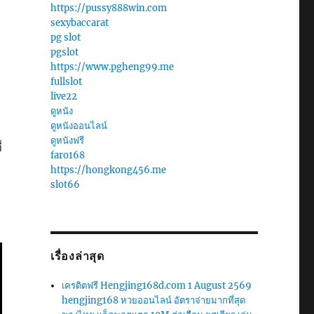
https://pussy888win.com
sexybaccarat
pg slot
pgslot
https://www.pgheng99.me
fullslot
live22
ดูหนัง
ดูหนังออนไลน์
ดูหนังฟรี
่
faro168
https://hongkong456.me
slot66
เรื่องล่าสุด
เครดิตฟรี Hengjing168d.com 1 August 2569
hengjing168 หวยออนไลน์ อัตราจ่ายมากที่สุด