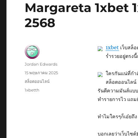
Margareta 1xbet 1x
2568
1xbet
เว็บสล็อ
ร่ำรวยอยู่ตรงนี้
ผู้
Jordan Edwards
เขียน
เขียน
15 พฤษภาคม 2025
ใครกันแน่ที่กำ
เมื่อ
หมวด
สล็อตออนไลน์
สล็อตออนไลน์ 
หมู่
ป้าย
1xbetth
รันตีความมันส์แบบเ
กำกับ
ทำรายการไว แถมยัง
ทำไมใครๆก็เอ๋ยถึง
บอกเลยว่าเว็บไซต์1