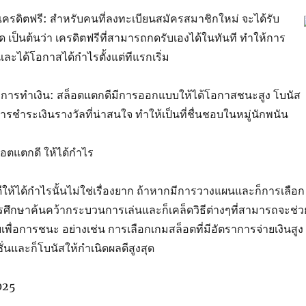
งเครดิตฟรี: สำหรับคนที่ลงทะเบียนสมัครสมาชิกใหม่ จะได้รับ
ดูด เป็นต้นว่า เครดิตฟรีที่สามารถกดรับเองได้ในทันที ทำให้การ
นและได้โอกาสได้กำไรตั้งแต่ทีแรกเริ่ม
ื่อการทำเงิน: สล็อตแตกดีมีการออกแบบให้ได้โอกาสชนะสูง โบนัส
รชำระเงินรางวัลที่น่าสนใจ ทำให้เป็นที่ชื่นชอบในหมู่นักพนัน
็อตแตกดี ให้ได้กำไร
ให้ได้กำไรนั้นไม่ใช่เรื่องยาก ถ้าหากมีการวางแผนและก็การเลือก
ศึกษาค้นคว้ากระบวนการเล่นและก็เคล็ดวิธีต่างๆที่สามารถจะช่ว
เพื่อการชนะ อย่างเช่น การเลือกเกมสล็อตที่มีอัตราการจ่ายเงินสูง
่นและก็โบนัสให้กำเนิดผลดีสูงสุด
025