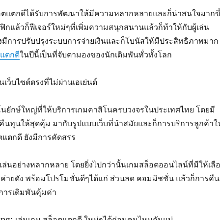
อตแตกดีได้รับการพัฒนาให้มีความหลากหลายและก็น่าสนใจมากขึ
กแล้วก็ฟีเจอร์ใหม่ๆที่เพิ่มความสนุกสนานแล้วก็ท้าให้กับผู้เล่น
งมีการปรับปรุงระบบการจ่ายเงินและก็โบนัสให้มีประสิทธิภาพมาก
แตกดี
ในปีนี้เป็นที่จับตามองของนักเดิมพันทั่วทั้งโลก
นเว็บไซต์ตรงที่ไม่ผ่านเอเย่นต์
ิโนยักษ์ใหญ่ที่ให้บริการเกมคาสิโนครบวงจรในประเทศไทย โดยมี
นทุนให้สุดคุ้ม มากับรูปแบบเว็บที่นำสมัยและก็การบริการลูกค้าใ
ตแตกดี ยังมีการคัดสรร
เล่นอย่างหลากหลาย โดยยิ่งไปกว่านั้นเกมสล็อตออนไลน์ที่มีให้เลื
ยดัง พร้อมโปรโมชั่นดีๆได้แก่ ส่วนลด คอมมิชชั่น แล้วก็การคืน
การเดิมพันคุ้มค่า
pg: เล่นเกม สล็อตแตกดี ใหม่ๆได้ก่อนคนไหนกันแน่