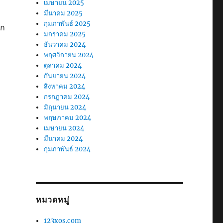
เมษายน 2025
มีนาคม 2025
กุมภาพันธ์ 2025
ตก
มกราคม 2025
ธันวาคม 2024
พฤศจิกายน 2024
ตุลาคม 2024
กันยายน 2024
สิงหาคม 2024
กรกฎาคม 2024
มิถุนายน 2024
พฤษภาคม 2024
เมษายน 2024
มีนาคม 2024
กุมภาพันธ์ 2024
หมวดหมู่
123xos.com