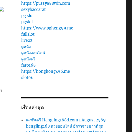
https://pussy888win.com
sexybaccarat
pg slot
pgslot
https://www.pgheng99.me
fullslot
live22
ดูหนัง
ดูหนังออนไลน์
ดูหนังฟรี
faro168
https://hongkong456.me
slot66
ย
เรื่องล่าสุด
เครดิตฟรี Hengjing168d.com 1 August 2569
hengjing168 หวยออนไลน์ อัตราจ่ายมากที่สุด