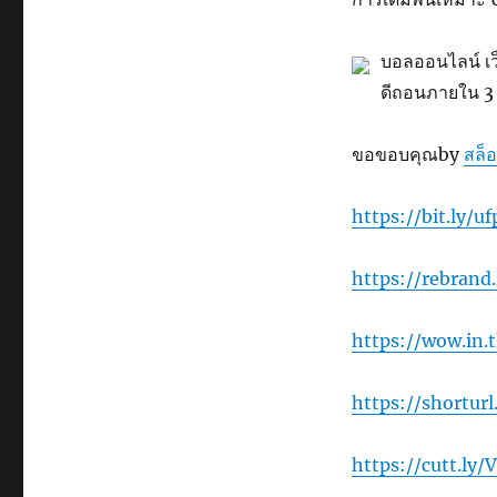
บอลออนไลน์ เว
ดีถอนภายใน 3 
ขอขอบคุณby
สล็
https://bit.ly/u
https://rebrand
https://wow.in.
https://shortur
https://cutt.ly