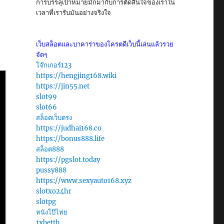
การบรรลุเป้าหมายมักมากับการตัดสินใจของเราใน
เวลาที่เรารับมันอย่างจริงใจ
เว็บสล็อตและบาคาร่าของโครตดีเว็บนี้เล่นแล้วรวย
จัดๆ
โจ๊กเกอร์123
https://hengjing168.wiki
https://jin55.net
slot99
slot66
สล็อตเว็บตรง
https://judhai168.co
https://bonus888.life
สล็อต888
https://pgslot.today
pussy888
https://www.sexyauto168.xyz
slotxo24hr
slotpg
หนังโป๊ไทย
1xbetth