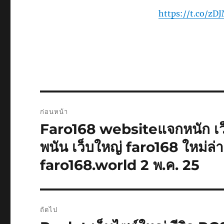
https://t.co/zD
แนะแนว
ก่อนหน้า
เรื่อง
Faro168 websiteแจกหนัก เว็บ
เรื่อง
ก่อน
พนัน เว็บใหญ่ faro168 ใหม่ล
หน้า:
faro168.world 2 พ.ค. 25
ถัดไป