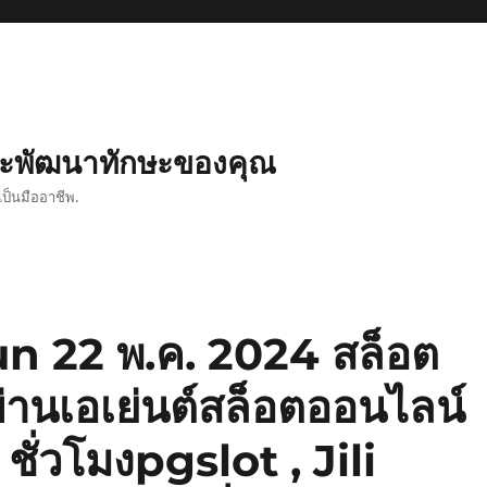
ละพัฒนาทักษะของคุณ
ป็นมืออาชีพ.
un 22 พ.ค. 2024 สล็อต
ผ่านเอเย่นต์สล็อตออนไลน์
4 ชั่วโมงpgslot , Jili