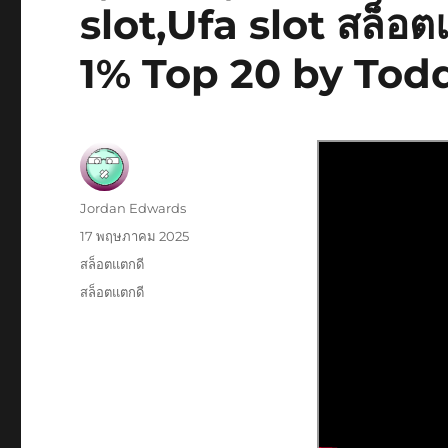
slot,Ufa slot สล็อต
1% Top 20 by Tod
ผู้
Jordan Edwards
เขียน
เขียน
17 พฤษภาคม 2025
เมื่อ
หมวด
สล็อตแตกดี
หมู่
ป้าย
สล็อตแตกดี
กำกับ