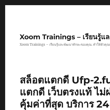
Xoom Trainings – เรียนรู้แ
Xoom Trainings – เรียนรู้และพัฒนาทักษะของคุณ. ทำให้ตัวคุณเ
สล็อตแตกดี Ufp-2.f
แตกดี เว็บตรงแท้ ไม่
คุ้มค่าที่สุด บริการ 2