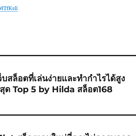
JMTfKsli
สล็อตที่เล่นง่ายและทำกำไรได้สูง
่าสุด Top 5 by Hilda สล็อต168