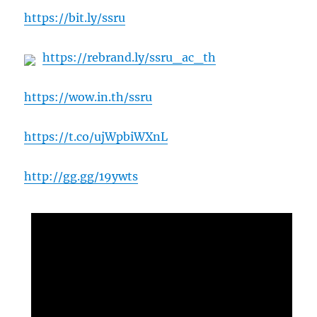
https://bit.ly/ssru
https://rebrand.ly/ssru_ac_th
https://wow.in.th/ssru
https://t.co/ujWpbiWXnL
http://gg.gg/19ywts