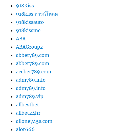
918Kiss
918kiss ดาวน์โหลด
918kissauto
918kissme
ABA
ABAGroup2
abbet789.com
abbet789.com
acebet789.com
adm789.info
adm789.info
adm789.vip
allbestbet
allbet24hr
allone745s.com
alot666