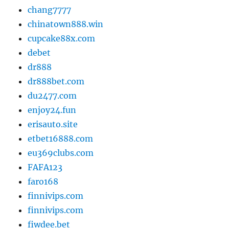
chang7777
chinatown888.win
cupcake88x.com
debet
dr888
dr888bet.com
du2477.com
enjoy24.fun
erisauto.site
etbet16888.com
eu369clubs.com
FAFA123
faro168
finnivips.com
finnivips.com
fiwdee.bet