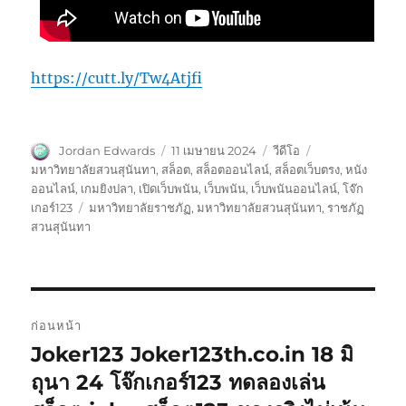
https://cutt.ly/Tw4Atjfi
ผู้
เขียน
รูป
หมวด
Jordan Edwards
11 เมษายน 2024
วีดีโอ
เขียน
เมื่อ
แบบ
หมู่
มหาวิทยาลัยสวนสุนันทา
,
สล็อต
,
สล็อตออนไลน์
,
สล็อตเว็บตรง
,
หนัง
เรื่อง
ออนไลน์
,
เกมยิงปลา
,
เปิดเว็บพนัน
,
เว็บพนัน
,
เว็บพนันออนไลน์
,
โจ๊ก
ป้าย
เกอร์123
มหาวิทยาลัยราชภัฏ
,
มหาวิทยาลัยสวนสุนันทา
,
ราชภัฏ
กำกับ
สวนสุนันทา
แนะแนว
ก่อนหน้า
เรื่อง
Joker123 Joker123th.co.in 18 มิ
เรื่อง
ก่อน
ถุนา 24 โจ๊กเกอร์123 ทดลองเล่น
หน้า: