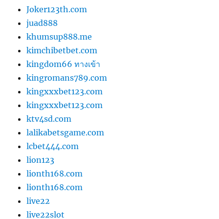
Joker123th.com
juad888
khumsup888.me
kimchibetbet.com
kingdom66 ทางเข้า
kingromans789.com
kingxxxbet123.com
kingxxxbet123.com
ktv4sd.com
lalikabetsgame.com
lcbet444.com
lion123
lionth168.com
lionth168.com
live22
live22slot