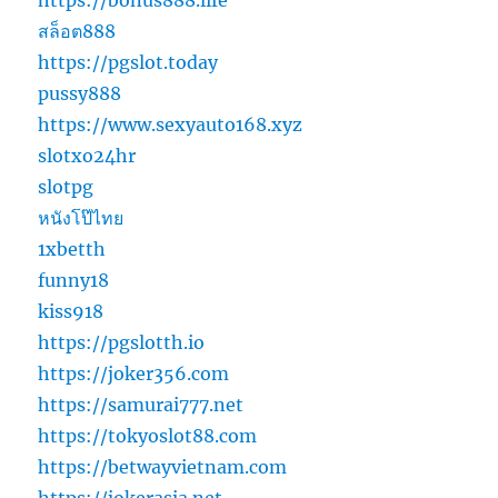
https://bonus888.life
สล็อต888
https://pgslot.today
pussy888
https://www.sexyauto168.xyz
slotxo24hr
slotpg
หนังโป๊ไทย
1xbetth
funny18
kiss918
https://pgslotth.io
https://joker356.com
https://samurai777.net
https://tokyoslot88.com
https://betwayvietnam.com