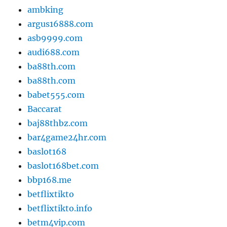
ambking
argus16888.com
asb9999.com
audi688.com
ba88th.com
ba88th.com
babet555.com
Baccarat
baj88thbz.com
bar4game24hr.com
baslot168
baslot168bet.com
bbp168.me
betflixtikto
betflixtikto.info
betm4vip.com