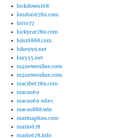
lockdown168
london6789.com
lotto77
luckycat789.com
luis16888.com
luke999.net
lux555.net
m4newonline.com
m4newonline.com
mac1bet789.com
macau69
macau69 สมัคร
macau888.win
marinapluss.com
mario678
mario678.info