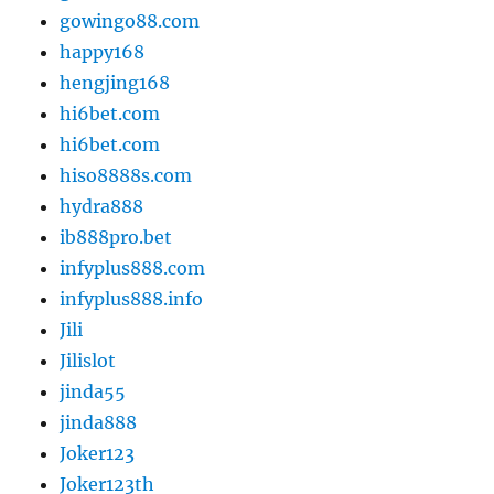
gowingo88.com
happy168
hengjing168
hi6bet.com
hi6bet.com
hiso8888s.com
hydra888
ib888pro.bet
infyplus888.com
infyplus888.info
Jili
Jilislot
jinda55
jinda888
Joker123
Joker123th