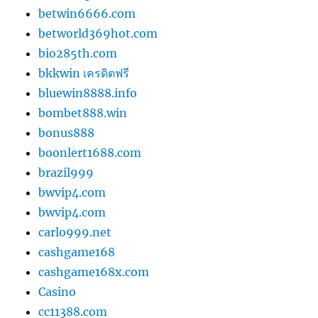
betwin6666.com
betworld369hot.com
bio285th.com
bkkwin เครดิตฟรี
bluewin8888.info
bombet888.win
bonus888
boonlert1688.com
brazil999
bwvip4.com
bwvip4.com
carlo999.net
cashgame168
cashgame168x.com
Casino
cc11388.com