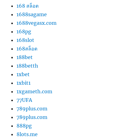
168 สล็อต
1688sagame
1688vegasx.com
168pg
168slot
168สล็อต
188bet
188betth
1xbet
1xbit1
1xgameth.com
77UFA
789plus.com
789plus.com
888pg
8lots.me