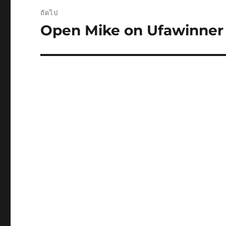
ถัดไป
Open Mike on Ufawinner เข
เรื่อง
ต่อ
ไป: