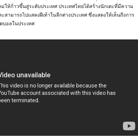
ใหม่ให้ก้าวขึ้นสู่ระดับประเทศ ประเทศไทยได้สร้างนักเตะที่มีความ
ามารถไปแสดงฝีเท้าในลีกต่างประเทศ ซึ่งแสดงให้เห็นถึงการ
ุตบอลในประเทศ