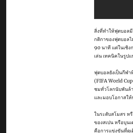
สิ่งที่ทำให้ฟุตบอล
กติกาของฟุตบอลไม
90 นาที แต่ในเชิงก
เล่น เทคนิคในรูป
ฟุตบอลยังเป็นกีฬ
(FIFA World Cup) เ
ชมทั่วโลกนับพันล้
และมอบโอกาสให้ป
ในระดับสโมสร หรือ
ของสเปน หรือบุนเด
คือการแข่งขันที่ดุ