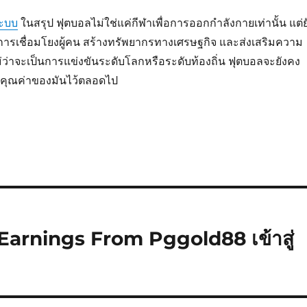
ระบบ
ในสรุป ฟุตบอลไม่ใช่แค่กีฬาเพื่อการออกกำลังกายเท่านั้น แต่ย
ในการเชื่อมโยงผู้คน สร้างทรัพยากรทางเศรษฐกิจ และส่งเสริมความ
่ว่าจะเป็นการแข่งขันระดับโลกหรือระดับท้องถิ่น ฟุตบอลจะยังคง
ะคุณค่าของมันไว้ตลอดไป
Earnings From Pggold88 เข้าสู่