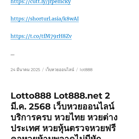
https://cutt.ly/jrpemcky
https://shorturl.asia/k8wAI
https://t.co/tfM79rH8Zv
…
เขียน
หมวด
ป้าย
24 มีนาคม 2025
เว็บหวยออนไลน์
lot888
เมื่อ
หมู่
กำกับ
Lotto888 Lot888.net 2
มี.ค. 2568 เว็บหวยออนไลน์
บริการครบ หวยไทย หวยต่าง
ประเทศ หวยหุ้นตรวจหวยฟรี