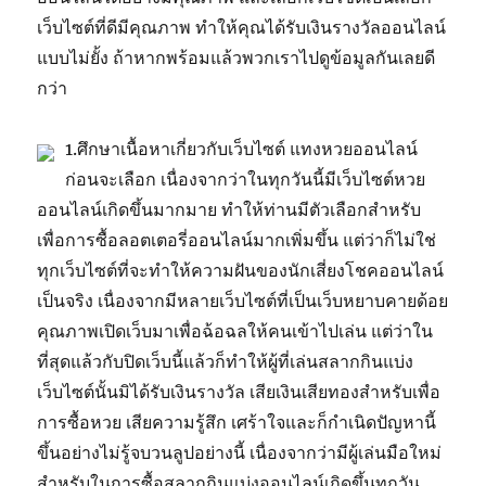
เว็บไซต์ที่ดีมีคุณภาพ ทำให้คุณได้รับเงินรางวัลออนไลน์
แบบไม่ยั้ง ถ้าหากพร้อมแล้วพวกเราไปดูข้อมูลกันเลยดี
กว่า
1.ศึกษาเนื้อหาเกี่ยวกับเว็บไซต์ แทงหวยออนไลน์
ก่อนจะเลือก เนื่องจากว่าในทุกวันนี้มีเว็บไซต์หวย
ออนไลน์เกิดขึ้นมากมาย ทำให้ท่านมีตัวเลือกสำหรับ
เพื่อการซื้อลอตเตอรี่ออนไลน์มากเพิ่มขึ้น แต่ว่าก็ไม่ใช่
ทุกเว็บไซต์ที่จะทำให้ความฝันของนักเสี่ยงโชคออนไลน์
เป็นจริง เนื่องจากมีหลายเว็บไซต์ที่เป็นเว็บหยาบคายด้อย
คุณภาพเปิดเว็บมาเพื่อฉ้อฉลให้คนเข้าไปเล่น แต่ว่าใน
ที่สุดแล้วกับปิดเว็บนี้แล้วก็ทำให้ผู้ที่เล่นสลากกินแบ่ง
เว็บไซต์นั้นมิได้รับเงินรางวัล เสียเงินเสียทองสำหรับเพื่อ
การซื้อหวย เสียความรู้สึก เศร้าใจและก็กำเนิดปัญหานี้
ขึ้นอย่างไม่รู้จบวนลูปอย่างนี้ เนื่องจากว่ามีผู้เล่นมือใหม่
สำหรับในการซื้อสลากกินแบ่งออนไลน์เกิดขึ้นทุกวัน