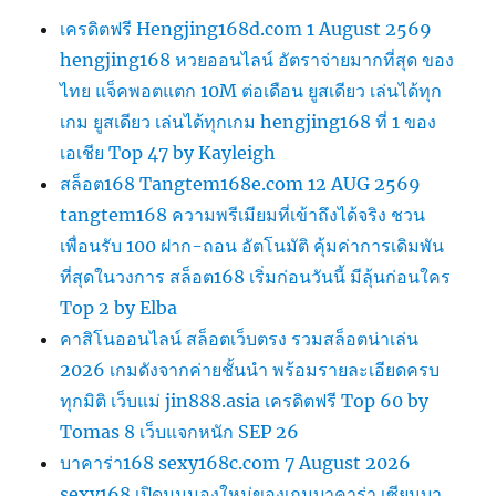
เครดิตฟรี Hengjing168d.com 1 August 2569
hengjing168 หวยออนไลน์ อัตราจ่ายมากที่สุด ของ
ไทย แจ็คพอตแตก 10M ต่อเดือน ยูสเดียว เล่นได้ทุก
เกม ยูสเดียว เล่นได้ทุกเกม hengjing168 ที่ 1 ของ
เอเชีย Top 47 by Kayleigh
สล็อต168 Tangtem168e.com 12 AUG 2569
tangtem168 ความพรีเมียมที่เข้าถึงได้จริง ชวน
เพื่อนรับ 100 ฝาก-ถอน อัตโนมัติ คุ้มค่าการเดิมพัน
ที่สุดในวงการ สล็อต168 เริ่มก่อนวันนี้ มีลุ้นก่อนใคร
Top 2 by Elba
คาสิโนออนไลน์ สล็อตเว็บตรง รวมสล็อตน่าเล่น
2026 เกมดังจากค่ายชั้นนำ พร้อมรายละเอียดครบ
ทุกมิติ เว็บแม่ jin888.asia เครดิตฟรี Top 60 by
Tomas 8 เว็บแจกหนัก SEP 26
บาคาร่า168 sexy168c.com 7 August 2026
sexy168 เปิดมุมมองใหม่ของเกมบาคาร่า เซียนบา