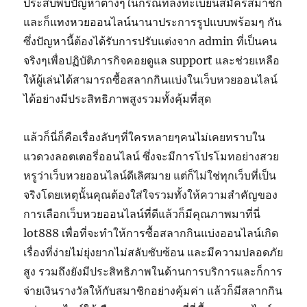
ประสบพบปัญหาต่างๆในกรณีที่ลงทะเบียนสมัครสมาชิก
และก็แทงหวยออนไลน์นานาประการรูปแบบพร้อมๆ กัน
ซึ่งปัญหานี้ต้องได้รับการปรับแต่งจาก admin ที่เป็นคน
จริงๆเพื่อปฏิบัติภารกิจคอยดูแล support และช่วยเหลือ
ให้ผู้เล่นได้สามารถซื้อสลากกินแบ่งในเว็บหวยออนไลน์
ได้อย่างมีประสิทธิภาพสูงรวมทั้งคุ้มที่สุด
แล้วก็นี่ก็คือเรื่องลับๆที่ใครหลายๆคนไม่เคยทราบใน
แวดวงลอตเตอรี่ออนไลน์ ซึ่งจะมีการโปรโมทอย่างสวย
หรูว่าเว็บหวยออนไลน์ดีเลิศมาย แต่ก็ไม่ใช่ทุกเว็บที่เป็น
จริงโดยเหตุนั้นคุณต้องใส่ใจรวมทั้งให้ความสำคัญของ
การเลือกเว็บหวยออนไลน์ที่ดีแล้วก็มีคุณภาพมาที่นี่
lot888 เพื่อที่จะทำให้การซื้อสลากกินแบ่งออนไลน์เกิด
เรื่องที่ง่ายไม่ยุ่งยากไม่สลับซับซ้อน และมีความปลอดภัย
สูง รวมถึงยังมีประสิทธิภาพในด้านการบริการและก็การ
จ่ายเงินรางวัลให้กับสมาชิกอย่างคุ้มค่า แล้วก็มีสลากกิน