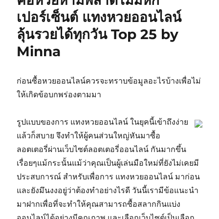
คอหวยห้ามพลาดไม่มีหัก
เปอร์เซ็นต์ แทงหวยออนไลน์
ลุ้นรวยได้ทุกวัน Top 25 by
Minna
ก่อนซื้อหวยออนไลน์ควรจะทราบข้อมูลอะไรบ้างเพื่อไม่
ให้เกิดข้อบกพร่องตามมา
รูปแบบของการ แทงหวยออนไลน์ ในยุคนี้เข้าถึงง่าย
แล้วก็สบาย จึงทำให้ผู้คนส่วนใหญ่หันมาซื้อ
ลอตเตอรี่ผ่านเว็บไซต์ลอตเตอรี่ออนไลน์ กันมากขึ้น
เรื่อยๆแม้กระนั้นแม้ว่าคุณเป็นผู้เล่นมือใหม่ที่ยังไม่เคยมี
ประสบการณ์ สำหรับเพื่อการ แทงหวยออนไลน์ มาก่อน
และยังมึนงงอยู่ว่าต้องทำอย่างไรดี วันนี้เรามีข้อแนะนำ
มาฝากเพื่อที่จะทำให้คุณสามารถซื้อสลากกินแบ่ง
ออนไลน์ได้อย่างมีคุณภาพ และเลือกเว็บไซต์เป็นเลือก