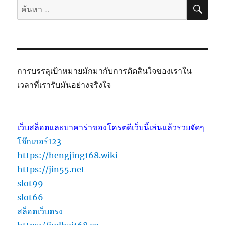
ค้นห
ค้นหา:
การบรรลุเป้าหมายมักมากับการตัดสินใจของเราใน
เวลาที่เรารับมันอย่างจริงใจ
เว็บสล็อตและบาคาร่าของโครตดีเว็บนี้เล่นแล้วรวยจัดๆ
โจ๊กเกอร์123
https://hengjing168.wiki
https://jin55.net
slot99
slot66
สล็อตเว็บตรง