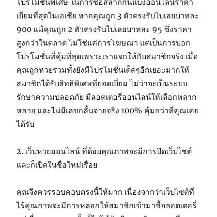
โปรโมชั่นพิเศษ ในการซื้อสลากกินแบ่งออนไลน์ราคา
เยี่ยมที่สุดในเอเชีย หากคุณถูก 3 ตัวตรงรับไปเลยบาทละ
900 แม้คุณถูก 2 ตัวตรงรับไปเลยบาทละ 95 ซึ่งราคา
สูงกว่าในตลาด ไม่ใช่แค่การโฆษณา แต่เป็นการบอก
โปรโมชั่นที่คุ้มที่สุดเพราะเราแจกให้กับสมาชิกจริง เมื่อ
คุณถูกหวยรวมทั้งยังมีโปรโมชั่นเด็ดๆอีกเยอะมากให้
สมาชิกได้รับสิทธิพิเศษที่ยอดเยี่ยม ไม่ว่าจะเป็นระบบ
รักษาความปลอดภัย มีลอตเตอรี่ออนไลน์ให้เลือกหลาก
หลาย และไม่มีเลขกลั้นจ่ายจริง 100% คุ้มกว่าที่คุณเคย
ได้รับ
2. เว็บหวยออนไลน์ ที่ด้อยคุณภาพจะมีการปิดเว็บไซต์
และก็เปิดในชื่อใหม่เรื่อย
คุณจึงควรรอบคอบตรงนี้ให้มาก เนื่องจากว่าเว็บไซต์ที่
ไร้คุณภาพจะมีการหลอกให้สมาชิกเข้ามาซื้อลอตเตอรี่