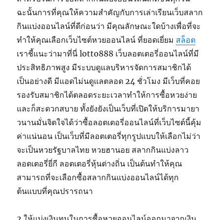
ฉะนั้นการที่คุณให้ความสำคัญกับการเล่าเรียนเว็บสลาก
กินแบ่งออนไลน์ที่ดีก่อนว่า มีคุณลักษณะใดบ้างเพื่อที่จะ
ทำให้คุณเลือกเว็บไซต์หวยออนไลน์ ที่ยอดเยี่ยม
สล็อต
เราชี้แนะว่ามาที่นี่ lotto888 เว็บลอตเตอรี่ออนไลน์ที่มี
ประสิทธิภาพสูง มีระบบดูแลบริหารจัดการสมาชิกได้
เป็นอย่างดี มีแอดไม่นดูแลตลอด 24 ชั่วโมง มีเว็บที่คอย
รองรับสมาชิกได้ตลอดระยะเวลาทำให้การซื้อหวยง่าย
และก็สะดวกสบาย ทั้งยังยังเป็นเว็บที่เปิดให้บริการมายา
วนานมั่นจิตใจได้ว่าซื้อลอตเตอรี่ออนไลน์ที่เว็บไซต์นี้คุ้ม
ค่าแน่นอน เป็นเว็บที่มีลอตเตอรี่ทุกรูปแบบให้เลือกไม่ว่า
จะเป็นหวยรัฐบาลไทย หวยฮานอย สลากกินแบ่งลาว
ลอตเตอรี่ยี่กี ลอตเตอรี่หุ้นต่างถิ่น เป็นต้นทำให้คุณ
สามารถที่จะเลือกซื้อสลากกินแบ่งออนไลน์ได้ทุก
ต้นแบบที่คุณปรารถนา
2.ให้แบ่งเงินทุนในการซื้อหวยออนไลน์ออกมาจากเงิน