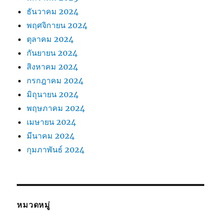
ธันวาคม 2024
พฤศจิกายน 2024
ตุลาคม 2024
กันยายน 2024
สิงหาคม 2024
กรกฎาคม 2024
มิถุนายน 2024
พฤษภาคม 2024
เมษายน 2024
มีนาคม 2024
กุมภาพันธ์ 2024
หมวดหมู่