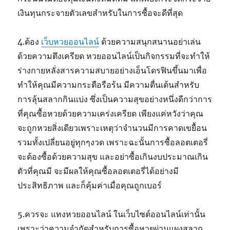
เงินทุนกระจายตัวเลขสำหรับในการซื้อจะดีที่สุด
4.ต้อง
เว็บหวยออนไลน์
ด้วยความสนุกสนานอย่าเล่น
ด้วยความตึงเครียด หวยออนไลน์เป็นกิจกรรมที่จะทำให้
ร่างกายหลั่งสารความสบายอย่างเอ็นโดรฟินขึ้นมาเพื่อ
ทำให้คุณมีความกระตือรือร้น มีความตื่นเต้นสำหรับ
การลุ้นสลากกินแบ่ง ซึ่งเป็นความสุขอย่างหนึ่งดีกว่าการ
ที่คุณซื้อหวยด้วยความเคร่งเครียด เพียงแค่หวังว่าคุณ
จะถูกหวยสิ่งเดียวเพราะเหตุว่าจำนวนมีการคาดเขยื้อน
รวมทั้งเปลี่ยนอยู่ทุกๆงวด เพราะฉะนั้นการซื้อลอตเตอรี่
จะต้องซื้อด้วยความสุข และอย่าซื้อเกินงบประมาณเกิน
ตัวที่คุณมี จะมีผลให้คุณซื้อลอตเตอรี่ได้อย่างมี
ประสิทธิภาพ และก็คุ้มค่าเมื่อคุณถูกเบอร์
5.ควรจะ แทงหวยออนไลน์ ในเว็บไซต์ออนไลน์เท่านั้น
เพราะว่าความจำกัดสำหรับการซื้อหวยผ่านแผงสลาก