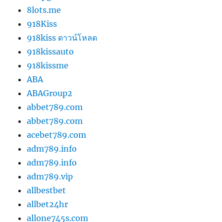
8lots.me
918Kiss
918kiss ดาวน์โหลด
918kissauto
918kissme
ABA
ABAGroup2
abbet789.com
abbet789.com
acebet789.com
adm789.info
adm789.info
adm789.vip
allbestbet
allbet24hr
allone745s.com