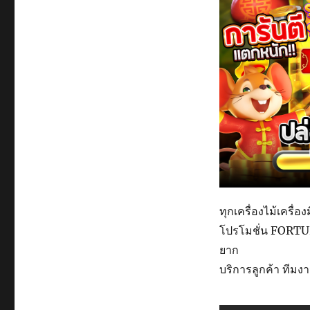
ทุกเครื่องไม้เครื่
โปรโมชั่น FORTUNE
ยาก
บริการลูกค้า ทีมง