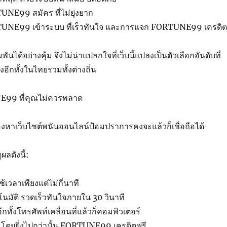
E99 สมัคร ที่ไม่ยุ่งยาก
TUNE99 เข้าระบบ ที่เร็วทันใจ และการแจก FORTUNE99 เครดิต
เดิมพันได้อย่างคุ้ม จึงไม่น่าแปลกใจที่เว็บนี้แปลงเป็นตัวเลือกอันดับที่
งอีกทั้งในไทยรวมทั้งต่างถิ่น
E99 ที่คุณไม่ควรพลาด
งหาเว็บไซต์พนันออนไลน์ป้อมปราการคงจะแล้วก็เชื่อถือได้
ผลดังนี้:
้เวลาเพียงแต่ไม่กี่นาที
มัติ รวดเร็วทันใจภายใน 30 วินาที
ีกทั้งโทรศัพท์เคลื่อนที่แล้วก็คอมพิวเตอร์
โดยยิ่งไปกว่านั้น FORTUNE99 เครดิตฟรี