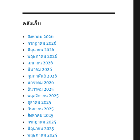
คลังเก็บ
สิงหาคม 2026
กรกฎาคม 2026
มิถุนายน 2026
พฤษภาคม 2026
เมษายน 2026
มีนาคม 2026
กุมภาพันธ์ 2026
มกราคม 2026
ธันวาคม 2025
พฤศจิกายน 2025
ตุลาคม 2025
กันยายน 2025
สิงหาคม 2025
กรกฎาคม 2025
มิถุนายน 2025
พฤษภาคม 2025