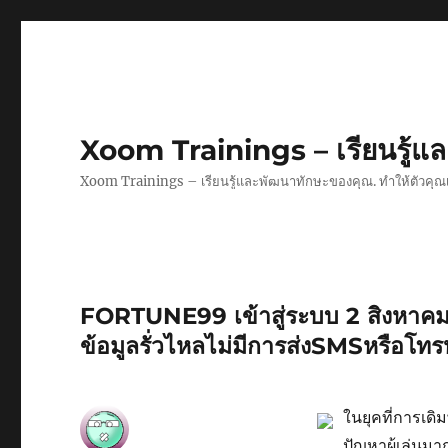
Xoom Trainings – เรียนรู้แ
Xoom Trainings – เรียนรู้และพัฒนาทักษะของคุณ. ทำให้ตัวคุณเ
FORTUNE99 เข้าสู่ระบบ 2 สิงหาคม 
ข้อมูลรั่วไหลไม่มีการส่งSMSหรือโท
ในยุคที่การเดิ
ปัญหาผู้เล่นมา