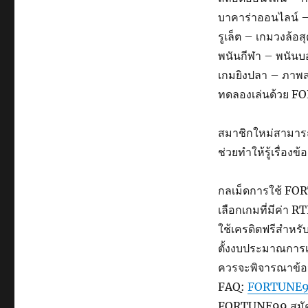
บาคาร่าออนไลน์ –
รูเล็ต – เกมวงล้อส
พนันกีฬา – พนันบ
เกมยิงปลา – ภาพสวย
ทดลองเล่นด้วย F
สมาชิกใหม่สามารถ
ช่วยทำให้รู้เรื่อง
กลเม็ดการใช้ FOR
เลือกเกมที่มีค่า RT
ใช้เครดิตฟรีสำหรั
ตั้งงบประมาณการเ
ควรจะพิจารณาข้อจ
FAQ:
FORTUNE99 
FORTUNE99 สมัคร