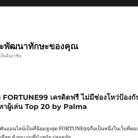
ละพัฒนาทักษะของคุณ
ป็นมืออาชีพ.
FORTUNE99 เครดิตฟรี ไม่มีช่องโหว่ป้องกั
รหาผู้เล่น Top 20 by Palma
มพันออนไลน์เป็นที่นิยมสูงสุด FORTUNE99ถือเป็นหนึ่งในเว็บที่ตอ
กที่สุด ด้วยระบบที่นำสมัย ปลอดภัย