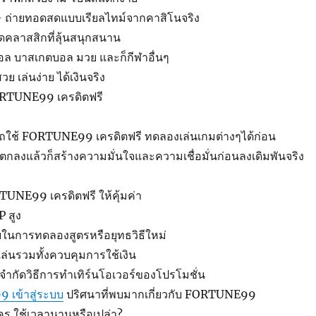
 ถ่ายทอดสดแบบเรียลไทม์จากคาสิโนจริง
ุดคลาสสิกที่ลุ้นสนุกสนาน
อล บาสเกตบอล มวย และก็กีฬาอื่นๆ
 เล่นง่าย ได้เงินจริง
ORTUNE99 เครดิตฟรี
ใช้ FORTUNE99 เครดิตฟรี ทดลองเล่นเกมต่างๆได้ก่อน
ข้อตกลงแล้วก็สร้างความมั่นใจและความเชื่อมั่นก่อนลงเดิมพันจริง
TUNE99 เครดิตฟรี ให้คุ้มค่า
P สูง
บในการทดลองสูตรหรือยุทธวิธีใหม่
ล่นรวมทั้งควบคุมการใช้เงิน
ำกัดวิธีการทำเทิร์นโอเวอร์ของโปรโมชั่น
เข้าสู่ระบบ
ปริศนาที่พบมากเกี่ยวกับ FORTUNE99
 ใช้เวลานานหรือเปล่า?