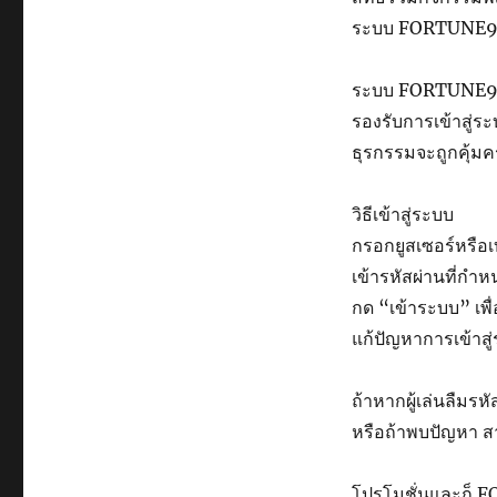
ระบบ FORTUNE99 เข
ระบบ FORTUNE99 
รองรับการเข้าสู่ระ
ธุรกรรมจะถูกคุ้ม
วิธีเข้าสู่ระบบ
กรอกยูสเซอร์หรือเ
เข้ารหัสผ่านที่กำห
กด “เข้าระบบ” เพื่
แก้ปัญหาการเข้าสู
ถ้าหากผู้เล่นลืมรหั
หรือถ้าพบปัญหา ส
โปรโมชั่นและก็ 