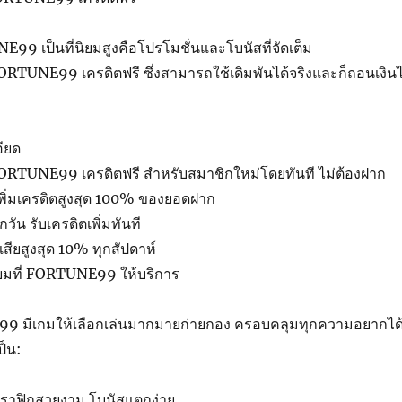
NE99 เป็นที่นิยมสูงคือโปรโมชั่นและโบนัสที่จัดเต็ม
 FORTUNE99 เครดิตฟรี ซึ่งสามารถใช้เดิมพันได้จริงและก็ถอนเงินไ
ียด
 FORTUNE99 เครดิตฟรี สำหรับสมาชิกใหม่โดยทันที ไม่ต้องฝาก
ิ่มเครดิตสูงสุด 100% ของยอดฝาก
วัน รับเครดิตเพิ่มทันที
สียสูงสุด 10% ทุกสัปดาห์
ิยมที่ FORTUNE99 ให้บริการ
9 มีเกมให้เลือกเล่นมากมายก่ายกอง ครอบคลุมทุกความอยากได
ป็น:
ราฟิกสวยงาม โบนัสแตกง่าย