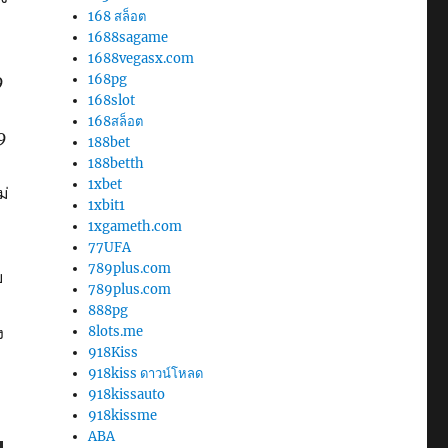
168 สล็อต
1688sagame
1688vegasx.com
9
168pg
168slot
168สล็อต
9
188bet
188betth
1xbet
ม่
1xbit1
1xgameth.com
77UFA
789plus.com
บ
789plus.com
888pg
ง
8lots.me
918Kiss
918kiss ดาวน์โหลด
918kissauto
918kissme
ABA