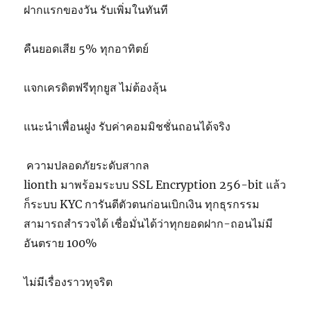
ฝากแรกของวัน รับเพิ่มในทันที
คืนยอดเสีย 5% ทุกอาทิตย์
แจกเครดิตฟรีทุกยูส ไม่ต้องลุ้น
แนะนำเพื่อนฝูง รับค่าคอมมิชชั่นถอนได้จริง
️ ความปลอดภัยระดับสากล
lionth มาพร้อมระบบ SSL Encryption 256-bit แล้ว
ก็ระบบ KYC การันตีตัวตนก่อนเบิกเงิน ทุกธุรกรรม
สามารถสำรวจได้ เชื่อมั่นได้ว่าทุกยอดฝาก-ถอนไม่มี
อันตราย 100%
ไม่มีเรื่องราวทุจริต