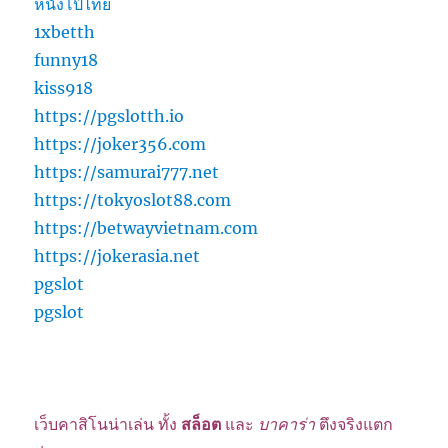
หนังโป๊ไทย
1xbetth
funny18
kiss918
https://pgslotth.io
https://joker356.com
https://samurai777.net
https://tokyoslot88.com
https://betwayvietnam.com
https://jokerasia.net
pgslot
pgslot
เว็บคาสิโนน่าเล่น ทั้ง
สล็อต
และ
บาคาร่า
ตึงจริงแตก