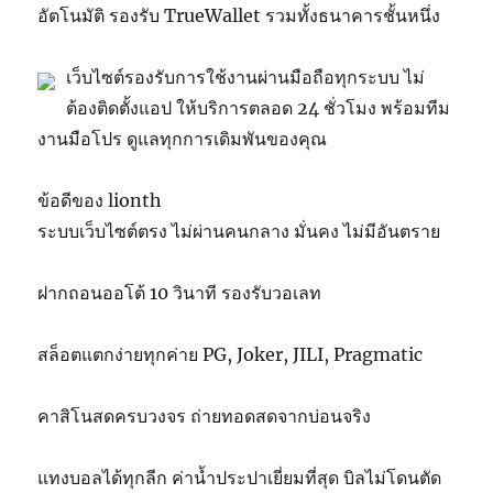
อัตโนมัติ รองรับ TrueWallet รวมทั้งธนาคารชั้นหนึ่ง
เว็บไซต์รองรับการใช้งานผ่านมือถือทุกระบบ ไม่
ต้องติดตั้งแอป ให้บริการตลอด 24 ชั่วโมง พร้อมทีม
งานมือโปร ดูแลทุกการเดิมพันของคุณ
ข้อดีของ lionth
ระบบเว็บไซต์ตรง ไม่ผ่านคนกลาง มั่นคง ไม่มีอันตราย
ฝากถอนออโต้ 10 วินาที รองรับวอเลท
สล็อตแตกง่ายทุกค่าย PG, Joker, JILI, Pragmatic
คาสิโนสดครบวงจร ถ่ายทอดสดจากบ่อนจริง
แทงบอลได้ทุกลีก ค่าน้ำประปาเยี่ยมที่สุด บิลไม่โดนตัด