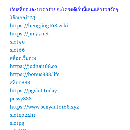
เว็บสล็อตและบาคาร่าของโครตดีเว็บนี้เล่นแล้วรวยจัดๆ
โจ๊กเกอร์123
https://hengjing168.wiki
https://jin55.net
slot99
slot66
สล็อตเว็บตรง
https://judhai168.co
https://bonus888.life
สล็อต888
https://pgslot.today
pussy888
https://www.sexyauto168.xyz
slotxo24hr
slotpg