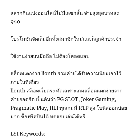
สลากกินแบ่งออนไลน์ไม่มีเลขกลั้น จ่ายสูงสุดบาทละ
950
โปรโมชั่นจัดเต็มอีกทั้งสมาชิกใหม่และก็ลูกค้าประจำ
ใช้งานง่ายบนมือถือ ไม่ต้องโหลดแอป
สล็อตแตกง่าย lionth รวมค่ายได้รับความนิยมเอาไว้
ภายในที่เดียว
lionth สล็อตเว็บตรง คัดเฉพาะเกมสล็อตแตกง่ายจาก
ค่ายยอดฮิต เป็นต้นว่า PG SLOT, Joker Gaming,
Pragmatic Play, JILI ทุกเกมมี RTP สูง โบนัสออกบ่อย
มาก ซื้อฟรีสปินได้ ทดสอบเล่นได้ฟรี
LSI Keywords: