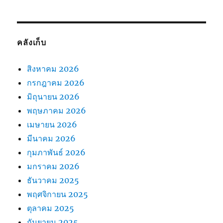
คลังเก็บ
สิงหาคม 2026
กรกฎาคม 2026
มิถุนายน 2026
พฤษภาคม 2026
เมษายน 2026
มีนาคม 2026
กุมภาพันธ์ 2026
มกราคม 2026
ธันวาคม 2025
พฤศจิกายน 2025
ตุลาคม 2025
กันยายน 2025