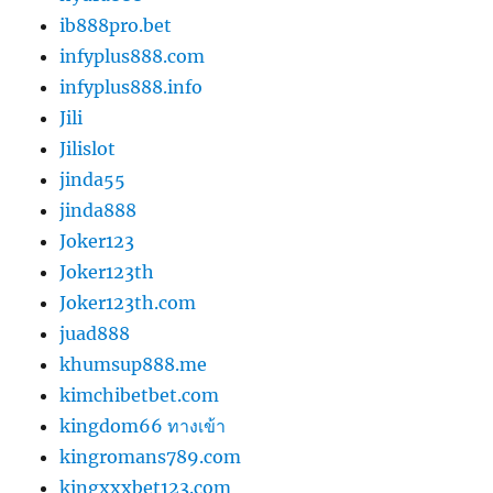
ib888pro.bet
infyplus888.com
infyplus888.info
Jili
Jilislot
jinda55
jinda888
Joker123
Joker123th
Joker123th.com
juad888
khumsup888.me
kimchibetbet.com
kingdom66 ทางเข้า
kingromans789.com
kingxxxbet123.com