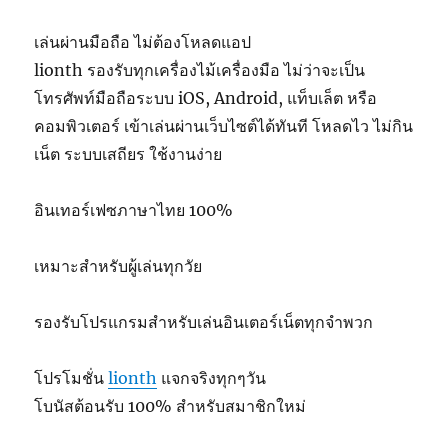
เล่นผ่านมือถือ ไม่ต้องโหลดแอป
lionth รองรับทุกเครื่องไม้เครื่องมือ ไม่ว่าจะเป็น
โทรศัพท์มือถือระบบ iOS, Android, แท็บเล็ต หรือ
คอมพิวเตอร์ เข้าเล่นผ่านเว็บไซต์ได้ทันที โหลดไว ไม่กิน
เน็ต ระบบเสถียร ใช้งานง่าย
อินเทอร์เฟซภาษาไทย 100%
เหมาะสำหรับผู้เล่นทุกวัย
รองรับโปรแกรมสำหรับเล่นอินเตอร์เน็ตทุกจำพวก
โปรโมชั่น
lionth
แจกจริงทุกๆวัน
โบนัสต้อนรับ 100% สำหรับสมาชิกใหม่