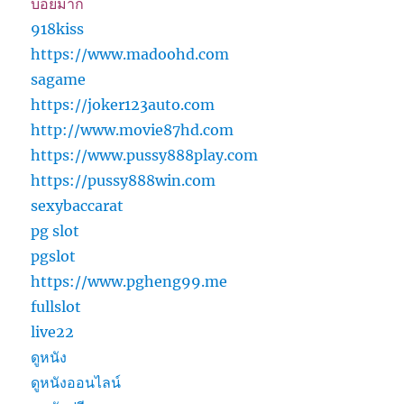
บ่อยมาก
918kiss
https://www.madoohd.com
sagame
https://joker123auto.com
http://www.movie87hd.com
https://www.pussy888play.com
https://pussy888win.com
sexybaccarat
pg slot
pgslot
https://www.pgheng99.me
fullslot
live22
ดูหนัง
ดูหนังออนไลน์