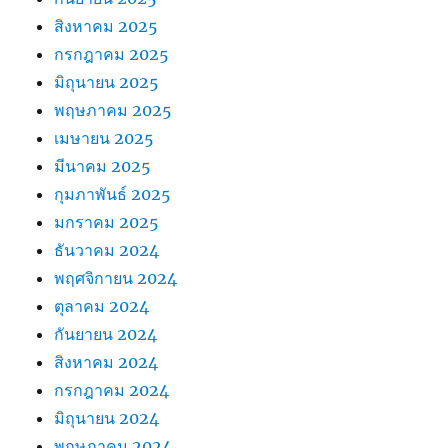
สิงหาคม 2025
กรกฎาคม 2025
มิถุนายน 2025
พฤษภาคม 2025
เมษายน 2025
มีนาคม 2025
กุมภาพันธ์ 2025
มกราคม 2025
ธันวาคม 2024
พฤศจิกายน 2024
ตุลาคม 2024
กันยายน 2024
สิงหาคม 2024
กรกฎาคม 2024
มิถุนายน 2024
พฤษภาคม 2024