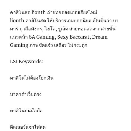
คาสิโนสด lionth ถ่ายทอดสดแบบเรียลไทม์
lionth คาสิโนสด ให้บริการเกมยอดนิยม เป็นต้นว่า บา
คาร่า, เสือมังกร, ไฮโล, รูเล็ต ถ่ายทอดสดจากค่ายชั้น
แนวหน้า SA Gaming, Sexy Baccarat, Dream
Gaming ภาพชัดแจ๋ว เสถียร ไม่กระตุก
LSI Keywords:
คาสิโนไม่ต้องโยกเงิน
บาคาร่าเว็บตรง
คาสิโนบนมือถือ
ดีลเลอร์แจกไพ่สด