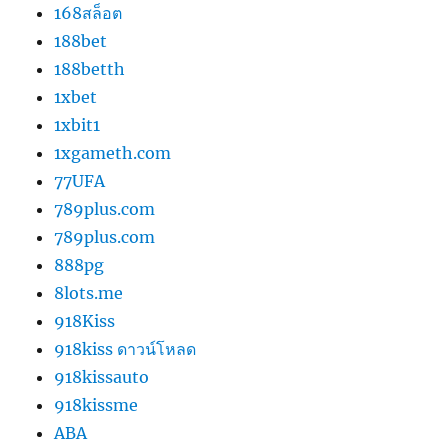
168สล็อต
188bet
188betth
1xbet
1xbit1
1xgameth.com
77UFA
789plus.com
789plus.com
888pg
8lots.me
918Kiss
918kiss ดาวน์โหลด
918kissauto
918kissme
ABA