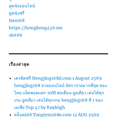
ดูหนังออนไลน์
ดูหนังฟรี
faro168
https://hongkong456.me
slot66
เรื่องล่าสุด
เครดิตฟรี Hengjing168d.com 1 August 2569
hengjing168 หวยออนไลน์ อัตราจ่ายมากที่สุด ของ
ไทย แจ็คพอตแตก 10M ต่อเดือน ยูสเดียว เล่นได้ทุก
เกม ยูสเดียว เล่นได้ทุกเกม hengjing168 ที่ 1 ของ
เอเชีย Top 47 by Kayleigh
สล็อต168 Tangtem168e.com 12 AUG 2569