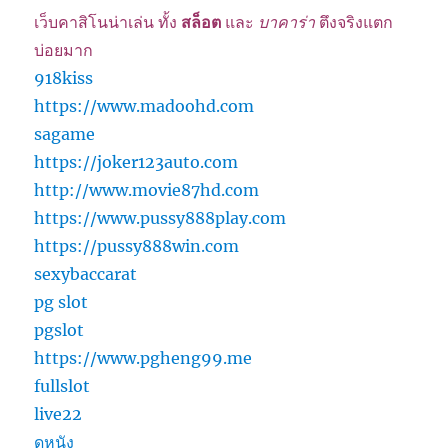
เว็บคาสิโนน่าเล่น ทั้ง
สล็อต
และ
บาคาร่า
ตึงจริงแตก
บ่อยมาก
918kiss
https://www.madoohd.com
sagame
https://joker123auto.com
http://www.movie87hd.com
https://www.pussy888play.com
https://pussy888win.com
sexybaccarat
pg slot
pgslot
https://www.pgheng99.me
fullslot
live22
ดูหนัง