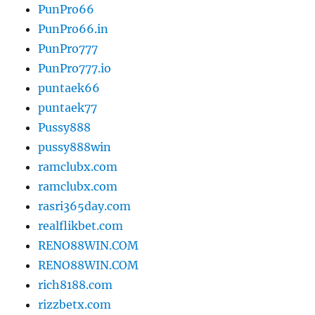
PunPro66
PunPro66.in
PunPro777
PunPro777.io
puntaek66
puntaek77
Pussy888
pussy888win
ramclubx.com
ramclubx.com
rasri365day.com
realflikbet.com
RENO88WIN.COM
RENO88WIN.COM
rich8188.com
rizzbetx.com