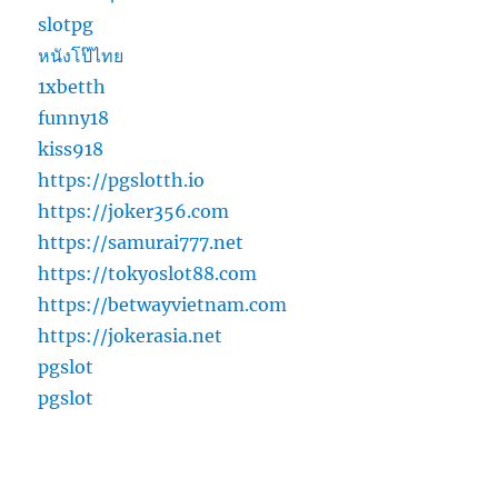
slotpg
หนังโป๊ไทย
1xbetth
funny18
kiss918
https://pgslotth.io
https://joker356.com
https://samurai777.net
https://tokyoslot88.com
https://betwayvietnam.com
https://jokerasia.net
pgslot
pgslot