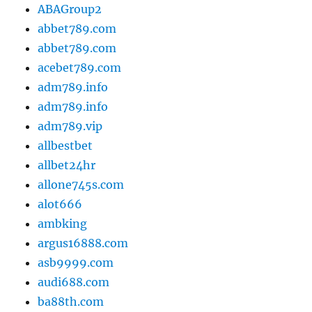
ABAGroup2
abbet789.com
abbet789.com
acebet789.com
adm789.info
adm789.info
adm789.vip
allbestbet
allbet24hr
allone745s.com
alot666
ambking
argus16888.com
asb9999.com
audi688.com
ba88th.com