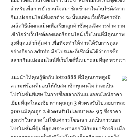
น้อย แต่ละเว็บไซต์ก็มีการประชาสัมพันธ์แล้วก็มีจุดแข็ง
สำหรับเพื่อการยั่วยวนใจสมาชิกเข้ามาในเว็บไซต์สลาก
กินแบ่งออนไลน์ที่แตกต่าง ฉะนั้นแต่ละเว็บก็จึงควรงัด
เคล็ดวิธีเด็ดกลเม็ดเพื่อเรียกลูกค้าซึ่งคุณจึงควรทำความ
เข้าใจว่าเว็บไซต์ลอตเตอรี่ออนไลน์ เว็บไหนที่มีคุณภาพ
สูงที่สุดแล้วก็คุ้มค่า เพื่อที่จะทำให้ท่านได้รับการดูแล
อย่างดีจาก admin มือโปรและก็เชื่อมั่นได้ว่าการซื้อ
สลากกินแบ่งออนไลน์ที่เว็บไซต์นี้เหมาะสมที่สุด พวกเรา
แนะนำให้คุณรู้จักกับ lotto888 ที่มีคุณภาพสูงมี
ความพร้อมที่มอบให้กับสมาชิกทุกคนไม่ว่าจะเป็น
โปรโมชั่นพิเศษ ในการซื้อสลากกินแบ่งออนไลน์ราคา
เยี่ยมที่สุดในเอเชีย หากคุณถูก 3 ตัวตรงรับไปเลยบาทละ
900 แม้คุณถูก 2 ตัวตรงรับไปเลยบาทละ 95 ซึ่งราคา
สูงกว่าในตลาด ไม่ใช่แค่การโฆษณา แต่เป็นการบอก
โปรโมชั่นที่คุ้มที่สุดเพราะเราแจกให้กับสมาชิกจริง เมื่อ