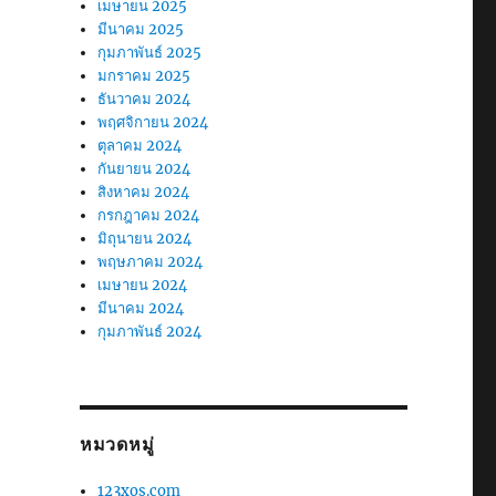
เมษายน 2025
มีนาคม 2025
กุมภาพันธ์ 2025
มกราคม 2025
ธันวาคม 2024
พฤศจิกายน 2024
ตุลาคม 2024
กันยายน 2024
สิงหาคม 2024
กรกฎาคม 2024
มิถุนายน 2024
พฤษภาคม 2024
เมษายน 2024
มีนาคม 2024
กุมภาพันธ์ 2024
หมวดหมู่
123xos.com