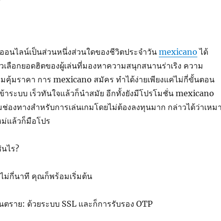
มออนไลน์เป็นส่วนหนึ่งส่วนใดของชีวิตประจำวัน
mexicano
ได้
นตัวเลือกยอดฮิตของผู้เล่นที่มองหาความสนุกสนานร่าเริง ความ
มคุ้มราคา การ mexicano สมัคร ทำได้ง่ายเพียงแค่ไม่กี่ขั้นตอน
าระบบ เร็วทันใจแล้วก็นำสมัย อีกทั้งยังมีโปรโมชั่น mexicano
เพิ่มช่องทางสำหรับการเล่นเกมโดยไม่ต้องลงทุนมาก กล่าวได้ว่าเหม
ใหม่แล้วก็มือโปร
่นไร?
ไม่กี่นาที คุณก็พร้อมเริ่มต้น
นอันตราย: ด้วยระบบ SSL และก็การรับรอง OTP