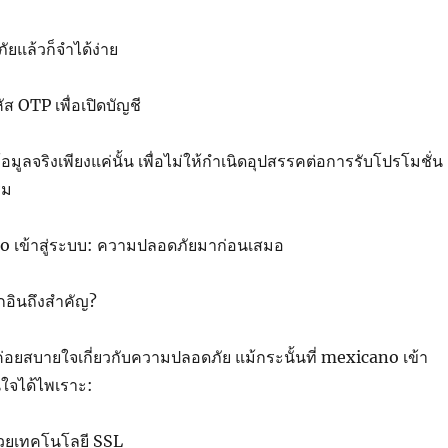
ภัยแล้วก็จำได้ง่าย
ส OTP เพื่อเปิดบัญชี
อมูลจริงเพียงแค่นั้น เพื่อไม่ให้กำเนิดอุปสรรคต่อการรับโปรโมชั่น
รม
 เข้าสู่ระบบ: ความปลอดภัยมาก่อนเสมอ
อินถึงสำคัญ?
ค่อยสบายใจเกี่ยวกับความปลอดภัย แม้กระนั้นที่ mexicano เข้า
นใจได้ไพเราะ:
ด้วยเทคโนโลยี SSL