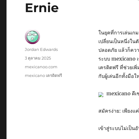
Ernie
ในยุคที่การเล่นเก
เปลี่ยนเป็นหนึ่งใ
ผู้
Jordan Edwards
ปลอดภัย แล้วก็ควา
เขียน
เขียน
3 ตุลาคม 2025
ระบบ mexicano เข้
เมื่อ
หมวด
mexicanoo.com
เครดิตฟรี ที่ช่วย
หมู่
ป้าย
mexicano เครดิตฟรี
กับผู้เล่นอีกทั้งมือ
กำกับ
mexicano ดีเช
สมัครง่าย: เพียงแค่
เข้าสู่ระบบไม่เป็