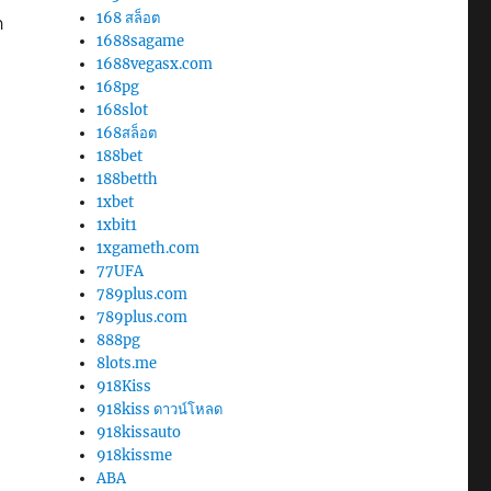
168 สล็อต
ต
1688sagame
1688vegasx.com
168pg
168slot
168สล็อต
188bet
188betth
1xbet
1xbit1
1xgameth.com
77UFA
789plus.com
789plus.com
888pg
8lots.me
918Kiss
918kiss ดาวน์โหลด
918kissauto
918kissme
ABA