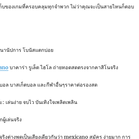
ก็บของเกมที่ครอบคลุมทุกจำพวก ไม่ว่าคุณจะเป็นสายไหนก็ตอบ
มนานัปการ โบนัสแตกบ่อย
ano
บาคาร่า รูเล็ต ไฮโล ถ่ายทอดสดตรงจากคาสิโนจริง
บอล บาสเก็ตบอล และกีฬาอื่นๆราคาต่อรองสด
ะ: เล่นง่าย จบไว บันเทิงใจเพลิดเพลิน
ู้เล่นจริง
นจริงต่างพูดเป็นเสียงเดียวกันว่า mexicano สมัคร ง่ายมาก การ