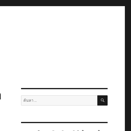
า
ค้นหา
ค้นหา: