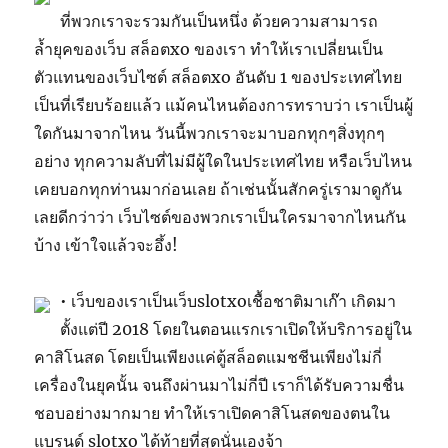
ที่พวกเราจะรวมกันเป็นหนึ่ง ด้วยความสามารถ
ล้ำยุคของเว็บ สล็อตxo ของเรา ทำให้เราเปลี่ยนเป็น
ตัวแทนของเว็บไซต์ สล็อตxo อันดับ 1 ของประเทศไทย
เป็นที่เรียบร้อยแล้ว แม้คนไหนต้องการทราบว่า เราเป็นผู้
ใดกันมาจากไหน วันนี้พวกเราจะมาบอกทุกๆสิ่งทุกๆ
อย่าง ทุกความลับที่ไม่มีผู้ใดในประเทศไทย หรือเว็บไหน
เคยบอกทุกท่านมาก่อนเลย ถ้าเช่นนั้นสักครู่เรามาดูกัน
เลยดีกว่าว่า เว็บไซต์ของพวกเราเป็นใครมาจากไหนกัน
บ้าง เข้าใจแล้วจะอึ้ง!
• เว็บของเราเป็นเว็บslotxoเชื้อชาติมาเก๊า เกิดมา
ตั้งแต่ปี 2018 โดยในตอนแรกเราเปิดให้บริการอยู่ใน
คาสิโนสด โดยเป็นเพียงแค่ตู้สล็อตแมชชีนเพียงไม่กี่
เครื่องในยุคนั้น จนถึงผ่านมาไม่กี่ปี เราก็ได้รับความชื่น
ชอบอย่างมากมาย ทำให้เราเปิดคาสิโนสดของตนใน
แบรนด์ slotxo ได้ท้ายที่สุดนั่นเองจ้า