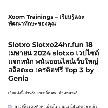
Xoom Trainings – เรียนรู้และ
พัฒนาทักษะของคุณ
Slotxo Slotxo24hr.fun 18
เมษายน 2024 slotxo เวปไซต์
แจกหนัก พนันออนไลน์เว็บใหญ่
สล็อตxo เครดิตฟรี Top 3 by
Genia
เว็บแห่งนี้ สำหรับสายสล็อตxo ห้ามพลาด!
ชาวสล็อตxoทั่วฟ้าเมืองไทย ขณะนี้มันถึงเวลาแล้ว