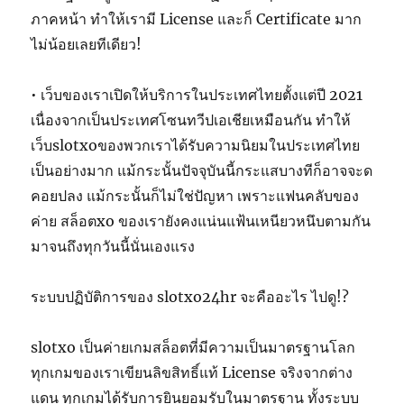
ภาคหน้า ทำให้เรามี License และก็ Certificate มาก
ไม่น้อยเลยทีเดียว!
• เว็บของเราเปิดให้บริการในประเทศไทยตั้งแต่ปี 2021
เนื่องจากเป็นประเทศโซนทวีปเอเชียเหมือนกัน ทำให้
เว็บslotxoของพวกเราได้รับความนิยมในประเทศไทย
เป็นอย่างมาก แม้กระนั้นปัจจุบันนี้กระแสบางทีก็อาจจะด
คอยปลง แม้กระนั้นก็ไม่ใช่ปัญหา เพราะแฟนคลับของ
ค่าย สล็อตxo ของเรายังคงแน่นแฟ้นเหนียวหนึบตามกัน
มาจนถึงทุกวันนี้นั่นเองแรง
ระบบปฏิบัติการของ slotxo24hr จะคืออะไร ไปดู!?
slotxo เป็นค่ายเกมสล็อตที่มีความเป็นมาตรฐานโลก
ทุกเกมของเราเขียนลิขสิทธิ์แท้ License จริงจากต่าง
แดน ทุกเกมได้รับการยินยอมรับในมาตรฐาน ทั้งระบบ