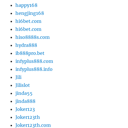
happy168
hengjing168
hi6bet.com
hi6bet.com
hiso8888s.com
hydra888
ib888pro.bet
infyplus888.com
infyplus888.info
Jili
Jilislot
jinda55
jinda888
Joker123
Joker123th
Joker123th.com