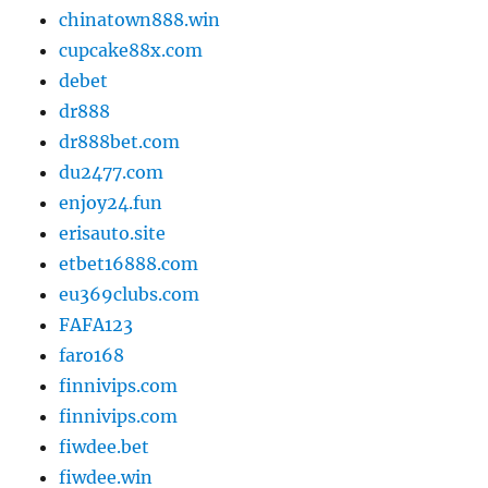
chinatown888.win
cupcake88x.com
debet
dr888
dr888bet.com
du2477.com
enjoy24.fun
erisauto.site
etbet16888.com
eu369clubs.com
FAFA123
faro168
finnivips.com
finnivips.com
fiwdee.bet
fiwdee.win