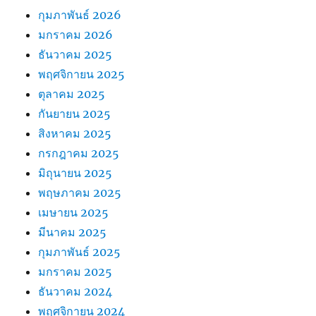
กุมภาพันธ์ 2026
มกราคม 2026
ธันวาคม 2025
พฤศจิกายน 2025
ตุลาคม 2025
กันยายน 2025
สิงหาคม 2025
กรกฎาคม 2025
มิถุนายน 2025
พฤษภาคม 2025
เมษายน 2025
มีนาคม 2025
กุมภาพันธ์ 2025
มกราคม 2025
ธันวาคม 2024
พฤศจิกายน 2024