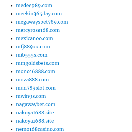
medee989.com
meekin365day.com
megawaysbet789.com
mercyrosa168.com
mexicanoo.com
mfj889xx.com
mib555s.com
mmgoldsbets.com
mono16888.com
moza888.com
mun789slot.com
mwin9s.com
nagawaybet.com
nakoya1688.site
nakoya1688.site
nemo168casino.com