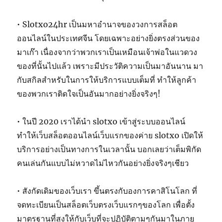
• Slotxo24hr เป็นมหาอำนาจของวงการสล็อต
ออนไลน์ในประเทศจีน โดยเฉพาะอย่างยิ่งตรงส่วนของ
มาเก๊า เนื่องจากว่าพวกเราเป็นเหมือนเจ้าพ่อในแวดวง
ของที่นั้นไปแล้ว เพราะมีประวัติความเป็นมาอันนาน มา
กับสกิลสำหรับในการให้บริการแบบเต็มที่ ทำให้ลูกค้า
ของพวกเราติดใจเป็นอันมากอย่างยิ่งจริงๆ!
• ในปี 2020 เราได้นำ slotxo เข้าสู่ระบบออนไลน์
ทำให้เว็บสล็อตออนไลน์เว็บแรกของค่าย slotxo เปิดให้
บริการอย่างเป็นทางการในเวลานั้น บอกเลยว่าเต็มพิกัด
คนเล่นกันแบบไม่หวาดไม่ไหวกันอย่างยิ่งจริงๆเชียว
• สังกัดเดิมของเว็บเรา ขึ้นตรงกับองการคาสิโนโลก ที่
จดทะเบียนเป็นสล็อตเว็บตรงเว็บแรกๆของโลก เพื่อตั้ง
มาตรฐานที่สูงให้กับเว็บที่จะปฏิบัติตามๆกันมาในภาย