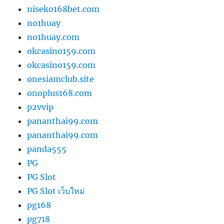
niseko168bet.com
no1huay
no1huay.com
okcasino159.com
okcasino159.com
onesiamclub.site
onoplus168.com
p2vvip
pananthai99.com
pananthai99.com
panda555
PG
PG Slot
PG Slot เว็บใหม่
pg168
pg718