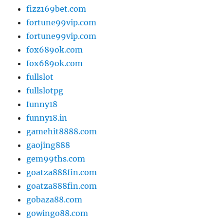
fizz169bet.com
fortune99vip.com
fortune99vip.com
fox689ok.com
fox689ok.com
fullslot
fullslotpg
funny18
funny18.in
gamehit8888.com
gaojing888
gem99ths.com
goatza888fin.com
goatza888fin.com
gobaza88.com
gowingo88.com