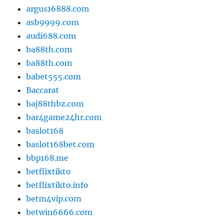
argus16888.com
asb9999.com
audi688.com
ba88th.com
ba88th.com
babet555.com
Baccarat
baj88thbz.com
bar4game24hr.com
baslot168
baslot168bet.com
bbp168.me
betflixtikto
betflixtikto.info
betm4vip.com
betwin6666.com