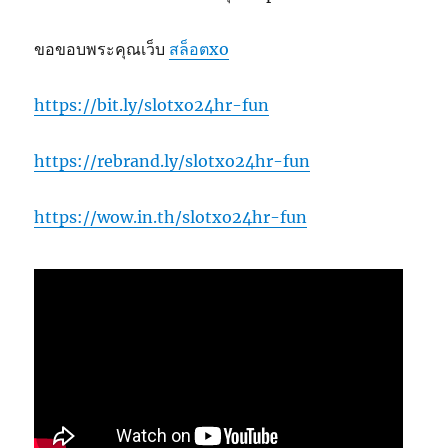
ขอขอบพระคุณเว็บ
สล็อตxo
https://bit.ly/slotxo24hr-fun
https://rebrand.ly/slotxo24hr-fun
https://wow.in.th/slotxo24hr-fun