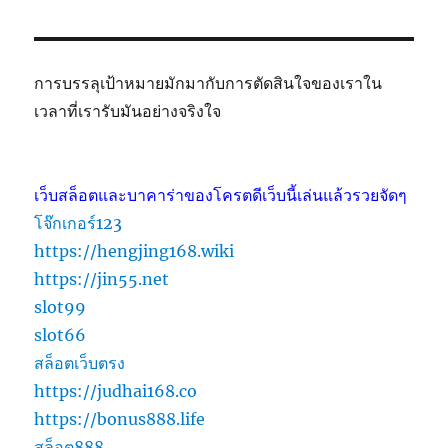
การบรรลุเป้าหมายมักมากับการตัดสินใจของเราใน
เวลาที่เรารับมันอย่างจริงใจ
เว็บสล็อตและบาคาร่าของโครตดีเว็บนี้เล่นแล้วรวยจัดๆ
โจ๊กเกอร์123
https://hengjing168.wiki
https://jin55.net
slot99
slot66
สล็อตเว็บตรง
https://judhai168.co
https://bonus888.life
สล็อต888