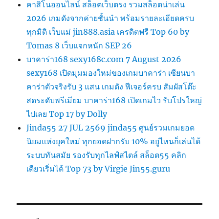
คาสิโนออนไลน์ สล็อตเว็บตรง รวมสล็อตน่าเล่น
2026 เกมดังจากค่ายชั้นนำ พร้อมรายละเอียดครบ
ทุกมิติ เว็บแม่ jin888.asia เครดิตฟรี Top 60 by
Tomas 8 เว็บแจกหนัก SEP 26
บาคาร่า168 sexy168c.com 7 August 2026
sexy168 เปิดมุมมองใหม่ของเกมบาคาร่า เซียนบา
คาร่าตัวจริงรับ 3 แสน เกมดัง ฟีเจอร์ครบ สัมผัสโต๊ะ
สดระดับพรีเมียม บาคาร่า168 เปิดเกมไว รับโปรใหญ่
ไปเลย Top 17 by Dolly
Jinda55 27 JUL 2569 jinda55 ศูนย์รวมเกมยอด
นิยมแห่งยุคใหม่ ทุกยอดฝากรับ 10% อยู่ไหนก็เล่นได้
ระบบทันสมัย รองรับทุกไลฟ์สไตล์ สล็อต55 คลิก
เดียวเริ่มได้ Top 73 by Virgie Jin55.guru