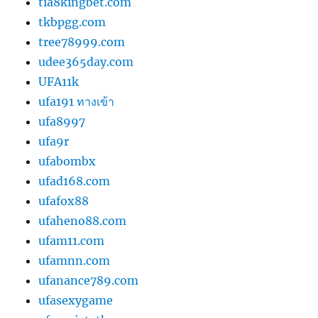
tia8kingbet.com
tkbpgg.com
tree78999.com
udee365day.com
UFA11k
ufa191 ทางเข้า
ufa8997
ufa9r
ufabombx
ufad168.com
ufafox88
ufaheno88.com
ufam11.com
ufamnn.com
ufanance789.com
ufasexygame