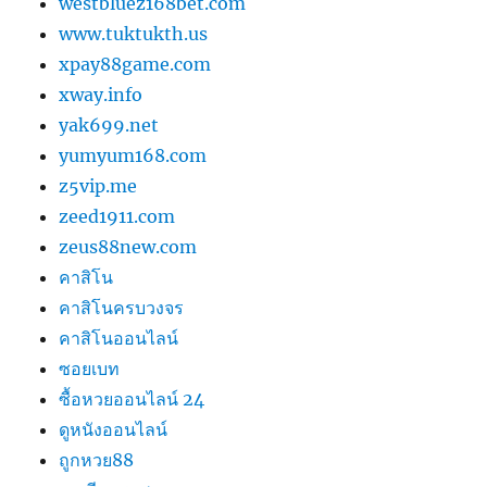
westbluez168bet.com
www.tuktukth.us
xpay88game.com
xway.info
yak699.net
yumyum168.com
z5vip.me
zeed1911.com
zeus88new.com
คาสิโน
คาสิโนครบวงจร
คาสิโนออนไลน์
ซอยเบท
ซื้อหวยออนไลน์ 24
ดูหนังออนไลน์
ถูกหวย88