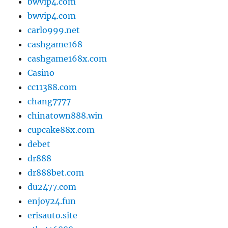
bwvip4.com
bwvip4.com
carlo999.net
cashgame168
cashgame168x.com
Casino
cc11388.com
chang7777
chinatown888.win
cupcake88x.com
debet
dr888
dr888bet.com
du2477.com
enjoy24.fun
erisauto.site