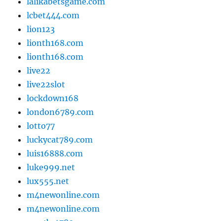
lalikabetsgame.com
lcbet444.com
lion123
lionth168.com
lionth168.com
live22
live22slot
lockdown168
london6789.com
lotto77
luckycat789.com
luis16888.com
luke999.net
lux555.net
m4newonline.com
m4newonline.com