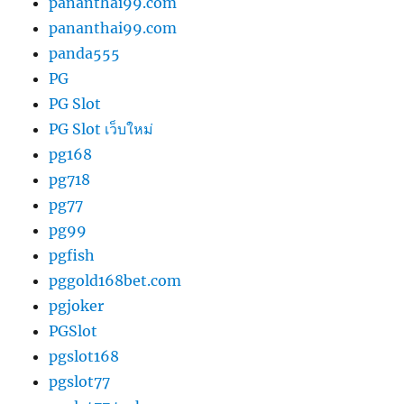
pananthai99.com
pananthai99.com
panda555
PG
PG Slot
PG Slot เว็บใหม่
pg168
pg718
pg77
pg99
pgfish
pggold168bet.com
pgjoker
PGSlot
pgslot168
pgslot77