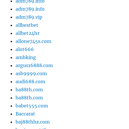
adm789.info
adm789.info
adm789.vip
allbestbet
allbet24hr
allone745s.com
alot666
ambking
argus16888.com
asb9999.com
audi688.com
ba88th.com
ba88th.com
babet555.com
Baccarat
baj88thbz.com