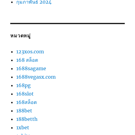
กุมภาพันธ์ 2024
หมวดหมู่
123xos.com
168 สล็อต
1688sagame
1688vegasx.com
168pg
168slot
168สล็อต
188bet
188betth
1xbet