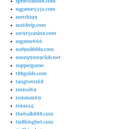
spbetflik888.com
sqgame555s.com
sretthi99
ss168vip.com
ssc915casino.com
ssgame666
sudyod888s.com
sunny9999club.net
suppergame
t88golds.com
tangtem168
teenoi69
temmax69
texas24
thehulk888.com
tia8kingbet.com