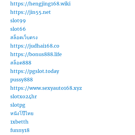
https://hengjing168.wiki
https://jin55.net
slot99
slot66
สล็อตเว็บตรง
https://judhai168.co
https://bonus888.life
สล็อต888
https://pgslot.today
pussy888
https://www.sexyauto168.xyz
slotxo24hr
slotpg
หนังโป๊ไทย
1xbetth
funny18