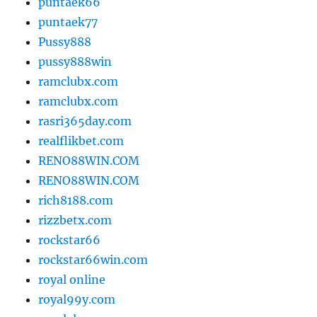
puntaek66
puntaek77
Pussy888
pussy888win
ramclubx.com
ramclubx.com
rasri365day.com
realflikbet.com
RENO88WIN.COM
RENO88WIN.COM
rich8188.com
rizzbetx.com
rockstar66
rockstar66win.com
royal online
royal99y.com