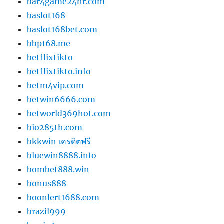
bar4game24hr.com
baslot168
baslot168bet.com
bbp168.me
betflixtikto
betflixtikto.info
betm4vip.com
betwin6666.com
betworld369hot.com
bio285th.com
bkkwin เครดิตฟรี
bluewin8888.info
bombet888.win
bonus888
boonlert1688.com
brazil999