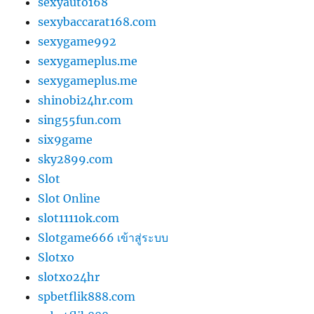
sexyauto168
sexybaccarat168.com
sexygame992
sexygameplus.me
sexygameplus.me
shinobi24hr.com
sing55fun.com
six9game
sky2899.com
Slot
Slot Online
slot1111ok.com
Slotgame666 เข้าสู่ระบบ
Slotxo
slotxo24hr
spbetflik888.com