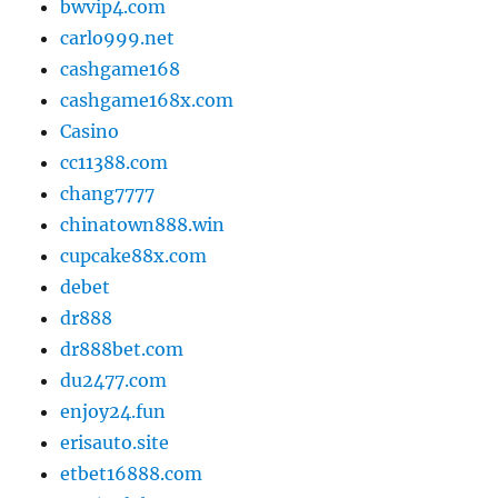
bwvip4.com
carlo999.net
cashgame168
cashgame168x.com
Casino
cc11388.com
chang7777
chinatown888.win
cupcake88x.com
debet
dr888
dr888bet.com
du2477.com
enjoy24.fun
erisauto.site
etbet16888.com