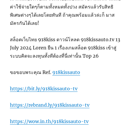
ค่าใช้จ่ายใดๆก็ตามทั้งหมดทั้งปวง สมัครแล้วรับสิทธิ
พิเศษต่างๆได้เลยโดยทันที ถ้าคุณพร้อมแล้วล่ะก็ มาส
มัครกันได้เลย!
สล็อตเว็บไทย 918kiss ดาวน์โหลด 918kissauto.tv 13
July 2024 Loren ยืน 1 เรื่องเกมสล็อต 918kiss เข้าสู่
ระบบคิดจะลงทุนทั้งทีต้องที่นี่เท่านั้น Top 26
ขอขอบพระคุณ Ref.
918kissauto
https://bit.ly/918kissauto-tv
https://rebrand.ly/918kissauto-tv
https://wow.in.th/918kissauto-tv