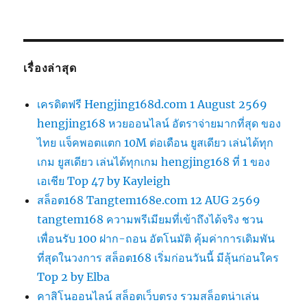
เรื่องล่าสุด
เครดิตฟรี Hengjing168d.com 1 August 2569
hengjing168 หวยออนไลน์ อัตราจ่ายมากที่สุด ของ
ไทย แจ็คพอตแตก 10M ต่อเดือน ยูสเดียว เล่นได้ทุก
เกม ยูสเดียว เล่นได้ทุกเกม hengjing168 ที่ 1 ของ
เอเชีย Top 47 by Kayleigh
สล็อต168 Tangtem168e.com 12 AUG 2569
tangtem168 ความพรีเมียมที่เข้าถึงได้จริง ชวน
เพื่อนรับ 100 ฝาก-ถอน อัตโนมัติ คุ้มค่าการเดิมพัน
ที่สุดในวงการ สล็อต168 เริ่มก่อนวันนี้ มีลุ้นก่อนใคร
Top 2 by Elba
คาสิโนออนไลน์ สล็อตเว็บตรง รวมสล็อตน่าเล่น