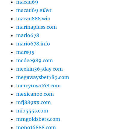
macau69
macau69 สมัคร
macau888.win
marinapluss.com
mario678
mario678.info
mars95
medee989.com
meekin365day.com
megawaysbet789.com
mercyrosa168.com
mexicanoo.com
mfj889xx.com
mib555s.com
mmgoldsbets.com
mono16888.com