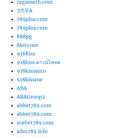
1xgameth.com
77UFA
789plus.com
789plus.com
888pg
8lots.me
918Kiss
918kiss ดาวน์โหลด
918kissauto
918kissme
ABA
ABAGroup2
abbet789.com
abbet789.com
acebet789.com
adm789.info