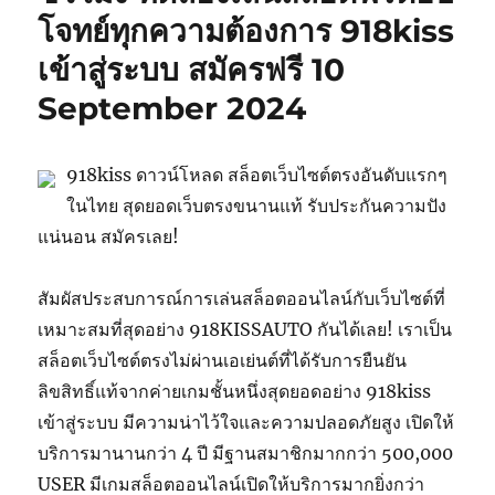
โจทย์ทุกความต้องการ 918kiss
เข้าสู่ระบบ สมัครฟรี 10
September 2024
918kiss ดาวน์โหลด สล็อตเว็บไซต์ตรงอันดับแรกๆ
ในไทย สุดยอดเว็บตรงขนานแท้ รับประกันความปัง
แน่นอน สมัครเลย!
สัมผัสประสบการณ์การเล่นสล็อตออนไลน์กับเว็บไซต์ที่
เหมาะสมที่สุดอย่าง 918KISSAUTO กันได้เลย! เราเป็น
สล็อตเว็บไซต์ตรงไม่ผ่านเอเย่นต์ที่ได้รับการยืนยัน
ลิขสิทธิ์แท้จากค่ายเกมชั้นหนึ่งสุดยอดอย่าง 918kiss
เข้าสู่ระบบ มีความน่าไว้ใจและความปลอดภัยสูง เปิดให้
บริการมานานกว่า 4 ปี มีฐานสมาชิกมากกว่า 500,000
USER มีเกมสล็อตออนไลน์เปิดให้บริการมากยิ่งกว่า