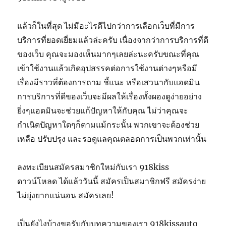
แล้วก็ในที่สุด ไม่มีอะไรดีไปกว่าการเลือกเว็บที่มีการ
บริการที่ยอดเยี่ยมแล้วล่ะครับ เนื่องจากว่าการบริการที่ดี
ของเว็บ คุณจะมองเห็นมากๆเลยล่ะนะครับขณะที่คุณ
เข้าใช้งานแล้วเกิดอุปสรรคต่อการใช้งานต่างๆหรือมี
เรื่องมีราวที่ต้องการถาม ชี้แนะ หรือเสวนากับแอดมิน
การบริการที่ดีของเว็บจะมีผลให้เรื่องทั้งผองดูง่ายอย่าง
ยิ่งๆแอดมินจะช่วยแก้ปัญหาให้กับคุณ ไม่ว่าคุณจะ
กำเนิดปัญหาใดๆก็ตามแม้กระนั้น พวกเขาจะต้องช่วย
เหลือ ปรับปรุง และรอดูแลคุณตลอดการเป็นพวกเท่านั้น
ลงทะเบียนสมัครสมาชิกใหม่กับเรา 918kiss
ดาวน์โหลด ได้แล้ววันนี้ สมัครเป็นสมาชิกฟรี สมัครง่าย
ไม่ยุ่งยากแน่นอน สมัครเลย!
เป็นยังไงบ้างขอรับกับบทความของเรา 918kissauto