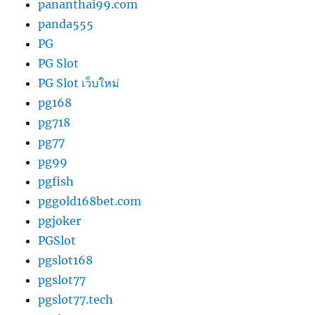
pananthai99.com
panda555
PG
PG Slot
PG Slot เว็บใหม่
pg168
pg718
pg77
pg99
pgfish
pggold168bet.com
pgjoker
PGSlot
pgslot168
pgslot77
pgslot77.tech