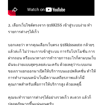
2. เลือกเว็บไซต์ตรงจาก 918KISS เข้าสู่ระบบง่าย ทำ
รายการต่างๆได้เร็ว
บอกเลยว่า หากคุณเลือกเว็บตรง 918kissauto กล้วยๆ
แล้วล่ะก็ ไม่ว่าจะการเข้าสู่ระบบ การรับโปรโมชั่น การ
ฝากถอน หรือแนวทางการทำรายการอะไรก็ตามบนเว็บ
มันจะง่ายแบบสุดๆเลยล่ะนะครับ ด้วยเหตุว่าระบบเกม
ของเราแยกออกมาเปิดให้บริการบนแอปพลิเคชั่น ทำให้
การทำงานบนหน้าเว็บมีความเสถียรภาพแล้วก็มี
คุณภาพสำหรับเพื่อการให้บริการสูง ด้วยเหตุนี้
คุณจะทำรายการต่างๆได้อย่างรวดเร็ว สะดวก แล้วก็
ปลอดภัยมากขึ้นแน่นอนครับ