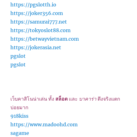
https://pgslotth.io
https://joker356.com
https://samurai777.net
https://tokyoslot88.com
https://betwayvietnam.com
https://jokerasia.net
pgslot
pgslot
เว็บคาสิโนน่าเล่น ทั้ง
สล็อต
และ
บาคาร่า
ตึงจริงแตก
บ่อยมาก
918kiss
https://www.madoohd.com
sagame