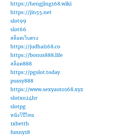
https://hengjing168.wiki
https://jin55.net
slot99
slot66
สล็อตเว็บตรง
https://judhai168.co
https://bonus888.life
สล็อต888
https://pgslot.today
pussy888
https://www.sexyauto168.xyz
slotxo24hr
slotpg
หนังโป๊ไทย
1xbetth
funny18