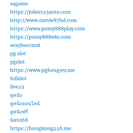
sagame
https://joker123auto.com
http://www.movie87hd.com
https://www.pussy888play.com
https://pussy888win.com
sexybaccarat
pg slot
pgslot
https://www.pgheng99.me
fullslot
live22
ดูหนัง
ดูหนังออนไลน์
ดูหนังฟรี
faro168
https://hongkong456.me