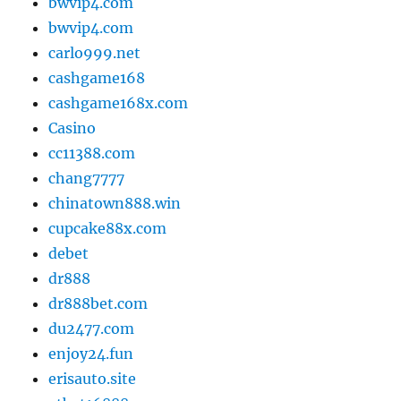
bwvip4.com
bwvip4.com
carlo999.net
cashgame168
cashgame168x.com
Casino
cc11388.com
chang7777
chinatown888.win
cupcake88x.com
debet
dr888
dr888bet.com
du2477.com
enjoy24.fun
erisauto.site