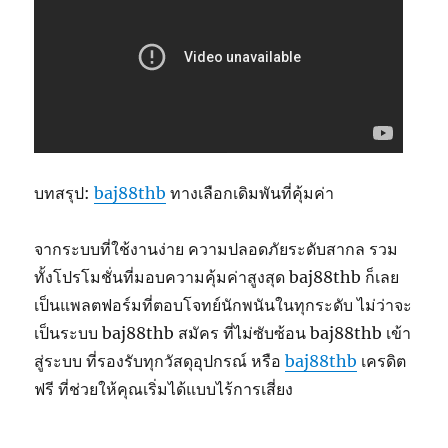
บทสรุป:
baj88thb
ทางเลือกเดิมพันที่คุ้มค่า
จากระบบที่ใช้งานง่าย ความปลอดภัยระดับสากล รวม
ทั้งโปรโมชั่นที่มอบความคุ้มค่าสูงสุด baj88thb ก็เลย
เป็นแพลตฟอร์มที่ตอบโจทย์นักพนันในทุกระดับ ไม่ว่าจะ
เป็นระบบ baj88thb สมัคร ที่ไม่ซับซ้อน baj88thb เข้า
สู่ระบบ ที่รองรับทุกวัสดุอุปกรณ์ หรือ
baj88thb
เครดิต
ฟรี ที่ช่วยให้คุณเริ่มได้แบบไร้การเสี่ยง
…