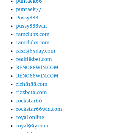
puntaek66
puntaek77
Pussy888
pussy888win
ramclubx.com
ramclubx.com
rasri365day.com
realflikbet.com
RENO88WIN.COM
RENO88WIN.COM
rich8188.com
rizzbetx.com
rockstar66
rockstar66win.com
royal online
royal99y.com