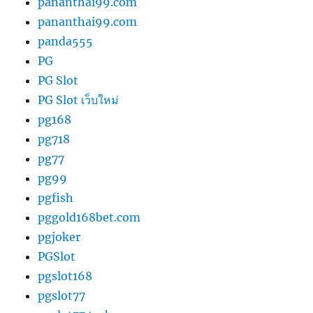
pananthai99.com
pananthai99.com
panda555
PG
PG Slot
PG Slot เว็บใหม่
pg168
pg718
pg77
pg99
pgfish
pggold168bet.com
pgjoker
PGSlot
pgslot168
pgslot77