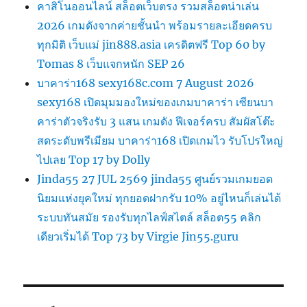
คาสิโนออนไลน์ สล็อตเว็บตรง รวมสล็อตน่าเล่น
2026 เกมดังจากค่ายชั้นนำ พร้อมรายละเอียดครบ
ทุกมิติ เว็บแม่ jin888.asia เครดิตฟรี Top 60 by
Tomas 8 เว็บแจกหนัก SEP 26
บาคาร่า168 sexy168c.com 7 August 2026
sexy168 เปิดมุมมองใหม่ของเกมบาคาร่า เซียนบา
คาร่าตัวจริงรับ 3 แสน เกมดัง ฟีเจอร์ครบ สัมผัสโต๊ะ
สดระดับพรีเมียม บาคาร่า168 เปิดเกมไว รับโปรใหญ่
ไปเลย Top 17 by Dolly
Jinda55 27 JUL 2569 jinda55 ศูนย์รวมเกมยอด
นิยมแห่งยุคใหม่ ทุกยอดฝากรับ 10% อยู่ไหนก็เล่นได้
ระบบทันสมัย รองรับทุกไลฟ์สไตล์ สล็อต55 คลิก
เดียวเริ่มได้ Top 73 by Virgie Jin55.guru