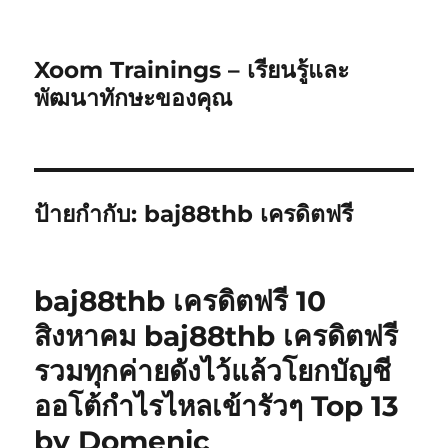
Xoom Trainings – เรียนรู้และ
พัฒนาทักษะของคุณ
ป้ายกำกับ:
baj88thb เครดิตฟรี
baj88thb เครดิตฟรี 10
สิงหาคม baj88thb เครดิตฟรี
รวมทุกค่ายดังไว้แล้วโยกบัญชี
ออโต้กำไรไหลเข้ารัวๆ Top 13
by Domenic