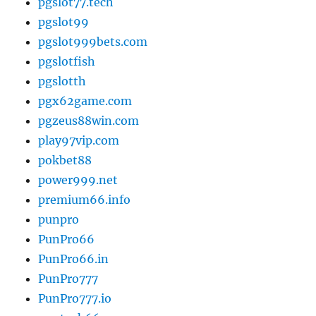
pgslot77.tech
pgslot99
pgslot999bets.com
pgslotfish
pgslotth
pgx62game.com
pgzeus88win.com
play97vip.com
pokbet88
power999.net
premium66.info
punpro
PunPro66
PunPro66.in
PunPro777
PunPro777.io