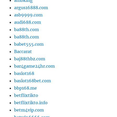
ambking
argus16888.com
asb9999.com
audi688.com
ba88th.com
ba88th.com
babet555.com
Baccarat
baj88thbz.com
bar4game24hr.com
baslot168
baslot168bet.com
bbp168.me
betflixtikto
betflixtikto.info
betm4vip.com