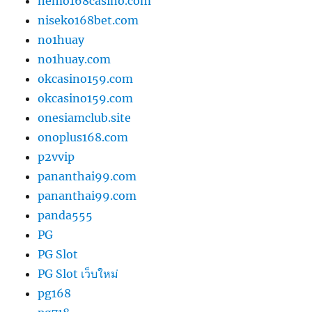
nemo168casino.com
niseko168bet.com
no1huay
no1huay.com
okcasino159.com
okcasino159.com
onesiamclub.site
onoplus168.com
p2vvip
pananthai99.com
pananthai99.com
panda555
PG
PG Slot
PG Slot เว็บใหม่
pg168