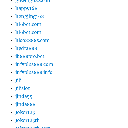
gowingo88.com
happy168
hengjing168
hi6bet.com
hi6bet.com
hiso8888s.com
hydra888
ib888pro.bet
infyplus888.com
infyplus888.info
Jili
Jilislot
jinda55
jinda888
Joker123
Joker123th