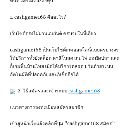
ทันทีโดยไม่ต้องลงทุน
1. cashgame168 คืออะไร?
เว็บไซต์ตรงไม่ผ่านเอเย่นต์ ครบจบในที่เดียว
cashgame168 เป็นเว็บไซต์เกมออนไลน์แบบครบวงจร
ให้บริการทั้งยังสล็อต คาสิโนสด เกมไพ่ เกมยิงปลา และ
ก็เกมพื้นบ้านไทย เปิดให้บริการตลอด 1 วันด้วยระบบ
อัตโนมัติที่ปลอดภัยและก็เชื่อถือได้
2. วิธีสมัครและเข้าระบบ
cashgame168
แนวทางการลงทะเบียนสมัครสมาชิก
เข้าสู่หน้าเว็บแล้วคลิกที่ปุ่ม “cashgame168 สมัคร”