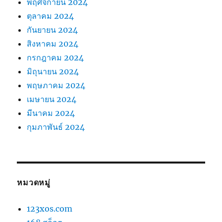
พฤศจิกายน 2024
ตุลาคม 2024
กันยายน 2024
สิงหาคม 2024
กรกฎาคม 2024
มิถุนายน 2024
พฤษภาคม 2024
เมษายน 2024
มีนาคม 2024
กุมภาพันธ์ 2024
หมวดหมู่
123xos.com