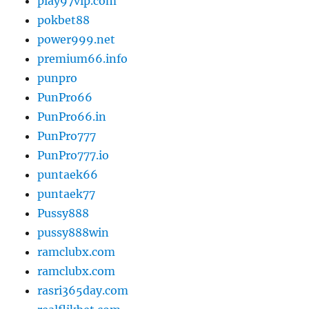
play97vip.com
pokbet88
power999.net
premium66.info
punpro
PunPro66
PunPro66.in
PunPro777
PunPro777.io
puntaek66
puntaek77
Pussy888
pussy888win
ramclubx.com
ramclubx.com
rasri365day.com