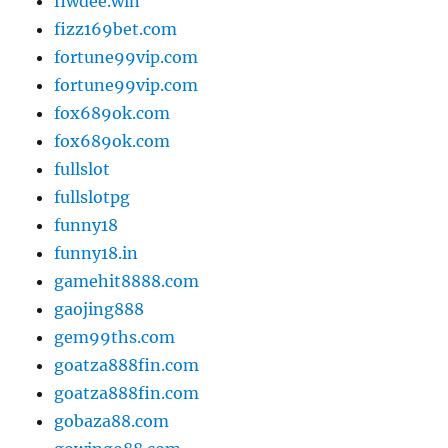
fiwdee.win
fizz169bet.com
fortune99vip.com
fortune99vip.com
fox689ok.com
fox689ok.com
fullslot
fullslotpg
funny18
funny18.in
gamehit8888.com
gaojing888
gem99ths.com
goatza888fin.com
goatza888fin.com
gobaza88.com