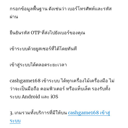
กรอกข้อมูลพื้นฐาน ดังเช่นว่า เบอร์โทรศัพท์และรหัส
ผ่าน
ยืนยันรหัส OTP ที่ส่งไปยังเบอร์ของคุณ
เข้าระบบด้วยยูสเซอร์ที่ได้โดยทันที
เข้าสู่ระบบได้ตลอดระยะเวลา
cashgame168 เข้าระบบ ได้ทุกเครื่องไม้เครื่องมือ ไม่
ว่าจะเป็นมือถือ คอมพิวเตอร์ หรือแท็บเล็ต รองรับทั้ง
ระบบ Android และ iOS
3. เกมรวมทั้งบริการที่มีให้บน
cashgame168 เข้าสู่
ระบบ