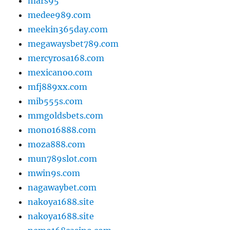
mars95
medee989.com
meekin365day.com
megawaysbet789.com
mercyrosa168.com
mexicanoo.com
mfj889xx.com
mib555s.com
mmgoldsbets.com
mono16888.com
moza888.com
mun789slot.com
mwin9s.com
nagawaybet.com
nakoya1688.site
nakoya1688.site