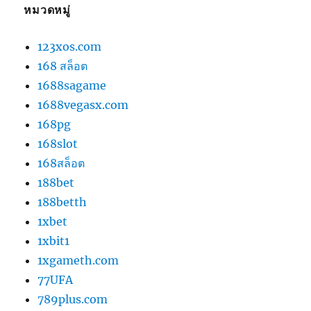
หมวดหมู่
123xos.com
168 สล็อต
1688sagame
1688vegasx.com
168pg
168slot
168สล็อต
188bet
188betth
1xbet
1xbit1
1xgameth.com
77UFA
789plus.com