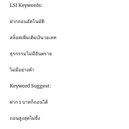
LSI Keywords:
ฝากถอนอัตโนมัติ
สล็อตเพิ่มเติมเงินวอเลท
ธุรกรรมไม่มีอันตราย
ไม่มีอย่างต่ำ
Keyword Suggest:
ฝาก 1 บาทก็ถอนได้
ถอนสูงสุดไม่ยั้ง