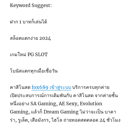
Keyword Suggest:
ฝาก 1 บาทก็เล่นได้
สล็อตแตกง่าย 2024
เกมใหม่ PG SLOT
โบนัสแตกทุกเมื่อเชื่อวัน
คาสิโนสด
fox689 เข้าสู่ระบบ
บริการครบทุกค่าย
เปิดประสบการณ์การเดิมพันกับ คาสิโนสด จากค่ายชั้น
หนึ่งอย่าง SA Gaming, AE Sexy, Evolution
Gaming, แล้วก็ Dream Gaming ไม่ว่าจะเป็น บาคา
ร่า, รูเล็ต, เสือมังกร, ไฮโล ถ่ายทอดสดตลอด 24 ชั่วโมง