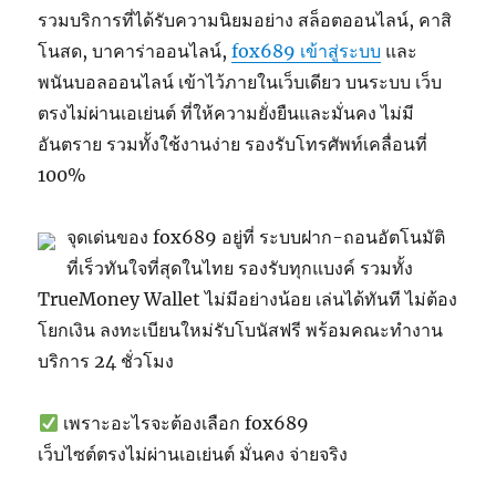
รวมบริการที่ได้รับความนิยมอย่าง สล็อตออนไลน์, คาสิ
โนสด, บาคาร่าออนไลน์,
fox689 เข้าสู่ระบบ
และ
พนันบอลออนไลน์ เข้าไว้ภายในเว็บเดียว บนระบบ เว็บ
ตรงไม่ผ่านเอเย่นต์ ที่ให้ความยั่งยืนและมั่นคง ไม่มี
อันตราย รวมทั้งใช้งานง่าย รองรับโทรศัพท์เคลื่อนที่
100%
จุดเด่นของ fox689 อยู่ที่ ระบบฝาก-ถอนอัตโนมัติ
ที่เร็วทันใจที่สุดในไทย รองรับทุกแบงค์ รวมทั้ง
TrueMoney Wallet ไม่มีอย่างน้อย เล่นได้ทันที ไม่ต้อง
โยกเงิน ลงทะเบียนใหม่รับโบนัสฟรี พร้อมคณะทำงาน
บริการ 24 ชั่วโมง
เพราะอะไรจะต้องเลือก fox689
เว็บไซต์ตรงไม่ผ่านเอเย่นต์ มั่นคง จ่ายจริง