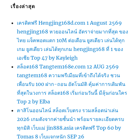
เรื่องล่าสุด
เครดิตฟรี Hengjing168d.com 1 August 2569
hengjing168 หวยออนไลน์ อัตราจ่ายมากที่สุด ของ
ไทย แจ็คพอตแตก 10M ต่อเดือน ยูสเดียว เล่นได้ทุก
เกม ยูสเดียว เล่นได้ทุกเกม hengjing168 ที่ 1 ของ
เอเชีย Top 47 by Kayleigh
สล็อต168 Tangtem168e.com 12 AUG 2569
tangtem168 ความพรีเมียมที่เข้าถึงได้จริง ชวน
เพื่อนรับ 100 ฝาก-ถอน อัตโนมัติ คุ้มค่าการเดิมพัน
ที่สุดในวงการ สล็อต168 เริ่มก่อนวันนี้ มีลุ้นก่อนใคร
Top 2 by Elba
คาสิโนออนไลน์ สล็อตเว็บตรง รวมสล็อตน่าเล่น
2026 เกมดังจากค่ายชั้นนำ พร้อมรายละเอียดครบ
ทุกมิติ เว็บแม่ jin888.asia เครดิตฟรี Top 60 by
Tomas 8 เว็บแจกหนัก SEP 26