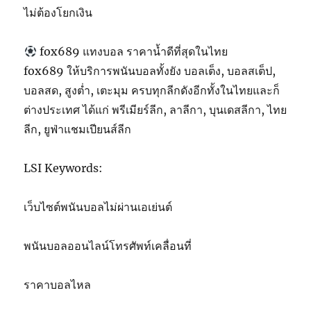
ไม่ต้องโยกเงิน
fox689 แทงบอล ราคาน้ำดีที่สุดในไทย
fox689 ให้บริการพนันบอลทั้งยัง บอลเต็ง, บอลสเต็ป,
บอลสด, สูงต่ำ, เตะมุม ครบทุกลีกดังอีกทั้งในไทยและก็
ต่างประเทศ ได้แก่ พรีเมียร์ลีก, ลาลีกา, บุนเดสลีกา, ไทย
ลีก, ยูฟ่าแชมเปียนส์ลีก
LSI Keywords:
เว็บไซต์พนันบอลไม่ผ่านเอเย่นต์
พนันบอลออนไลน์โทรศัพท์เคลื่อนที่
ราคาบอลไหล