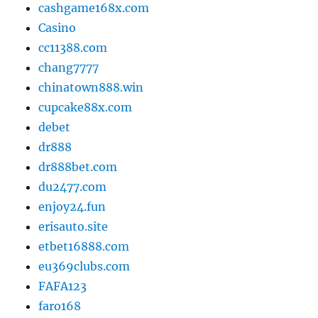
cashgame168x.com
Casino
cc11388.com
chang7777
chinatown888.win
cupcake88x.com
debet
dr888
dr888bet.com
du2477.com
enjoy24.fun
erisauto.site
etbet16888.com
eu369clubs.com
FAFA123
faro168