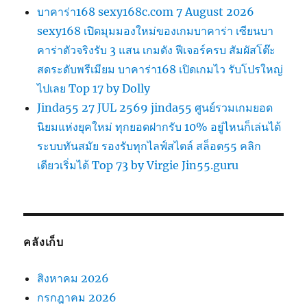
บาคาร่า168 sexy168c.com 7 August 2026
sexy168 เปิดมุมมองใหม่ของเกมบาคาร่า เซียนบา
คาร่าตัวจริงรับ 3 แสน เกมดัง ฟีเจอร์ครบ สัมผัสโต๊ะ
สดระดับพรีเมียม บาคาร่า168 เปิดเกมไว รับโปรใหญ่
ไปเลย Top 17 by Dolly
Jinda55 27 JUL 2569 jinda55 ศูนย์รวมเกมยอด
นิยมแห่งยุคใหม่ ทุกยอดฝากรับ 10% อยู่ไหนก็เล่นได้
ระบบทันสมัย รองรับทุกไลฟ์สไตล์ สล็อต55 คลิก
เดียวเริ่มได้ Top 73 by Virgie Jin55.guru
คลังเก็บ
สิงหาคม 2026
กรกฎาคม 2026