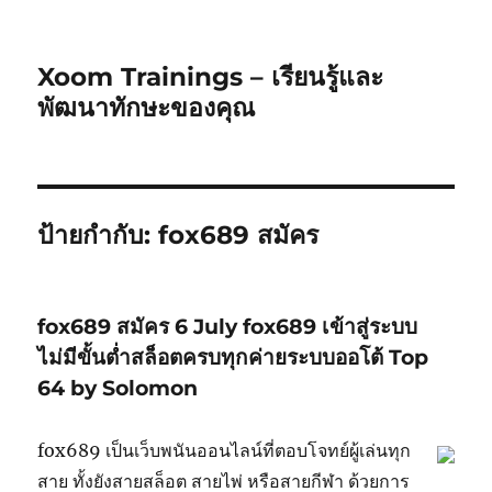
Xoom Trainings – เรียนรู้และ
พัฒนาทักษะของคุณ
ป้ายกำกับ:
fox689 สมัคร
fox689 สมัคร 6 July fox689 เข้าสู่ระบบ
ไม่มีขั้นต่ำสล็อตครบทุกค่ายระบบออโต้ Top
64 by Solomon
fox689 เป็นเว็บพนันออนไลน์ที่ตอบโจทย์ผู้เล่นทุก
สาย ทั้งยังสายสล็อต สายไพ่ หรือสายกีฬา ด้วยการ