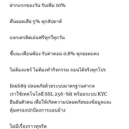
ฝากแรกของวัน รับเพิ่ม 10%
คืนยอดเสีย 5% ทุกสัปดาห์
แจกเครดิตเล่นฟรีทุกวี่ทุกวัน
ชี้แนะเพื่อนพ้อง รับค่าคอม 0.8% ทุกยอดแทง
ไม่ต้องแชร์ ไม่ต้องทำกิจกรรม ถอนได้จริงทุกโปร
fox689 ปลอดภัยด้วยระบบมาตรฐานสากล
เราใช้เทคโนโลยี SSL 256-bit พร้อมระบบ KYC
ยืนยันตัวตน เพื่อให้เกิดความปลอดภัยของข้อมูลและ
คุ้มครองปกป้องการแอบอ้าง
ไม่มีเรื่องราวทุจริต