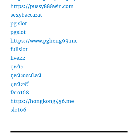
https://pussy888win.com
sexybaccarat
pg slot
pgslot
https://www.pgheng99.me
fullslot
live22
ดูหนัง
ดูหนังออนไลน์
ดูหนังฟรี
faro168
https://hongkong456.me
slot66