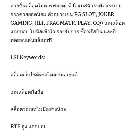
สายปั่นสล็อตไม่ควรพลาด! ที่ fox689 เราคัดสรรเกม
จากค่ายยอดนิยม ตัวอย่างเช่น PG SLOT, JOKER
GAMING, JILI, PRAGMATIC PLAY, CQ9 เกมสล็อต
แตกบ่อย โบนัสเข้าไว รองรับการ ซื้อฟรีสปิน และก็
ทดสอบเล่นสล็อตฟรี
LSI Keywords:
สล็อตเว็บไซต์ตรงไม่ผ่านเอเย่นต์
เกมสล็อตมือถือ
สล็อตวอเลทไม่มีอย่างน้อย
RTP สูง แตกบ่อย