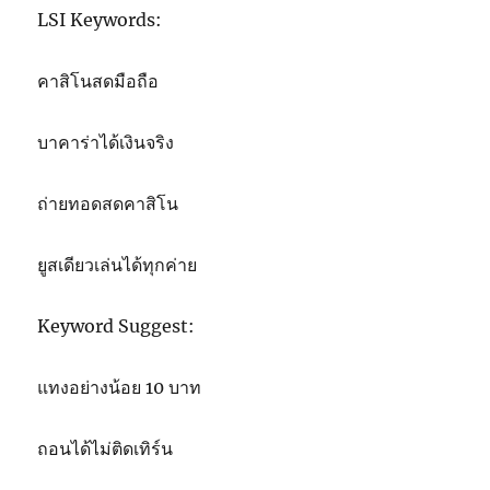
LSI Keywords:
คาสิโนสดมือถือ
บาคาร่าได้เงินจริง
ถ่ายทอดสดคาสิโน
ยูสเดียวเล่นได้ทุกค่าย
Keyword Suggest:
แทงอย่างน้อย 10 บาท
ถอนได้ไม่ติดเทิร์น