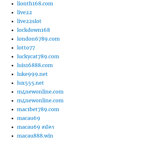
lionth168.com
live22
live22slot
lockdown168
london6789.com
lotto77
luckycat789.com
luis16888.com
luke999.net
lux555.net
m4newonline.com
m4newonline.com
mac1bet789.com
macau69
macau69 สมัคร
macau888.win