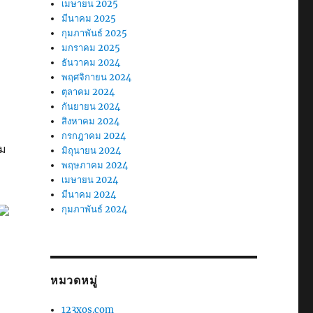
เมษายน 2025
มีนาคม 2025
กุมภาพันธ์ 2025
มกราคม 2025
ธันวาคม 2024
พฤศจิกายน 2024
ตุลาคม 2024
กันยายน 2024
สิงหาคม 2024
กรกฎาคม 2024
วม
มิถุนายน 2024
พฤษภาคม 2024
เมษายน 2024
มีนาคม 2024
กุมภาพันธ์ 2024
หมวดหมู่
123xos.com