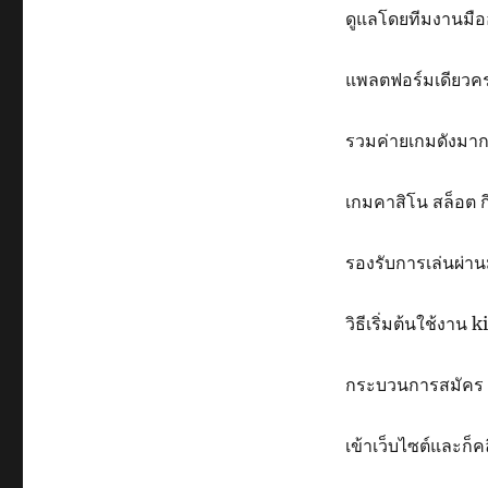
ดูแลโดยทีมงานมืออ
แพลตฟอร์มเดียวค
รวมค่ายเกมดังมากยิ
เกมคาสิโน สล็อต ก
รองรับการเล่นผ่าน
วิธีเริ่มต้นใช้งาน
กระบวนการสมัคร
เข้าเว็บไซต์และก็ค