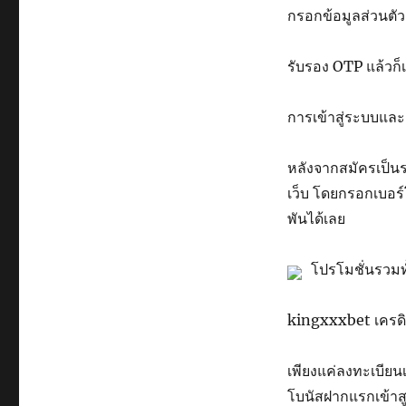
กรอกข้อมูลส่วนตัว
รับรอง OTP แล้วก็เ
การเข้าสู่ระบบแล
หลังจากสมัครเป็น
เว็บ โดยกรอกเบอร์โ
พันได้เลย
โปรโมชั่นรวมท
kingxxxbet เครดิ
เพียงแค่ลงทะเบียนเ
โบนัสฝากแรกเข้าสูง