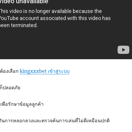
ต้องเลือก
kingxxxbet เข้าสู่ระบบ
ก็ปลอดภัย
พื่อรักษาข้อมูลลูกค้า
กันการหลอกลวงและตรวจค้นการเล่นที่ไม่ดีเหมือนปกติ