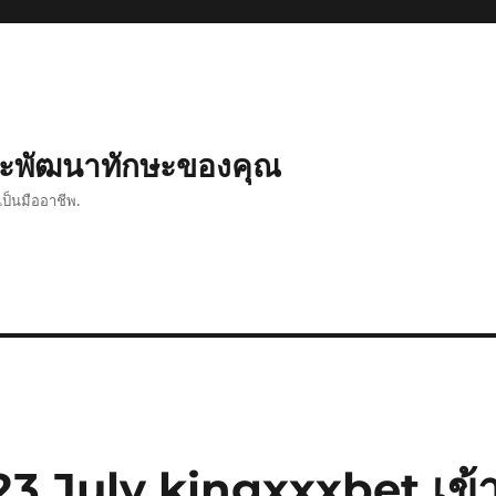
ละพัฒนาทักษะของคุณ
ป็นมืออาชีพ.
23 July kingxxxbet เข้