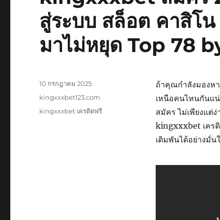
สู่ระบบ สล็อต คาสิโ
มาไม่หยุด Top 78 b
เขียน
10 กรกฎาคม 2025
ถ้าคุณกำลังมองหา
เมื่อ
หมวด
kingxxxbet123.com
เหนือคนไหนกันแน
หมู่
ป้าย
kingxxxbet เครดิตฟรี
สมัคร ไม่เพียงแต่ง
กำกับ
kingxxxbet เครดิ
เดิมพันได้อย่างมั่น