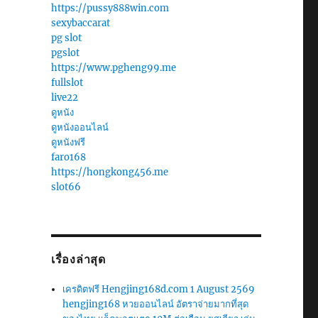
https://pussy888win.com
sexybaccarat
pg slot
pgslot
https://www.pgheng99.me
fullslot
live22
ดูหนัง
ดูหนังออนไลน์
ดูหนังฟรี
faro168
https://hongkong456.me
slot66
เรื่องล่าสุด
เครดิตฟรี Hengjing168d.com 1 August 2569
hengjing168 หวยออนไลน์ อัตราจ่ายมากที่สุด