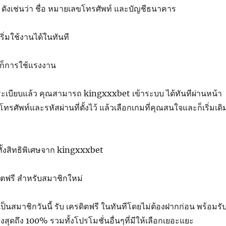
 ดังเช่นว่า ชื่อ หมายเลขโทรศัพท์ และบัญชีธนาคาร
ริ่มใช้งานได้ในทันที
ะก็การใช้แรงงาน
ระเบียบแล้ว คุณสามารถ kingxxxbet เข้าระบบ ได้ทันทีผ่านหน้า
ทรศัพท์และรหัสผ่านที่ตั้งไว้ แล้วเลือกเกมที่คุณสนใจและก็เริ่มเดิ
ั้งสิทธิพิเศษจาก kingxxxbet
ตฟรี สำหรับสมาชิกใหม่
ป็นสมาชิกวันนี้ รับ เครดิตฟรี ในทันทีโดยไม่ต้องฝากก่อน พร้อมรั
สุดถึง 100% รวมทั้งโปรโมชั่นอื่นๆที่มีให้เลือกเยอะแยะ