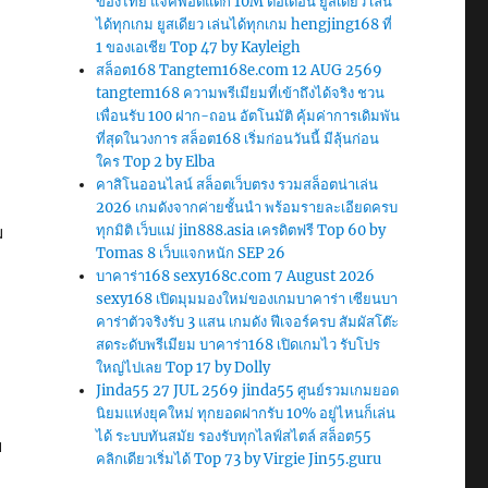
ของไทย แจ็คพอตแตก 10M ต่อเดือน ยูสเดียว เล่น
ได้ทุกเกม ยูสเดียว เล่นได้ทุกเกม hengjing168 ที่
1 ของเอเชีย Top 47 by Kayleigh
สล็อต168 Tangtem168e.com 12 AUG 2569
tangtem168 ความพรีเมียมที่เข้าถึงได้จริง ชวน
เพื่อนรับ 100 ฝาก-ถอน อัตโนมัติ คุ้มค่าการเดิมพัน
ที่สุดในวงการ สล็อต168 เริ่มก่อนวันนี้ มีลุ้นก่อน
ใคร Top 2 by Elba
คาสิโนออนไลน์ สล็อตเว็บตรง รวมสล็อตน่าเล่น
2026 เกมดังจากค่ายชั้นนำ พร้อมรายละเอียดครบ
ม
ทุกมิติ เว็บแม่ jin888.asia เครดิตฟรี Top 60 by
Tomas 8 เว็บแจกหนัก SEP 26
บาคาร่า168 sexy168c.com 7 August 2026
sexy168 เปิดมุมมองใหม่ของเกมบาคาร่า เซียนบา
คาร่าตัวจริงรับ 3 แสน เกมดัง ฟีเจอร์ครบ สัมผัสโต๊ะ
สดระดับพรีเมียม บาคาร่า168 เปิดเกมไว รับโปร
ใหญ่ไปเลย Top 17 by Dolly
Jinda55 27 JUL 2569 jinda55 ศูนย์รวมเกมยอด
นิยมแห่งยุคใหม่ ทุกยอดฝากรับ 10% อยู่ไหนก็เล่น
ได้ ระบบทันสมัย รองรับทุกไลฟ์สไตล์ สล็อต55
บ
คลิกเดียวเริ่มได้ Top 73 by Virgie Jin55.guru