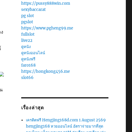
https://pussy888win.com
sexybaccarat
pg slot
pgslot
https://www.pgheng99.me
อง
fullslot
live22
ดูหนัง
์
ดูหนังออนไลน์
ดูหนังฟรี
faro168
https://hongkong456.me
slot66
่น
เรื่องล่าสุด
เครดิตฟรี Hengjing168d.com 1 August 2569
hengjing168 หวยออนไลน์ อัตราจ่ายมากที่สุด