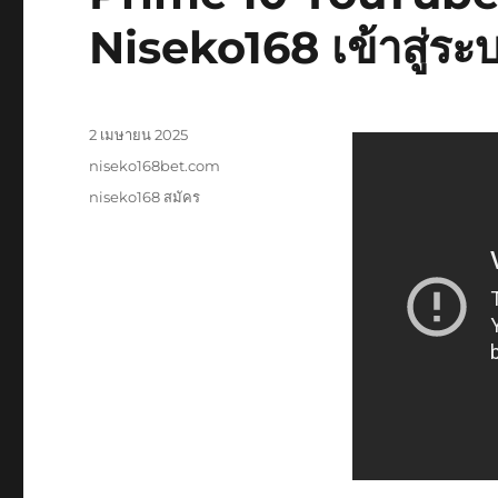
Niseko168 เข้าสู่ระ
เขียน
2 เมษายน 2025
เมื่อ
หมวด
niseko168bet.com
หมู่
ป้าย
niseko168 สมัคร
กำกับ