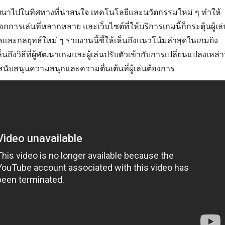
ฒนาไปในทิศทางที่น่าสนใจ เทคโนโลยีและนวัตกรรมใหม่ ๆ ทำให้
การเล่นที่หลากหลาย และเว็บไซต์ที่ให้บริการเกมนี้ก็กระตุ้นผู้เล่
ละกลยุทธ์ใหม่ ๆ รายงานนี้ชี้ให้เห็นถึงแนวโน้มล่าสุดในเกมยิง
ถึงวิธีที่ผู้พัฒนาเกมและผู้เล่นปรับตัวเข้ากับการเปลี่ยนแปลงเหล่าน
สนับสนุนความสนุกและความตื่นเต้นที่ผู้เล่นต้องการ