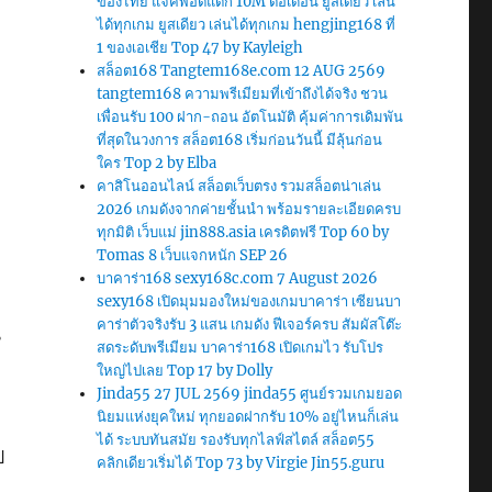
ของไทย แจ็คพอตแตก 10M ต่อเดือน ยูสเดียว เล่น
ได้ทุกเกม ยูสเดียว เล่นได้ทุกเกม hengjing168 ที่
1 ของเอเชีย Top 47 by Kayleigh
สล็อต168 Tangtem168e.com 12 AUG 2569
tangtem168 ความพรีเมียมที่เข้าถึงได้จริง ชวน
เพื่อนรับ 100 ฝาก-ถอน อัตโนมัติ คุ้มค่าการเดิมพัน
ที่สุดในวงการ สล็อต168 เริ่มก่อนวันนี้ มีลุ้นก่อน
ใคร Top 2 by Elba
คาสิโนออนไลน์ สล็อตเว็บตรง รวมสล็อตน่าเล่น
2026 เกมดังจากค่ายชั้นนำ พร้อมรายละเอียดครบ
ทุกมิติ เว็บแม่ jin888.asia เครดิตฟรี Top 60 by
Tomas 8 เว็บแจกหนัก SEP 26
บาคาร่า168 sexy168c.com 7 August 2026
sexy168 เปิดมุมมองใหม่ของเกมบาคาร่า เซียนบา
คาร่าตัวจริงรับ 3 แสน เกมดัง ฟีเจอร์ครบ สัมผัสโต๊ะ
น
สดระดับพรีเมียม บาคาร่า168 เปิดเกมไว รับโปร
ใหญ่ไปเลย Top 17 by Dolly
Jinda55 27 JUL 2569 jinda55 ศูนย์รวมเกมยอด
นิยมแห่งยุคใหม่ ทุกยอดฝากรับ 10% อยู่ไหนก็เล่น
ได้ ระบบทันสมัย รองรับทุกไลฟ์สไตล์ สล็อต55
ป
คลิกเดียวเริ่มได้ Top 73 by Virgie Jin55.guru