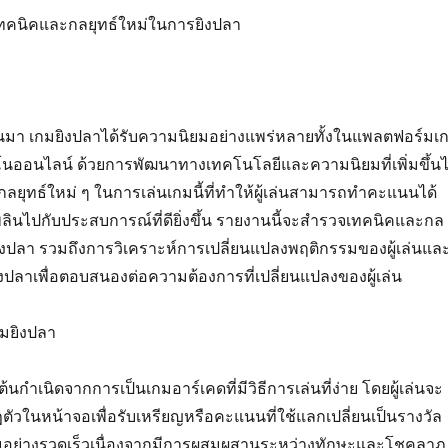
บเทคนิคและกลยุทธ์ใหม่ในการยิงปลา
่านมา เกมยิงปลาได้รับความนิยมอย่างแพร่หลายทั้งในแพลตฟอร์มเ
นออนไลน์ ด้วยการพัฒนาทางเทคโนโลยีและความนิยมที่เพิ่มขึ้นไ
ลยุทธ์ใหม่ ๆ ในการเล่นเกมนี้ที่ทำให้ผู้เล่นสามารถทำคะแนนได้
ลินไปกับประสบการณ์ที่ดียิ่งขึ้น รายงานนี้จะสำรวจเทคนิคและกล
ิงปลา รวมถึงการวิเคราะห์การเปลี่ยนแปลงพฤติกรรมของผู้เล่นแล
งปลาเพื่อตอบสนองต่อความต้องการที่เปลี่ยนแปลงของผู้เล่น
มยิงปลา
ต้นกำเนิดจากการเป็นเกมอาร์เคดที่มีวิธีการเล่นที่ง่าย โดยผู้เล่นจะ
ฏตัวในหน้าจอเพื่อรับเหรียญหรือคะแนนที่ใช้แลกเปลี่ยนเป็นรางวัล
มอย่างรวดเร็วเนื่องจากมีการผสมผสานระหว่างทักษะและโชคลาภ