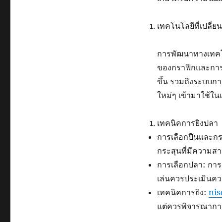
เทคโนโลยีที่เปลี่
การพัฒนาทางเทคโน
ของกราฟิกและการเ
ขึ้น รวมถึงระบบกา
ใหม่ๆ เข้ามาใช้ใน
เทคนิคการยิงปลา
การเลือกปืนและกระ
กระสุนที่มีความส
การเลือกปลา: การเ
เล่นควรประเมินคว
เทคนิคการยิง:
nis
แต่ควรพิจารณาการ