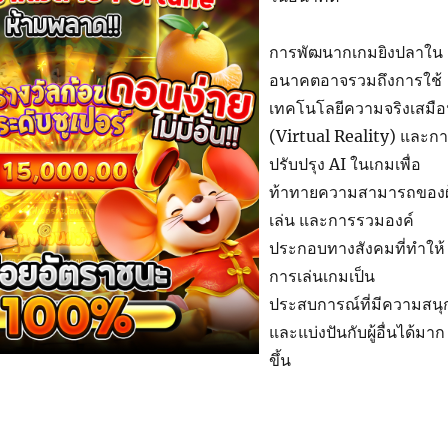
การพัฒนากเกมยิงปลาใน
อนาคตอาจรวมถึงการใช้
เทคโนโลยีความจริงเสมื
(Virtual Reality) และก
ปรับปรุง AI ในเกมเพื่อ
ท้าทายความสามารถของผู
เล่น และการรวมองค์
ประกอบทางสังคมที่ทำให้
การเล่นเกมเป็น
ประสบการณ์ที่มีความสนุ
และแบ่งปันกับผู้อื่นได้มาก
ขึ้น