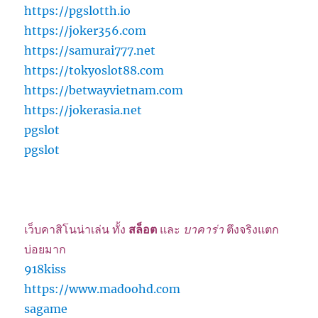
https://pgslotth.io
https://joker356.com
https://samurai777.net
https://tokyoslot88.com
https://betwayvietnam.com
https://jokerasia.net
pgslot
pgslot
เว็บคาสิโนน่าเล่น ทั้ง
สล็อต
และ
บาคาร่า
ตึงจริงแตก
บ่อยมาก
918kiss
https://www.madoohd.com
sagame