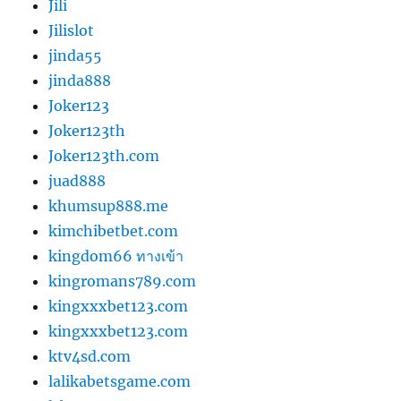
Jili
Jilislot
jinda55
jinda888
Joker123
Joker123th
Joker123th.com
juad888
khumsup888.me
kimchibetbet.com
kingdom66 ทางเข้า
kingromans789.com
kingxxxbet123.com
kingxxxbet123.com
ktv4sd.com
lalikabetsgame.com