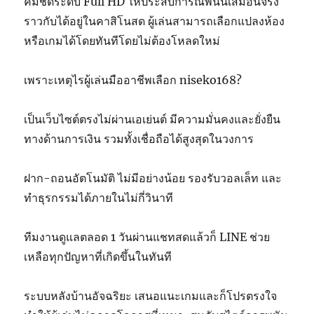
คมชัดระดับ Full HD ให้ประสบการณ์พนันเสมือนจริง
ราวกับได้อยู่ในคาสิโนสด ผู้เล่นสามารถเลือกแปลงห้อง
หรือเกมได้โดยทันทีโดยไม่ต้องโหลดใหม่
เพราะเหตุไรผู้เล่นมืออาชีพเลือก niseko168?
เป็นเว็บไซต์ตรงไม่ผ่านเอเย่นต์ มีความมั่นคงและยั่งยืน
ทางด้านการเงิน รวมทั้งเชื่อถือได้สูงสุดในวงการ
ฝาก-ถอนอัตโนมัติ ไม่มีอย่างน้อย รองรับวอลเล็ท และ
ทำธุรกรรมได้ภายในไม่กี่วินาที
ทีมงานดูแลตลอด 1 วันผ่านแชทสดแล้วก็ LINE ช่วย
เหลือทุกปัญหาที่เกิดขึ้นในทันที
ระบบหลังบ้านอัจฉริยะ เสนอแนะเกมและก็โปรตรงใจ