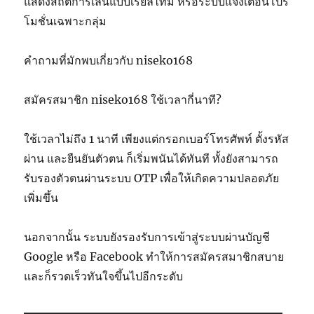
แสดงสถิติการเล่นแบบเรียลไทม์ หรือระบบแจ้งเตือนโปร
โมชั่นเฉพาะกลุ่ม
คำถามที่มักพบเกี่ยวกับ niseko168
สมัครสมาชิก niseko168 ใช้เวลากี่นาที?
ใช้เวลาไม่ถึง 1 นาที เพียงแต่กรอกเบอร์โทรศัพท์ ตั้งรหัส
ผ่าน และยืนยันตัวตน ก็เริ่มพนันได้ทันที ทั้งยังสามารถ
รับรองตัวตนผ่านระบบ OTP เพื่อให้เกิดความปลอดภัย
เพิ่มขึ้น
นอกจากนั้น ระบบยังรองรับการเข้าสู่ระบบผ่านบัญชี
Google หรือ Facebook ทำให้การสมัครสมาชิกสบาย
และก็รวดเร็วทันใจขึ้นไปอีกระดับ