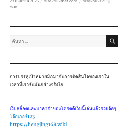
เขียน
หมวด
ป้าย
28 มิถุนายน 2025
niseko168bet.com
niseko168 เข้าสู่
เมื่อ
หมู่
กำกับ
ระบบ
ค้นห
ค้นหา:
การบรรลุเป้าหมายมักมากับการตัดสินใจของเราใน
เวลาที่เรารับมันอย่างจริงใจ
เว็บสล็อตและบาคาร่าของโครตดีเว็บนี้เล่นแล้วรวยจัดๆ
โจ๊กเกอร์123
https://hengjing168.wiki