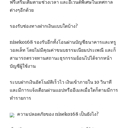
ฟรีเสริมเติมตามช่วงเวลา และอีเวนต์พิเศษในเทศกาล
ต่างๆอีกด้วย
รองรับช่องทางฝากเงินแบบใดบ้าง?
niseko168 รองรับอีกทั้งโอนผ่านบัญชีธนาคารและทรู
วอลเล็ท โดยไม่มีคุณค่าขนบธรรมเนียมประเพณี และก็
สามารถตรวจทานสถานะธุรกรรมย้อนไปได้จากหน้า
บัญชีผู้ใช้งาน
ระบบฝากเงินอัตโนมัติเร็วไว เงินเข้าภายใน 10 วินาที
และมีการแจ้งเตือนผ่านแอปหรืออีเมลเมื่อใดก็ตามมีการ
ทำรายการ
ความปลอดภัยของ niseko168 เป็นยังไง?