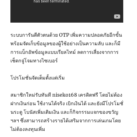
ระบบการันตีตัวตนด้วย OTP เพิ่มความปลอดภัยอีกขั้น
พร้อมจัดเก็บข้อมูลของผู้ใช้อย่างเป็นความลับ และก็มี
การแบ็กอัพข้อมูลแบบเรียลไทม์ ลดการเสี่ยงจากการ
เช็ดกจู่โจมทางไซเบอร์
โปรโมชั่นจัดเต็มตั้งแต่เริ่ม
สมาชิกใหม่รับทันที niseko168 เครดิตฟรี โดยไม่ต้อง
ฝากเงินก่อน ใช้งานได้จริง เบิกเงินได้ และยังมีโปรโมชั่
นระดู โบนัสเพิ่มเติมเงิน และก็กิจกรรมแจกของขวัญ
ฯลฯ ซึ่งสามารถสร้างรายได้เสริมจากการเล่นเกมโดย
ไม่ต้องลงทุนเพิ่ม