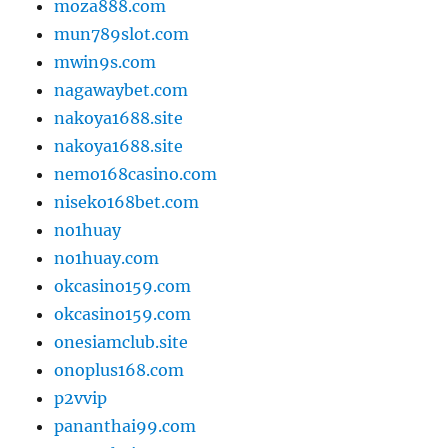
moza888.com
mun789slot.com
mwin9s.com
nagawaybet.com
nakoya1688.site
nakoya1688.site
nemo168casino.com
niseko168bet.com
no1huay
no1huay.com
okcasino159.com
okcasino159.com
onesiamclub.site
onoplus168.com
p2vvip
pananthai99.com