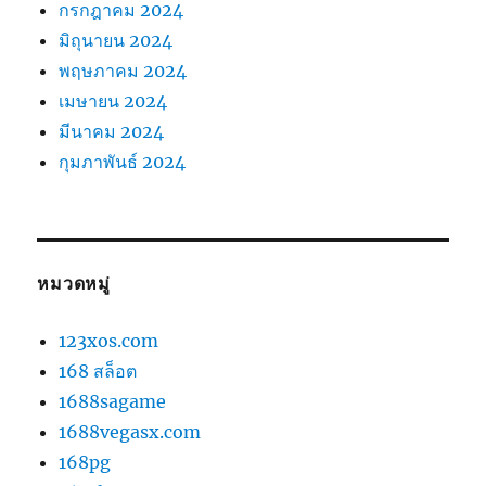
กรกฎาคม 2024
มิถุนายน 2024
พฤษภาคม 2024
เมษายน 2024
มีนาคม 2024
กุมภาพันธ์ 2024
หมวดหมู่
123xos.com
168 สล็อต
1688sagame
1688vegasx.com
168pg