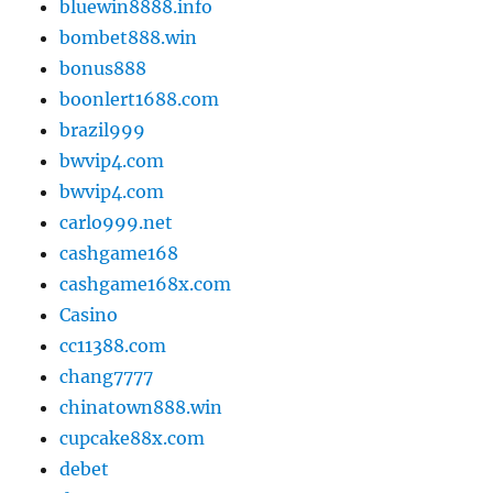
bluewin8888.info
bombet888.win
bonus888
boonlert1688.com
brazil999
bwvip4.com
bwvip4.com
carlo999.net
cashgame168
cashgame168x.com
Casino
cc11388.com
chang7777
chinatown888.win
cupcake88x.com
debet