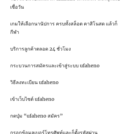
เชื่อวัน
เกมให้เลือกนานัปการ ครบทั้งสล็อต คาสิโนสด แล้วก็
กีฬา
บริการลูกค้าตลอด 24 ชั่วโมง
กระบวนการสมัครและเข้าสู่ระบบ ufaheno
วิธีลงทะเบียน ufaheno
เข้าเว็บไซต์ ufaheno
กดปุ่ม “ufaheno สมัคร”
กรอกข้อมูลเบอร์โทรศัพท์และก็ตั้งรหัสผ่าน