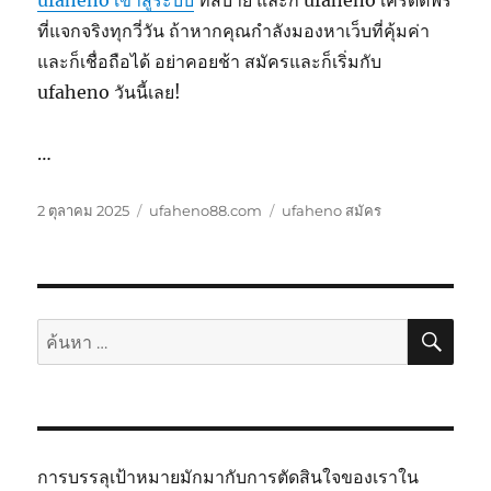
ufaheno เข้าสู่ระบบ
ที่สบาย และก็ ufaheno เครดิตฟรี
ที่แจกจริงทุกวี่วัน ถ้าหากคุณกำลังมองหาเว็บที่คุ้มค่า
และก็เชื่อถือได้ อย่าคอยช้า สมัครและก็เริ่มกับ
ufaheno วันนี้เลย!
…
เขียน
หมวด
ป้าย
2 ตุลาคม 2025
ufaheno88.com
ufaheno สมัคร
เมื่อ
หมู่
กำกับ
ค้นห
ค้นหา:
การบรรลุเป้าหมายมักมากับการตัดสินใจของเราใน