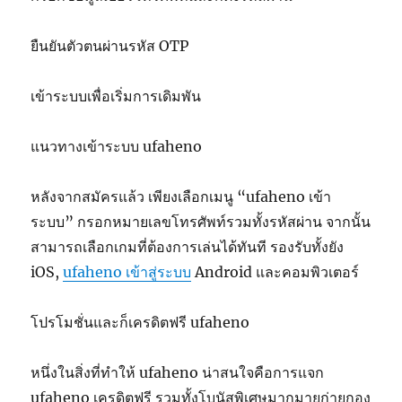
ยืนยันตัวตนผ่านรหัส OTP
เข้าระบบเพื่อเริ่มการเดิมพัน
แนวทางเข้าระบบ ufaheno
หลังจากสมัครแล้ว เพียงเลือกเมนู “ufaheno เข้า
ระบบ” กรอกหมายเลขโทรศัพท์รวมทั้งรหัสผ่าน จากนั้น
สามารถเลือกเกมที่ต้องการเล่นได้ทันที รองรับทั้งยัง
iOS,
ufaheno เข้าสู่ระบบ
Android และคอมพิวเตอร์
โปรโมชั่นและก็เครดิตฟรี ufaheno
หนึ่งในสิ่งที่ทำให้ ufaheno น่าสนใจคือการแจก
ufaheno เครดิตฟรี รวมทั้งโบนัสพิเศษมากมายก่ายกอง