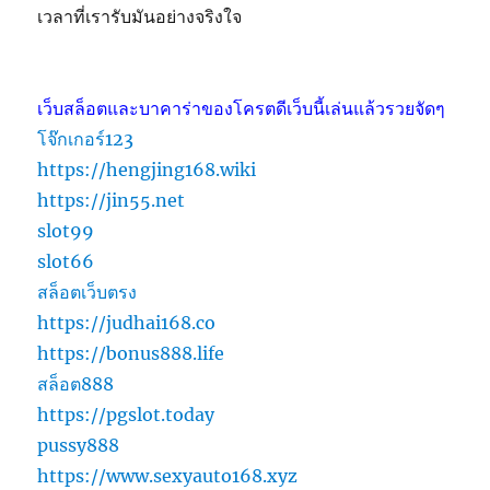
เวลาที่เรารับมันอย่างจริงใจ
เว็บสล็อตและบาคาร่าของโครตดีเว็บนี้เล่นแล้วรวยจัดๆ
โจ๊กเกอร์123
https://hengjing168.wiki
https://jin55.net
slot99
slot66
สล็อตเว็บตรง
https://judhai168.co
https://bonus888.life
สล็อต888
https://pgslot.today
pussy888
https://www.sexyauto168.xyz