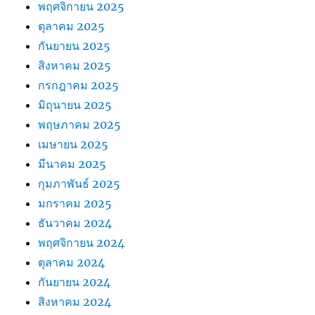
พฤศจิกายน 2025
ตุลาคม 2025
กันยายน 2025
สิงหาคม 2025
กรกฎาคม 2025
มิถุนายน 2025
พฤษภาคม 2025
เมษายน 2025
มีนาคม 2025
กุมภาพันธ์ 2025
มกราคม 2025
ธันวาคม 2024
พฤศจิกายน 2024
ตุลาคม 2024
กันยายน 2024
สิงหาคม 2024