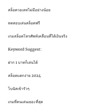
สล็อตวอเลทไม่มีอย่างน้อย
ทดสอบเล่นสล็อตฟรี
เกมสล็อตโทรศัพท์เคลื่อนที่ได้เงินจริง
Keyword Suggest:
ฝาก 1 บาทก็เล่นได้
สล็อตแตกง่าย 2024
โบนัสเข้ารัวๆ
เกมที่คนเล่นเยอะที่สุด