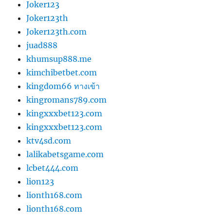
Joker123
Joker123th
Joker123th.com
juad888
khumsup888.me
kimchibetbet.com
kingdom66 ทางเข้า
kingromans789.com
kingxxxbet123.com
kingxxxbet123.com
ktv4sd.com
lalikabetsgame.com
lcbet444.com
lion123
lionth168.com
lionth168.com