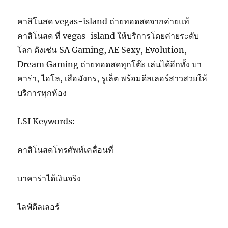
คาสิโนสด vegas-island ถ่ายทอดสดจากค่ายแท้
คาสิโนสด ที่ vegas-island ให้บริการโดยค่ายระดับ
โลก ดังเช่น SA Gaming, AE Sexy, Evolution,
Dream Gaming ถ่ายทอดสดทุกโต๊ะ เล่นได้อีกทั้ง บา
คาร่า, ไฮโล, เสือมังกร, รูเล็ต พร้อมดีลเลอร์สาวสวยให้
บริการทุกห้อง
LSI Keywords:
คาสิโนสดโทรศัพท์เคลื่อนที่
บาคาร่าได้เงินจริง
ไลฟ์ดีลเลอร์