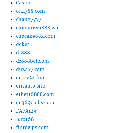
Casino
cc11388.com
chang7777
chinatown888.win
cupcake88x.com
debet
dr888
dr888bet.com
du2477.com
enjoy24.fun
erisauto.site
etbet16888.com
eu369clubs.com
FAFA123
faro168
finnivips.com