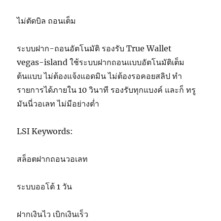
ไม่ตัดบิล ถอนเต็ม
ระบบฝาก-ถอนอัตโนมัติ รองรับ True Wallet
vegas-island ใช้ระบบฝากถอนแบบอัตโนมัติเต็ม
ต้นแบบ ไม่ต้องแจ้งแอดมิน ไม่ต้องรอคอยสลิป ทำ
รายการได้ภายใน 10 วินาที รองรับทุกแบงค์ และก็ ทรู
มันนี่วอเลท ไม่มีอย่างต่ำ
LSI Keywords:
สล็อตฝากถอนวอเลท
ระบบออโต้ 1 วัน
ฝากเงินไว เบิกเงินเร็ว