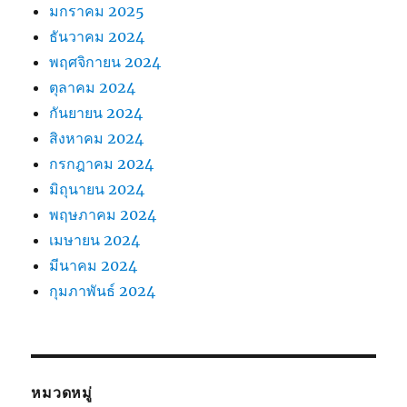
มกราคม 2025
ธันวาคม 2024
พฤศจิกายน 2024
ตุลาคม 2024
กันยายน 2024
สิงหาคม 2024
กรกฎาคม 2024
มิถุนายน 2024
พฤษภาคม 2024
เมษายน 2024
มีนาคม 2024
กุมภาพันธ์ 2024
หมวดหมู่