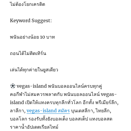
ไม่ต้องโยกเครดิต
Keyword Suggest:
พนันอย่างน้อย 10 บาท
ถอนได้ไม่ติดเทิร์น
เล่นได้ทุกค่ายในยูสเดียว
vegas-island พนันบอลออนไลน์ครบทุกคู่
คอกีฬาไม่สมควรพลาดกับ พนันบอลออนไลน์ vegas-
island เปิดให้แทงครบทุกลีกทั่วโลก อีกทั้ง พรีเมียร์ลีก,
ลาลีกา,
vegas-island สมัคร
บุนเดสลีกา, ไทยลีก,
บอลโลก รองรับทั้งยังบอลเต็ง บอลสเต็ป แทงบอลสด
ราคาน้ำอัปเดตเรียลไทม์