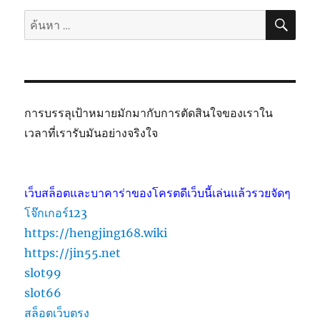
ค้นห
ค้นหา:
การบรรลุเป้าหมายมักมากับการตัดสินใจของเราใน
เวลาที่เรารับมันอย่างจริงใจ
เว็บสล็อตและบาคาร่าของโครตดีเว็บนี้เล่นแล้วรวยจัดๆ
โจ๊กเกอร์123
https://hengjing168.wiki
https://jin55.net
slot99
slot66
สล็อตเว็บตรง