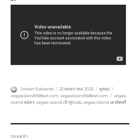
ผู้
เขียน
รูป
หมวด
Jordan Edwards
22 พฤษภาคม 2025
พูดคุย
เขียน
เมื่อ
แบบ
หมู่
ป้าย
vegasisland168bet.com
,
vegasisland168bet.com
vegas-
เรื่อง
กำกับ
island สมัคร
,
vegas-island เข้าสู่ระบบ
,
vegas-island เครดิตฟรี
แนะแนว
ก่อนหน้า