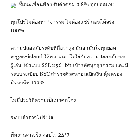
ชี้แนะเพื่อนพ้อง รับค่าคอม 0.8% ทุกยอดแทง
ทุกโปรไม่ต้องทำกิจกรรม ไม่ต้องแชร์ ถอนได้จริง
100%
ความปลอดภัยระดับที่ถือว่าสูง มั่นอกมั่นใจทุกยอด
vegas-island ให้ความเอาใจใส่กับความปลอดภัยของ
ผู้เล่น ใช้ระบบ SSL 256-bit เข้ารหัสทุกธุรกรรม และมี
ระบบระเบียบ KYC สำรวจตัวตนก่อนเบิกเงิน คุ้มครอง
มิจฉาชีพ 100%
ไม่มีประวัติความเป็นมาคดโกง
ระบบสำรวจโปร่งใส
ทีมงานคนจริง ตอบไว 24/7