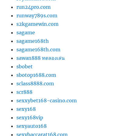
run24pro.com
runway789s.com
s2kgamewin.com
sagame
sagame168th
sagame168th.com
sawan888 ทดลองเล่น
sbobet
sbotop1688.com
sclass8888.com
scr888
sexxybet168-casino.com
sexy168
sexy168vip
sexyauto168
sexybaccarat168.com