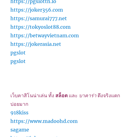
https://pgslotth.io
https://joker356.com
https://samurai777.net
https://tokyoslot88.com
https://betwayvietnam.com
https://jokerasia.net
pgslot
pgslot
เว็บคาสิโนน่าเล่น ทั้ง
สล็อต
และ
บาคาร่า
ตึงจริงแตก
บ่อยมาก
918kiss
https://www.madoohd.com
sagame