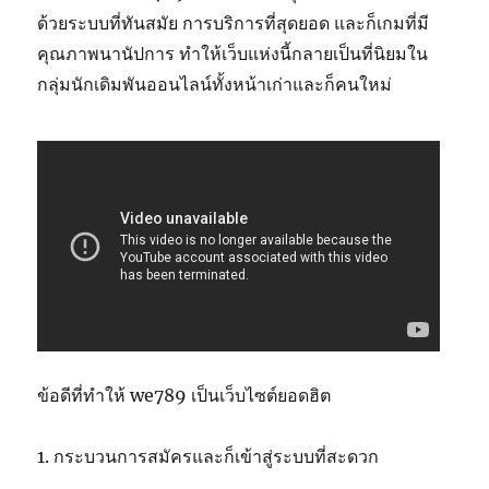
ด้วยระบบที่ทันสมัย การบริการที่สุดยอด และก็เกมที่มี
คุณภาพนานัปการ ทำให้เว็บแห่งนี้กลายเป็นที่นิยมใน
กลุ่มนักเดิมพันออนไลน์ทั้งหน้าเก่าและก็คนใหม่
ข้อดีที่ทำให้ we789 เป็นเว็บไซต์ยอดฮิต
1. กระบวนการสมัครและก็เข้าสู่ระบบที่สะดวก