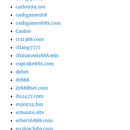
carlo999.net
cashgame168
cashgame168x.com
Casino
cc11388.com
chang7777
chinatown888.win
cupcake88x.com
debet
dr888
dr888bet.com
du2477.com
enjoy24.fun
erisauto.site
etbet16888.com
eu369clubs.com