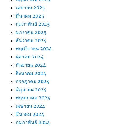
เมษายน 2025
มีนาคม 2025
กุมภาพันธ์ 2025
มกราคม 2025
ธันวาคม 2024
พฤศจิกายน 2024
ตุลาคม 2024
กันยายน 2024
สิงหาคม 2024
กรกฎาคม 2024
มิถุนายน 2024
พฤษภาคม 2024
เมษายน 2024
มีนาคม 2024
กุมภาพันธ์ 2024