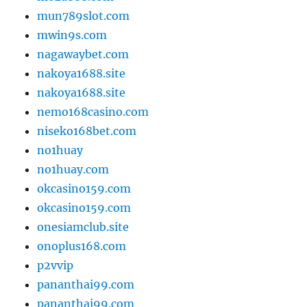
mun789slot.com
mwin9s.com
nagawaybet.com
nakoya1688.site
nakoya1688.site
nemo168casino.com
niseko168bet.com
no1huay
no1huay.com
okcasino159.com
okcasino159.com
onesiamclub.site
onoplus168.com
p2vvip
pananthai99.com
pananthai99.com