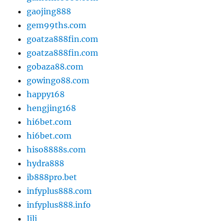
gaojing888
gem99ths.com
goatza888fin.com
goatza888fin.com
gobaza88.com
gowingo88.com
happy168
hengjing168
hi6bet.com
hi6bet.com
hiso8888s.com
hydra888
ib888pro.bet
infyplus888.com
infyplus888.info
Jili