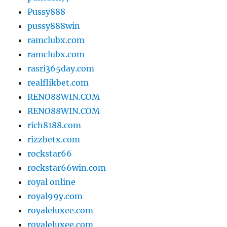
Pussy888
pussy888win
ramclubx.com
ramclubx.com
rasri365day.com
realflikbet.com
RENO88WIN.COM
RENO88WIN.COM
rich8188.com
rizzbetx.com
rockstar66
rockstar66win.com
royal online
royal99y.com
royaleluxee.com
royaleluxee.com