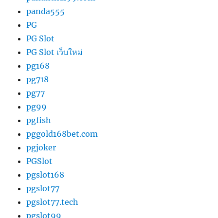
panda555
PG
PG Slot
PG Slot เว็บใหม่
pg168
pg718
pg77
pg99
pgfish
pggold168bet.com
pgjoker
PGSlot
pgslot168
pgslot77
pgslot77.tech
pgslot99