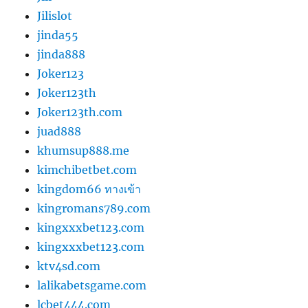
Jilislot
jinda55
jinda888
Joker123
Joker123th
Joker123th.com
juad888
khumsup888.me
kimchibetbet.com
kingdom66 ทางเข้า
kingromans789.com
kingxxxbet123.com
kingxxxbet123.com
ktv4sd.com
lalikabetsgame.com
lcbet444.com