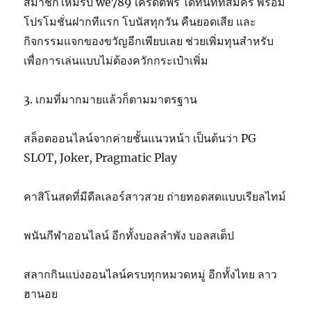
สมาชิกใหม่รับ we789 เครดิตฟรี ได้ทันทีที่สมัคร พร้อม
โปรโมชั่นฝากทีแรก โบนัสทุกวัน คืนยอดเสีย และ
กิจกรรมแจกของขวัญอีกเพียบเลย ช่วยเพิ่มทุนสำหรับ
เพื่อการเล่นแบบไม่ต้องควักกระเป๋าเพิ่ม
3. เกมที่มากมายแล้วก็ตามมาตรฐาน
สล็อตออนไลน์จากค่ายชั้นแนวหน้า เป็นต้นว่า PG
SLOT, Joker, Pragmatic Play
คาสิโนสดที่มีดีลเลอร์สาวสวย ถ่ายทอดสดแบบเรียลไทม์
พนันกีฬาออนไลน์ อีกทั้งบอลลำพัง บอลสเต็ป
สลากกินแบ่งออนไลน์ครบทุกหมวดหมู่ อีกทั้งไทย ลาว
ฮานอย