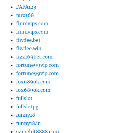
FAFA123
faro168
finnivips.com
finnivips.com
fiwdee.bet
fiwdee.win
fizz169bet.com
fortune99vip.com
fortune99vip.com
fox689ok.com
fox689ok.com
fullslot
fullslotpg
funny18
funny18.in
gamehit8888.com