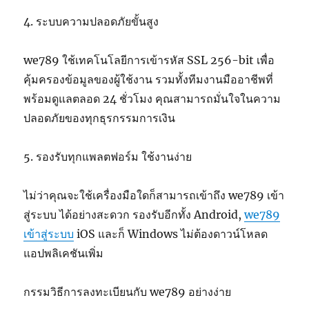
4. ระบบความปลอดภัยขั้นสูง
we789 ใช้เทคโนโลยีการเข้ารหัส SSL 256-bit เพื่อ
คุ้มครองข้อมูลของผู้ใช้งาน รวมทั้งทีมงานมืออาชีพที่
พร้อมดูแลตลอด 24 ชั่วโมง คุณสามารถมั่นใจในความ
ปลอดภัยของทุกธุรกรรมการเงิน
5. รองรับทุกแพลตฟอร์ม ใช้งานง่าย
ไม่ว่าคุณจะใช้เครื่องมือใดก็สามารถเข้าถึง we789 เข้า
สู่ระบบ ได้อย่างสะดวก รองรับอีกทั้ง Android,
we789
เข้าสู่ระบบ
iOS และก็ Windows ไม่ต้องดาวน์โหลด
แอปพลิเคชันเพิ่ม
กรรมวิธีการลงทะเบียนกับ we789 อย่างง่าย