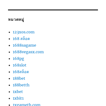
หมวดหมู่
123xos.com
168 สล็อต
1688sagame
1688vegasx.com
168pg
168slot
168สล็อต
188bet
188betth
1xbet
1xbit1
1xgameth.com