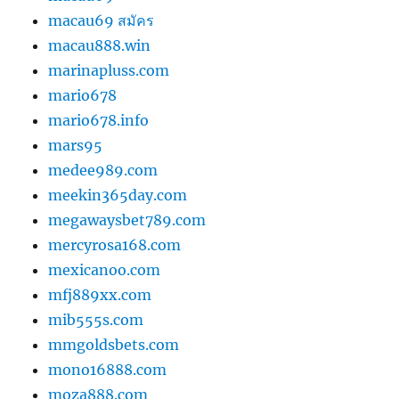
macau69 สมัคร
macau888.win
marinapluss.com
mario678
mario678.info
mars95
medee989.com
meekin365day.com
megawaysbet789.com
mercyrosa168.com
mexicanoo.com
mfj889xx.com
mib555s.com
mmgoldsbets.com
mono16888.com
moza888.com