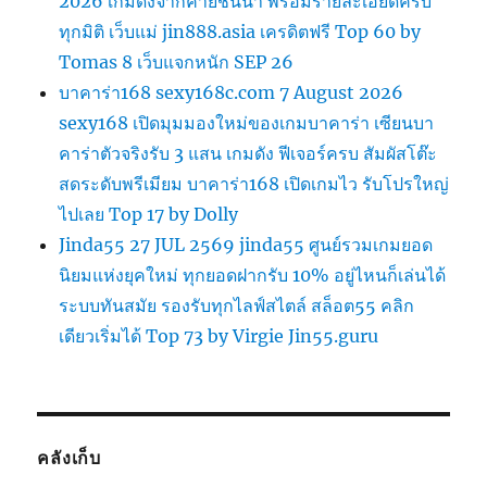
2026 เกมดังจากค่ายชั้นนำ พร้อมรายละเอียดครบ
ทุกมิติ เว็บแม่ jin888.asia เครดิตฟรี Top 60 by
Tomas 8 เว็บแจกหนัก SEP 26
บาคาร่า168 sexy168c.com 7 August 2026
sexy168 เปิดมุมมองใหม่ของเกมบาคาร่า เซียนบา
คาร่าตัวจริงรับ 3 แสน เกมดัง ฟีเจอร์ครบ สัมผัสโต๊ะ
สดระดับพรีเมียม บาคาร่า168 เปิดเกมไว รับโปรใหญ่
ไปเลย Top 17 by Dolly
Jinda55 27 JUL 2569 jinda55 ศูนย์รวมเกมยอด
นิยมแห่งยุคใหม่ ทุกยอดฝากรับ 10% อยู่ไหนก็เล่นได้
ระบบทันสมัย รองรับทุกไลฟ์สไตล์ สล็อต55 คลิก
เดียวเริ่มได้ Top 73 by Virgie Jin55.guru
คลังเก็บ