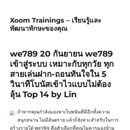
Xoom Trainings – เรียนรู้และ
พัฒนาทักษะของคุณ
we789 20 กันยายน we789
เข้าสู่ระบบ เหมาะกับทุกวัย ทุก
สายเล่นฝาก-ถอนทันใจใน 5
วินาทีโบนัสเข้าไวแบบไม่ต้อง
ลุ้น Top 14 by Lin
ถ้าหากคุณกำลังมองหาเว็บพนันที่มีอีกทั้งความ
สนุกสนาน ไม่มีอันตราย แล้วก็จังหวะสำหรับในการ
สร้างรายได้ we789 คือตัวเลือกที่คุณไม่ควรมองข้าม