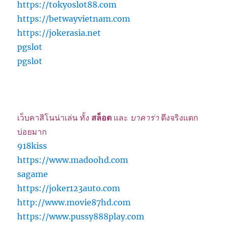
https://tokyoslot88.com
https://betwayvietnam.com
https://jokerasia.net
pgslot
pgslot
เว็บคาสิโนน่าเล่น ทั้ง
สล็อต
และ
บาคาร่า
ตึงจริงแตก
บ่อยมาก
918kiss
https://www.madoohd.com
sagame
https://joker123auto.com
http://www.movie87hd.com
https://www.pussy888play.com