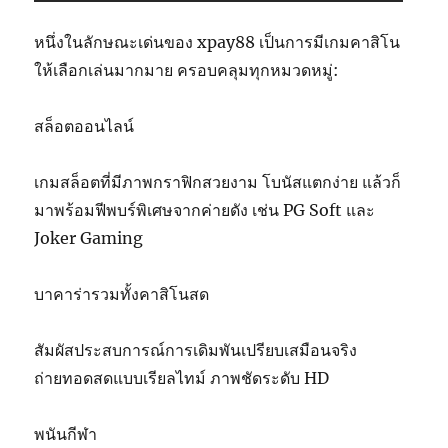
หนึ่งในลักษณะเด่นของ xpay88 เป็นการมีเกมคาสิโน
ให้เลือกเล่นมากมาย ครอบคลุมทุกหมวดหมู่:
สล็อตออนไลน์
เกมสล็อตที่มีภาพกราฟิกสวยงาม โบนัสแตกง่าย แล้วก็
มาพร้อมฟีพบร์พิเศษจากค่ายดัง เช่น PG Soft และ
Joker Gaming
บาคาร่ารวมทั้งคาสิโนสด
สัมผัสประสบการณ์การเดิมพันเปรียบเสมือนจริง
ถ่ายทอดสดแบบเรียลไทม์ ภาพชัดระดับ HD
พนันกีฬา