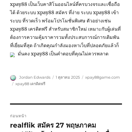
xpay88 เป็นเว็บคาสิโนออนไลน์ที่ครบวงจรและเชื่อถือ
ได้ ด้วยระบบ xpay88 สมัคร ที่ง่าย ระบบ xpay88 เข้า
ระบบ ที่รวดเร็ว พร้อมโปรโมชั่นพิเศษ ตัวอย่างเช่น
xpay88 เครดิตฟรี สำหรับสมาชิกใหม่ เหมาะกับผู้เล่นที่
ต้องการความคุ้มราคารวมทั้งประสบการณ์การเดิมพัน
ที่เยี่ยมที่สุด ถ้าเกิดคุณกำลังมองหาเว็บที่ปลอดภัยแล้วก็
มั่นคง xpay88 เป็นคำตอบที่คุณไม่ควรพลาด
ผู้
เขียน
หมวด
Jordan Edwards
1 ตุลาคม 2025
xpay88game.com
เขียน
เมื่อ
หมู่
ป้าย
xpay88 เครดิตฟรี
กำกับ
แนะแนว
ก่อนหน้า
เรื่อง
realflik สมัคร 27 พฤษภาคม
เรื่อง