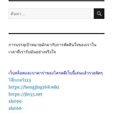
ค้นห
ค้นหา:
การบรรลุเป้าหมายมักมากับการตัดสินใจของเราใน
เวลาที่เรารับมันอย่างจริงใจ
เว็บสล็อตและบาคาร่าของโครตดีเว็บนี้เล่นแล้วรวยจัดๆ
โจ๊กเกอร์123
https://hengjing168.wiki
https://jin55.net
slot99
slot66