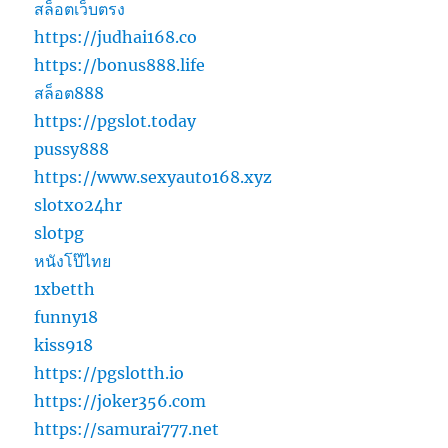
สล็อตเว็บตรง
https://judhai168.co
https://bonus888.life
สล็อต888
https://pgslot.today
pussy888
https://www.sexyauto168.xyz
slotxo24hr
slotpg
หนังโป๊ไทย
1xbetth
funny18
kiss918
https://pgslotth.io
https://joker356.com
https://samurai777.net