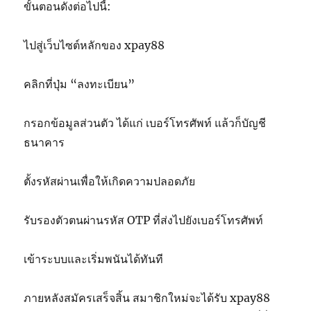
ขั้นตอนดังต่อไปนี้:
ไปสู่เว็บไซต์หลักของ xpay88
คลิกที่ปุ่ม “ลงทะเบียน”
กรอกข้อมูลส่วนตัว ได้แก่ เบอร์โทรศัพท์ แล้วก็บัญชี
ธนาคาร
ตั้งรหัสผ่านเพื่อให้เกิดความปลอดภัย
รับรองตัวตนผ่านรหัส OTP ที่ส่งไปยังเบอร์โทรศัพท์
เข้าระบบและเริ่มพนันได้ทันที
ภายหลังสมัครเสร็จสิ้น สมาชิกใหม่จะได้รับ xpay88