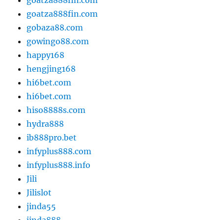
goatza888fin.com
gobaza88.com
gowingo88.com
happy168
hengjing168
hi6bet.com
hi6bet.com
hiso8888s.com
hydra888
ib888pro.bet
infyplus888.com
infyplus888.info
Jili
Jilislot
jinda55
jinda888