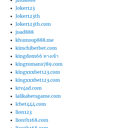
Joker123
Joker123th
Joker123th.com
juad888
khumsup888.me
kimchibetbet.com
kingdom66 ทางเข้า
kingromans789.com
kingxxxbet123.com
kingxxxbet123.com
ktv4sd.com
lalikabetsgame.com
lcbet444.com
lion123
lionth168.com
lionth168.com