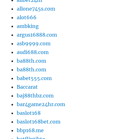
allone745s.com
alot666
ambking
argus16888.com
asb9999.com
audi688.com
ba88th.com
ba88th.com
babet555.com
Baccarat
baj88thbz.com
bar4game24hr.com
baslot168
baslot168bet.com
bbp168.me
betflixtikto