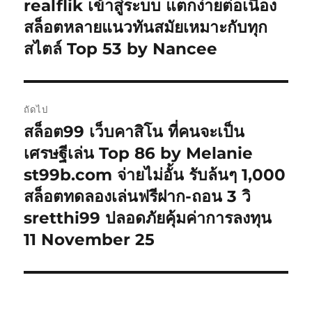
ก่อน
realflik เข้าสู่ระบบ แตกง่ายต่อเนื่อง
หน้า:
สล็อตหลายแนวทันสมัยเหมาะกับทุก
สไตล์ Top 53 by Nancee
ถัดไป
สล็อต99 เว็บคาสิโน ที่คนจะเป็น
เรื่อง
ต่อ
เศรษฐีเล่น Top 86 by Melanie
ไป:
st99b.com จ่ายไม่อั้น รับล้นๆ 1,000
สล็อตทดลองเล่นฟรีฝาก-ถอน 3 วิ
sretthi99 ปลอดภัยคุ้มค่าการลงทุน
11 November 25