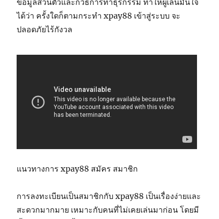
ข้อมูลส่วนตัวและก็วิธีการทำธุรกรรม ทำให้ผู้เล่นมั่นใจ
ได้ว่า ครั้งใดก็ตามกระทำ xpay88 เข้าสู่ระบบ จะ
ปลอดภัยไร้กังวล
แนวทางการ xpay88 สมัคร สมาชิก
การลงทะเบียนเป็นสมาชิกกับ xpay88 เป็นเรื่องง่ายและ
สะดวกมากมาย เหมาะกับคนที่ไม่เคยเล่นมาก่อน โดยมี