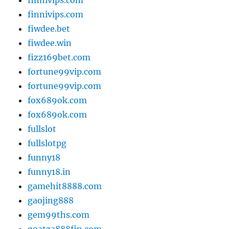
finnivips.com
fiwdee.bet
fiwdee.win
fizz169bet.com
fortune99vip.com
fortune99vip.com
fox689ok.com
fox689ok.com
fullslot
fullslotpg
funny18
funny18.in
gamehit8888.com
gaojing888
gem99ths.com
goatza888fin.com