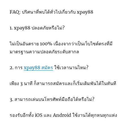
FAQ: ปริศนาที่พบได้ทั่วไปเกี่ยวกับ xpay88
1. xpay88 ปลอดภัยหรือไม่?
ไม่เป็นอันตราย 100% เนื่องจากว่าเป็นเว็บไซต์ตรงที่มี
มาตรฐานความปลอดภัยระดับสากล
2. การ
xpay88 สมัคร
ใช้เวลานานไหม?
เพียง 3 นาที ก็สามารถสมัครและก็เริ่มเดิมพันได้ในทันที
3. สามารถเล่นบนโทรศัพท์มือถือได้หรือไม่?
รองรับอีกทั้ง iOS และ Android ใช้งานได้ทุกหนทุกแห่ง