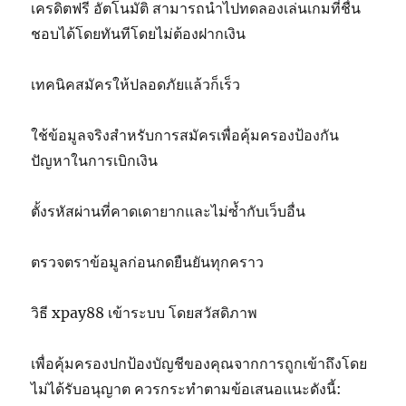
เครดิตฟรี อัตโนมัติ สามารถนำไปทดลองเล่นเกมที่ชื่น
ชอบได้โดยทันทีโดยไม่ต้องฝากเงิน
เทคนิคสมัครให้ปลอดภัยแล้วก็เร็ว
ใช้ข้อมูลจริงสำหรับการสมัครเพื่อคุ้มครองป้องกัน
ปัญหาในการเบิกเงิน
ตั้งรหัสผ่านที่คาดเดายากและไม่ซ้ำกับเว็บอื่น
ตรวจตราข้อมูลก่อนกดยืนยันทุกคราว
วิธี xpay88 เข้าระบบ โดยสวัสดิภาพ
เพื่อคุ้มครองปกป้องบัญชีของคุณจากการถูกเข้าถึงโดย
ไม่ได้รับอนุญาต ควรกระทำตามข้อเสนอแนะดังนี้: